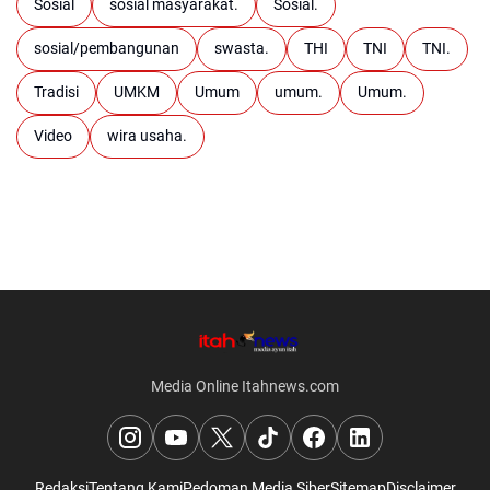
Sosial
sosial masyarakat.
Sosial.
sosial/pembangunan
swasta.
THI
TNI
TNI.
Tradisi
UMKM
Umum
umum.
Umum.
Video
wira usaha.
Media Online Itahnews.com
Redaksi
Tentang Kami
Pedoman Media Siber
Sitemap
Disclaimer