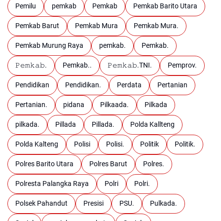
Pemilu
pemkab
Pemkab
Pemkab Barito Utara
Pemkab Barut
Pemkab Mura
Pemkab Mura.
Pemkab Murung Raya
pemkab.
Pemkab.
𝙿𝚎𝚖𝚔𝚊𝚋.
Pemkab..
𝙿𝚎𝚖𝚔𝚊𝚋.TNI.
Pemprov.
Pendidikan
Pendidikan.
Perdata
Pertanian
Pertanian.
pidana
Pilkaada.
Pilkada
pilkada.
Pillada
Pillada.
Polda Kallteng
Polda Kalteng
Polisi
Polisi.
Politik
Politik.
Polres Barito Utara
Polres Barut
Polres.
Polresta Palangka Raya
Polri
Polri.
Polsek Pahandut
Presisi
PSU.
Pulkada.