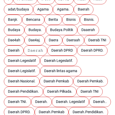
adat/budaya
Agama
Agama.
Baerah
Banjir.
Bencana
Berita
Bisnis
Bisnis.
Budaya
Budaya.
Budaya.Politik
Daaerah
Dae4ah
Dae4aj.
Daera
Daeraah
Daerab TNI
Daerah
𝙳𝚊𝚎𝚛𝚊𝚑
Daerah DPRD
Daerah DPRD.
Daerah Legeslatif
Daerah Legeslatif.
Daerah Legislatif.
Daerah lintas agama
Daerah Nasional.
Daerah Pemkab
Daerah Pemkab.
Daerah Pendidikan.
Daerah Pilkada.
Daerah TNI
Daerah TNI.
Daerah.
Daerah. Legeslatif
Daerah..
Daerah.DPRD.
Daerah.Pemkab
Daerah.Pendidikan.