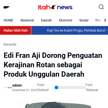
HOME
Nasional
Daerah
Ekonomi
Sosial
Pemkab 
Habar Uluh Itah
Kaji Tiru ke Kulon Progo, Pemkab Barut : Per
Beranda
Edi Fran Aji Dorong Penguatan
Kerajinan Rotan sebagai
Produk Unggulan Daerah
Font
Font
admin
Terkecil
Terbesar
Desember 01, 2025