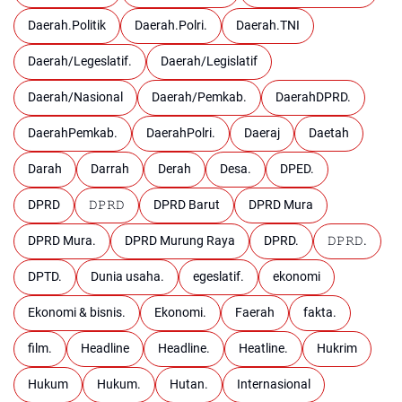
Daerah.Politik
Daerah.Polri.
Daerah.TNI
Daerah/Legeslatif.
Daerah/Legislatif
Daerah/Nasional
Daerah/Pemkab.
DaerahDPRD.
DaerahPemkab.
DaerahPolri.
Daeraj
Daetah
Darah
Darrah
Derah
Desa.
DPED.
DPRD
𝙳𝙿𝚁𝙳
DPRD Barut
DPRD Mura
DPRD Mura.
DPRD Murung Raya
DPRD.
𝙳𝙿𝚁𝙳.
DPTD.
Dunia usaha.
egeslatif.
ekonomi
Ekonomi & bisnis.
Ekonomi.
Faerah
fakta.
film.
Headline
Headline.
Heatline.
Hukrim
Hukum
Hukum.
Hutan.
Internasional