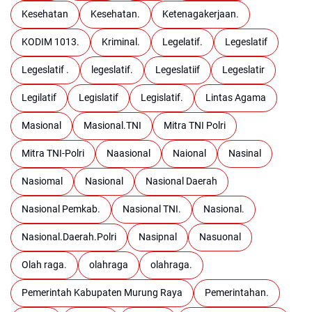
Kesehatan
Kesehatan.
Ketenagakerjaan.
KODIM 1013.
Kriminal.
Legelatif.
Legeslatif
Legeslatif .
legeslatif.
Legeslatiif
Legeslatir
Legilatif
Legislatif
Legislatif.
Lintas Agama
Masional
Masional.TNI
Mitra TNI Polri
Mitra TNI-Polri
Naasional
Naional
Nasinal
Nasiomal
Nasional
Nasional Daerah
Nasional Pemkab.
Nasional TNI.
Nasional.
Nasional.Daerah.Polri
Nasipnal
Nasuonal
Olah raga.
olahraga
olahraga.
Pemerintah Kabupaten Murung Raya
Pemerintahan.