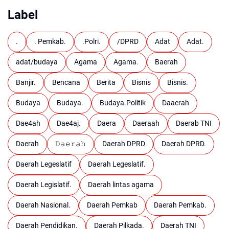
Label
.
. Pemkab.
.Polri.
/DPRD
Adat
Adat.
adat/budaya
Agama
Agama.
Baerah
Banjir.
Bencana
Berita
Bisnis
Bisnis.
Budaya
Budaya.
Budaya.Politik
Daaerah
Dae4ah
Dae4aj.
Daera
Daeraah
Daerab TNI
Daerah
𝙳𝚊𝚎𝚛𝚊𝚑
Daerah DPRD
Daerah DPRD.
Daerah Legeslatif
Daerah Legeslatif.
Daerah Legislatif.
Daerah lintas agama
Daerah Nasional.
Daerah Pemkab
Daerah Pemkab.
Daerah Pendidikan.
Daerah Pilkada.
Daerah TNI