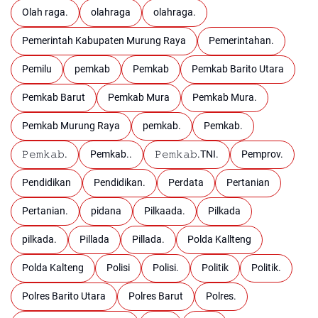
Olah raga.
olahraga
olahraga.
Pemerintah Kabupaten Murung Raya
Pemerintahan.
Pemilu
pemkab
Pemkab
Pemkab Barito Utara
Pemkab Barut
Pemkab Mura
Pemkab Mura.
Pemkab Murung Raya
pemkab.
Pemkab.
𝙿𝚎𝚖𝚔𝚊𝚋.
Pemkab..
𝙿𝚎𝚖𝚔𝚊𝚋.TNI.
Pemprov.
Pendidikan
Pendidikan.
Perdata
Pertanian
Pertanian.
pidana
Pilkaada.
Pilkada
pilkada.
Pillada
Pillada.
Polda Kallteng
Polda Kalteng
Polisi
Polisi.
Politik
Politik.
Polres Barito Utara
Polres Barut
Polres.