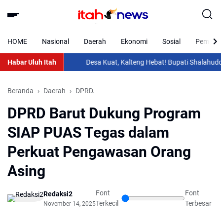
HOME
Nasional
Daerah
Ekonomi
Sosial
Pemkab 
Habar Uluh Itah
Desa Kuat, Kalteng Hebat! Bupati Shalahuddin Ha
Beranda
Daerah
DPRD.
DPRD Barut Dukung Program
SIAP PUAS Tegas dalam
Perkuat Pengawasan Orang
Asing
Font
Font
Redaksi2
Terkecil
Terbesar
November 14, 2025