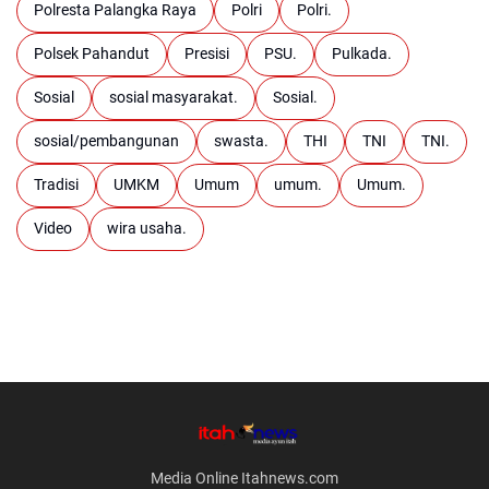
Polresta Palangka Raya
Polri
Polri.
Polsek Pahandut
Presisi
PSU.
Pulkada.
Sosial
sosial masyarakat.
Sosial.
sosial/pembangunan
swasta.
THI
TNI
TNI.
Tradisi
UMKM
Umum
umum.
Umum.
Video
wira usaha.
Media Online Itahnews.com