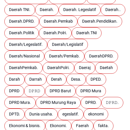
Daerah TNI.
Daerah.
Daerah. Legeslatif
Daerah..
Daerah.DPRD.
Daerah.Pemkab
Daerah.Pendidikan.
Daerah.Politik
Daerah.Polri.
Daerah.TNI
Daerah/Legeslatif.
Daerah/Legislatif
Daerah/Nasional
Daerah/Pemkab.
DaerahDPRD.
DaerahPemkab.
DaerahPolri.
Daeraj
Daetah
Darah
Darrah
Derah
Desa.
DPED.
DPRD
𝙳𝙿𝚁𝙳
DPRD Barut
DPRD Mura
DPRD Mura.
DPRD Murung Raya
DPRD.
𝙳𝙿𝚁𝙳.
DPTD.
Dunia usaha.
egeslatif.
ekonomi
Ekonomi & bisnis.
Ekonomi.
Faerah
fakta.