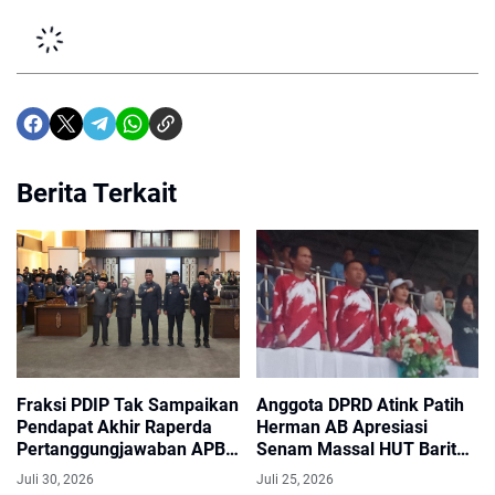
Berita Terkait
Fraksi PDIP Tak Sampaikan
Anggota DPRD Atink Patih
Pendapat Akhir Raperda
Herman AB Apresiasi
Pertanggungjawaban APBD
Senam Massal HUT Barito
2025, Paripurna DPRD
Utara, Perkuat Semangat
Juli 30, 2026
Juli 25, 2026
Barito Utara Tetap Berjalan
Hidup Sehat dan