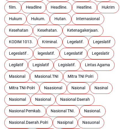
film.
Headline
Headline.
Heatline.
Hukrim
Hukum
Hukum.
Hutan.
Internasional
Kesehatan
Kesehatan.
Ketenagakerjaan.
KODIM 1013.
Kriminal.
Legelatif.
Legeslatif
Legeslatif .
legeslatif.
Legeslatiif
Legeslatir
Legilatif
Legislatif
Legislatif.
Lintas Agama
Masional
Masional.TNI
Mitra TNI Polri
Mitra TNI-Polri
Naasional
Naional
Nasinal
Nasiomal
Nasional
Nasional Daerah
Nasional Pemkab.
Nasional TNI.
Nasional.
Nasional.Daerah.Polri
Nasipnal
Nasuonal