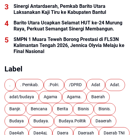
Sinergi Antardaerah, Pemkab Barito Utara
Laksanakan Kaji Tiru ke Kabupaten Bantul
Barito Utara Ucapkan Selamat HUT ke-24 Murung
Raya, Perkuat Semangat Sinergi Membangun.
SMPN 1 Muara Teweh Borong Prestasi di FLS3N
Kalimantan Tengah 2026, Jennica Olyvia Melaju ke
Final Nasional
Label
.
. Pemkab.
.Polri.
/DPRD
Adat
Adat.
adat/budaya
Agama
Agama.
Baerah
Banjir.
Bencana
Berita
Bisnis
Bisnis.
Budaya
Budaya.
Budaya.Politik
Daaerah
Dae4ah
Dae4aj.
Daera
Daeraah
Daerab TNI