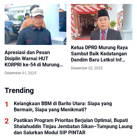
Masyarakat
Ketua DPRD Murung Raya
Apresiasi dan Pesan
Sambut Baik Kedatangan
Disiplin Warnai HUT
Dandim Baru Letkol Inf
KORPRI ke-54 di Murung
Nurwahid, Acara Diisi Tari
Desember 02, 2025
Raya
Adat Khas
Desember 01, 2025
Trending
Kelangkaan BBM di Barito Utara: Siapa yang
Bermain, Siapa yang Menikmati?
Pastikan Program Prioritas Berjalan Optimal, Bupati
Shalahuddin Tinjau Jembatan Sikan–Tumpung Laung
dan Salurkan Modul SIP PINTAR