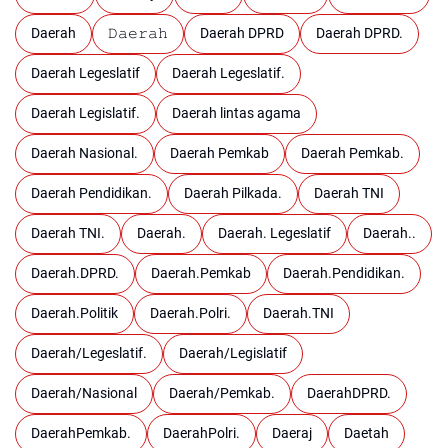
Daerah
𝙳𝚊𝚎𝚛𝚊𝚑
Daerah DPRD
Daerah DPRD.
Daerah Legeslatif
Daerah Legeslatif.
Daerah Legislatif.
Daerah lintas agama
Daerah Nasional.
Daerah Pemkab
Daerah Pemkab.
Daerah Pendidikan.
Daerah Pilkada.
Daerah TNI
Daerah TNI.
Daerah.
Daerah. Legeslatif
Daerah..
Daerah.DPRD.
Daerah.Pemkab
Daerah.Pendidikan.
Daerah.Politik
Daerah.Polri.
Daerah.TNI
Daerah/Legeslatif.
Daerah/Legislatif
Daerah/Nasional
Daerah/Pemkab.
DaerahDPRD.
DaerahPemkab.
DaerahPolri.
Daeraj
Daetah