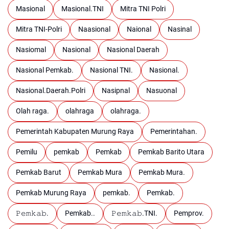
Masional
Masional.TNI
Mitra TNI Polri
Mitra TNI-Polri
Naasional
Naional
Nasinal
Nasiomal
Nasional
Nasional Daerah
Nasional Pemkab.
Nasional TNI.
Nasional.
Nasional.Daerah.Polri
Nasipnal
Nasuonal
Olah raga.
olahraga
olahraga.
Pemerintah Kabupaten Murung Raya
Pemerintahan.
Pemilu
pemkab
Pemkab
Pemkab Barito Utara
Pemkab Barut
Pemkab Mura
Pemkab Mura.
Pemkab Murung Raya
pemkab.
Pemkab.
𝙿𝚎𝚖𝚔𝚊𝚋.
Pemkab..
𝙿𝚎𝚖𝚔𝚊𝚋.TNI.
Pemprov.