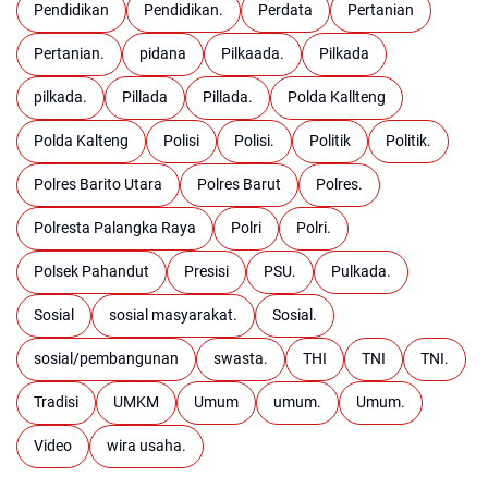
Pendidikan
Pendidikan.
Perdata
Pertanian
Pertanian.
pidana
Pilkaada.
Pilkada
pilkada.
Pillada
Pillada.
Polda Kallteng
Polda Kalteng
Polisi
Polisi.
Politik
Politik.
Polres Barito Utara
Polres Barut
Polres.
Polresta Palangka Raya
Polri
Polri.
Polsek Pahandut
Presisi
PSU.
Pulkada.
Sosial
sosial masyarakat.
Sosial.
sosial/pembangunan
swasta.
THI
TNI
TNI.
Tradisi
UMKM
Umum
umum.
Umum.
Video
wira usaha.