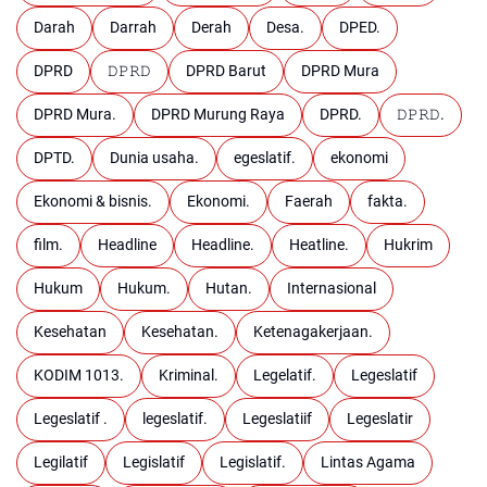
Darah
Darrah
Derah
Desa.
DPED.
DPRD
𝙳𝙿𝚁𝙳
DPRD Barut
DPRD Mura
DPRD Mura.
DPRD Murung Raya
DPRD.
𝙳𝙿𝚁𝙳.
DPTD.
Dunia usaha.
egeslatif.
ekonomi
Ekonomi & bisnis.
Ekonomi.
Faerah
fakta.
film.
Headline
Headline.
Heatline.
Hukrim
Hukum
Hukum.
Hutan.
Internasional
Kesehatan
Kesehatan.
Ketenagakerjaan.
KODIM 1013.
Kriminal.
Legelatif.
Legeslatif
Legeslatif .
legeslatif.
Legeslatiif
Legeslatir
Legilatif
Legislatif
Legislatif.
Lintas Agama