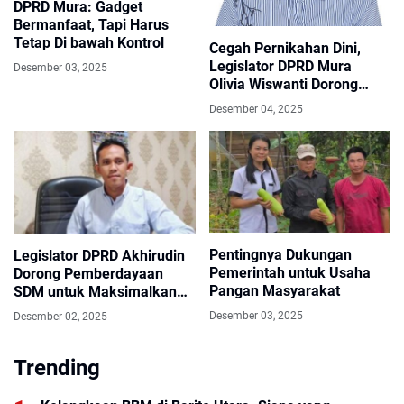
DPRD Mura: Gadget
Bermanfaat, Tapi Harus
Tetap Di bawah Kontrol
Cegah Pernikahan Dini,
Legislator DPRD Mura
Desember 03, 2025
Olivia Wiswanti Dorong
Edukasi Reproduksi dan
Desember 04, 2025
Perencanaan Masa Depan
Pentingnya Dukungan
Legislator DPRD Akhirudin
Pemerintah untuk Usaha
Dorong Pemberdayaan
Pangan Masyarakat
SDM untuk Maksimalkan
Potensi Ekonomi Murung
Desember 03, 2025
Desember 02, 2025
Raya
Trending