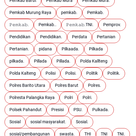
Pemkab Barut
Pemkab Mura
Pemkab Mura.
Pemkab Murung Raya
pemkab.
Pemkab.
𝙿𝚎𝚖𝚔𝚊𝚋.
Pemkab..
𝙿𝚎𝚖𝚔𝚊𝚋.TNI.
Pemprov.
Pendidikan
Pendidikan.
Perdata
Pertanian
Pertanian.
pidana
Pilkaada.
Pilkada
pilkada.
Pillada
Pillada.
Polda Kallteng
Polda Kalteng
Polisi
Polisi.
Politik
Politik.
Polres Barito Utara
Polres Barut
Polres.
Polresta Palangka Raya
Polri
Polri.
Polsek Pahandut
Presisi
PSU.
Pulkada.
Sosial
sosial masyarakat.
Sosial.
sosial/pembangunan
swasta.
THI
TNI
TNI.