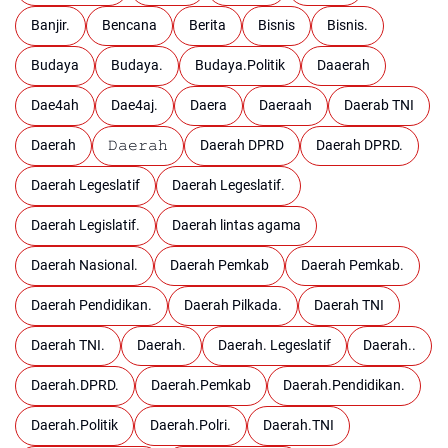
Banjir.
Bencana
Berita
Bisnis
Bisnis.
Budaya
Budaya.
Budaya.Politik
Daaerah
Dae4ah
Dae4aj.
Daera
Daeraah
Daerab TNI
Daerah
𝙳𝚊𝚎𝚛𝚊𝚑
Daerah DPRD
Daerah DPRD.
Daerah Legeslatif
Daerah Legeslatif.
Daerah Legislatif.
Daerah lintas agama
Daerah Nasional.
Daerah Pemkab
Daerah Pemkab.
Daerah Pendidikan.
Daerah Pilkada.
Daerah TNI
Daerah TNI.
Daerah.
Daerah. Legeslatif
Daerah..
Daerah.DPRD.
Daerah.Pemkab
Daerah.Pendidikan.
Daerah.Politik
Daerah.Polri.
Daerah.TNI