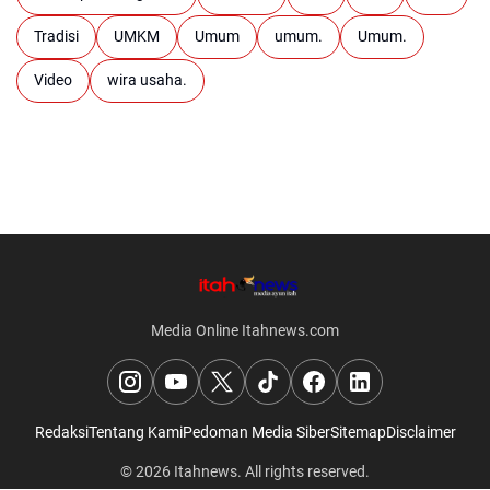
Tradisi
UMKM
Umum
umum.
Umum.
Video
wira usaha.
Media Online Itahnews.com
Redaksi
Tentang Kami
Pedoman Media Siber
Sitemap
Disclaimer
© 2026
Itahnews
. All rights reserved.