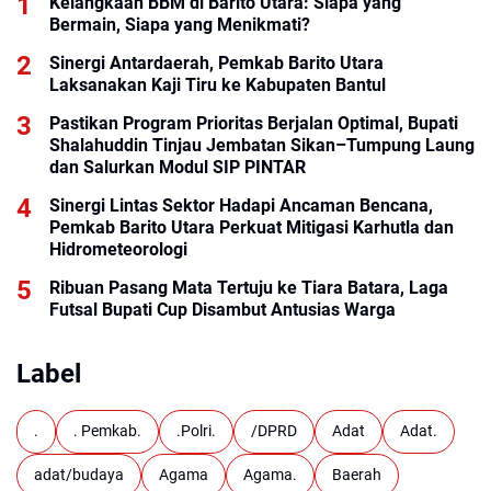
Kelangkaan BBM di Barito Utara: Siapa yang
Bermain, Siapa yang Menikmati?
Sinergi Antardaerah, Pemkab Barito Utara
Laksanakan Kaji Tiru ke Kabupaten Bantul
Pastikan Program Prioritas Berjalan Optimal, Bupati
Shalahuddin Tinjau Jembatan Sikan–Tumpung Laung
dan Salurkan Modul SIP PINTAR
Sinergi Lintas Sektor Hadapi Ancaman Bencana,
Pemkab Barito Utara Perkuat Mitigasi Karhutla dan
Hidrometeorologi
Ribuan Pasang Mata Tertuju ke Tiara Batara, Laga
Futsal Bupati Cup Disambut Antusias Warga
Label
.
. Pemkab.
.Polri.
/DPRD
Adat
Adat.
adat/budaya
Agama
Agama.
Baerah