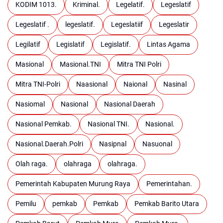
KODIM 1013.
Kriminal.
Legelatif.
Legeslatif
Legeslatif .
legeslatif.
Legeslatiif
Legeslatir
Legilatif
Legislatif
Legislatif.
Lintas Agama
Masional
Masional.TNI
Mitra TNI Polri
Mitra TNI-Polri
Naasional
Naional
Nasinal
Nasiomal
Nasional
Nasional Daerah
Nasional Pemkab.
Nasional TNI.
Nasional.
Nasional.Daerah.Polri
Nasipnal
Nasuonal
Olah raga.
olahraga
olahraga.
Pemerintah Kabupaten Murung Raya
Pemerintahan.
Pemilu
pemkab
Pemkab
Pemkab Barito Utara