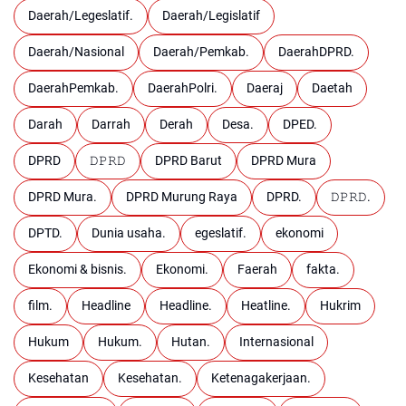
Daerah/Legeslatif.
Daerah/Legislatif
Daerah/Nasional
Daerah/Pemkab.
DaerahDPRD.
DaerahPemkab.
DaerahPolri.
Daeraj
Daetah
Darah
Darrah
Derah
Desa.
DPED.
DPRD
𝙳𝙿𝚁𝙳
DPRD Barut
DPRD Mura
DPRD Mura.
DPRD Murung Raya
DPRD.
𝙳𝙿𝚁𝙳.
DPTD.
Dunia usaha.
egeslatif.
ekonomi
Ekonomi & bisnis.
Ekonomi.
Faerah
fakta.
film.
Headline
Headline.
Heatline.
Hukrim
Hukum
Hukum.
Hutan.
Internasional
Kesehatan
Kesehatan.
Ketenagakerjaan.