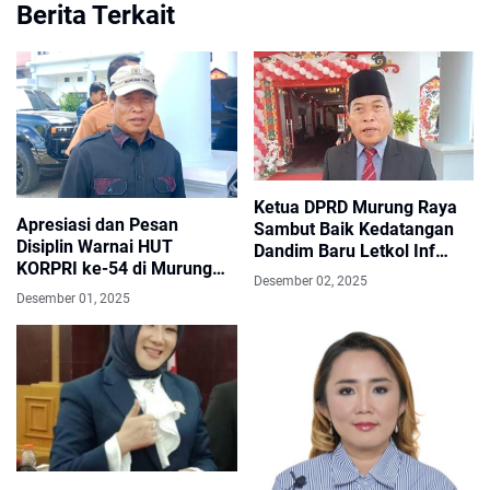
Berita Terkait
Ketua DPRD Murung Raya
Apresiasi dan Pesan
Sambut Baik Kedatangan
Disiplin Warnai HUT
Dandim Baru Letkol Inf
KORPRI ke-54 di Murung
Nurwahid, Acara Diisi Tari
Desember 02, 2025
Raya
Adat Khas
Desember 01, 2025