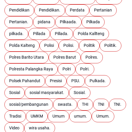
Pendidikan
Pendidikan.
Perdata
Pertanian
Pertanian.
pidana
Pilkaada.
Pilkada
pilkada.
Pillada
Pillada.
Polda Kallteng
Polda Kalteng
Polisi
Polisi.
Politik
Politik.
Polres Barito Utara
Polres Barut
Polres.
Polresta Palangka Raya
Polri
Polri.
Polsek Pahandut
Presisi
PSU.
Pulkada.
Sosial
sosial masyarakat.
Sosial.
sosial/pembangunan
swasta.
THI
TNI
TNI.
Tradisi
UMKM
Umum
umum.
Umum.
Video
wira usaha.