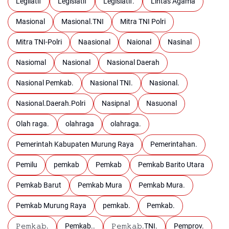
Legilatif
Legislatif
Legislatif.
Lintas Agama
Masional
Masional.TNI
Mitra TNI Polri
Mitra TNI-Polri
Naasional
Naional
Nasinal
Nasiomal
Nasional
Nasional Daerah
Nasional Pemkab.
Nasional TNI.
Nasional.
Nasional.Daerah.Polri
Nasipnal
Nasuonal
Olah raga.
olahraga
olahraga.
Pemerintah Kabupaten Murung Raya
Pemerintahan.
Pemilu
pemkab
Pemkab
Pemkab Barito Utara
Pemkab Barut
Pemkab Mura
Pemkab Mura.
Pemkab Murung Raya
pemkab.
Pemkab.
𝙿𝚎𝚖𝚔𝚊𝚋.
Pemkab..
𝙿𝚎𝚖𝚔𝚊𝚋.TNI.
Pemprov.