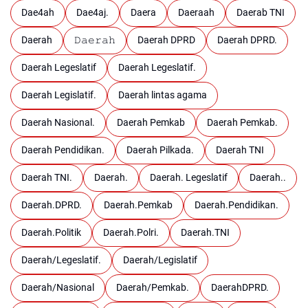
Dae4ah
Dae4aj.
Daera
Daeraah
Daerab TNI
Daerah
𝙳𝚊𝚎𝚛𝚊𝚑
Daerah DPRD
Daerah DPRD.
Daerah Legeslatif
Daerah Legeslatif.
Daerah Legislatif.
Daerah lintas agama
Daerah Nasional.
Daerah Pemkab
Daerah Pemkab.
Daerah Pendidikan.
Daerah Pilkada.
Daerah TNI
Daerah TNI.
Daerah.
Daerah. Legeslatif
Daerah..
Daerah.DPRD.
Daerah.Pemkab
Daerah.Pendidikan.
Daerah.Politik
Daerah.Polri.
Daerah.TNI
Daerah/Legeslatif.
Daerah/Legislatif
Daerah/Nasional
Daerah/Pemkab.
DaerahDPRD.