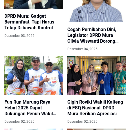
DPRD Mura: Gadget
Bermanfaat, Tapi Harus
Tetap Di bawah Kontrol
Cegah Pernikahan Dini,
Legislator DPRD Mura
Desember 03, 2025
Olivia Wiswanti Dorong
Edukasi Reproduksi dan
Desember 04, 2025
Perencanaan Masa Depan
Fun Run Murung Raya
Gigih Roviki Wakili Kalteng
Hebat 2025 Dapat
di FSQ Nasional, DPRD
Dukungan Penuh Wakil
Mura Berikan Apresiasi
Ketua DPRD
Desember 02, 2025
Desember 02, 2025