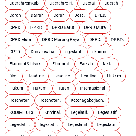
DaerahPemkab.
DaerahPolri.
Daeraj
Daetah
Darah
Darrah
Derah
Desa.
DPED.
DPRD
𝙳𝙿𝚁𝙳
DPRD Barut
DPRD Mura
DPRD Mura.
DPRD Murung Raya
DPRD.
𝙳𝙿𝚁𝙳.
DPTD.
Dunia usaha.
egeslatif.
ekonomi
Ekonomi & bisnis.
Ekonomi.
Faerah
fakta.
film.
Headline
Headline.
Heatline.
Hukrim
Hukum
Hukum.
Hutan.
Internasional
Kesehatan
Kesehatan.
Ketenagakerjaan.
KODIM 1013.
Kriminal.
Legelatif.
Legeslatif
Legeslatif .
legeslatif.
Legeslatiif
Legeslatir