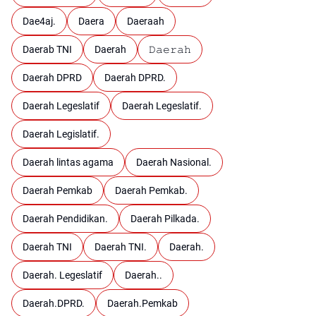
Dae4aj.
Daera
Daeraah
Daerab TNI
Daerah
𝙳𝚊𝚎𝚛𝚊𝚑
Daerah DPRD
Daerah DPRD.
Daerah Legeslatif
Daerah Legeslatif.
Daerah Legislatif.
Daerah lintas agama
Daerah Nasional.
Daerah Pemkab
Daerah Pemkab.
Daerah Pendidikan.
Daerah Pilkada.
Daerah TNI
Daerah TNI.
Daerah.
Daerah. Legeslatif
Daerah..
Daerah.DPRD.
Daerah.Pemkab