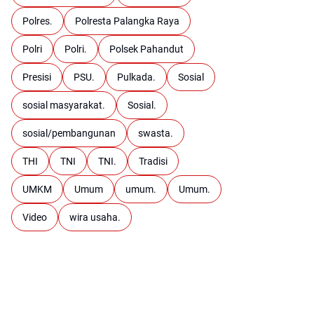
Polres.
Polresta Palangka Raya
Polri
Polri.
Polsek Pahandut
Presisi
PSU.
Pulkada.
Sosial
sosial masyarakat.
Sosial.
sosial/pembangunan
swasta.
THI
TNI
TNI.
Tradisi
UMKM
Umum
umum.
Umum.
Video
wira usaha.