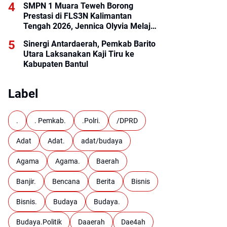
SMPN 1 Muara Teweh Borong
Prestasi di FLS3N Kalimantan
Tengah 2026, Jennica Olyvia Melaju
ke Final Nasional
Sinergi Antardaerah, Pemkab Barito
Utara Laksanakan Kaji Tiru ke
Kabupaten Bantul
Label
.
. Pemkab.
.Polri.
/DPRD
Adat
Adat.
adat/budaya
Agama
Agama.
Baerah
Banjir.
Bencana
Berita
Bisnis
Bisnis.
Budaya
Budaya.
Budaya.Politik
Daaerah
Dae4ah