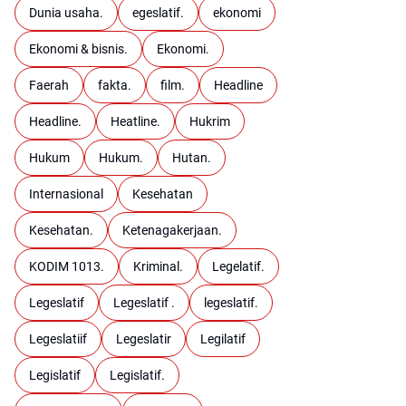
Dunia usaha.
egeslatif.
ekonomi
Ekonomi & bisnis.
Ekonomi.
Faerah
fakta.
film.
Headline
Headline.
Heatline.
Hukrim
Hukum
Hukum.
Hutan.
Internasional
Kesehatan
Kesehatan.
Ketenagakerjaan.
KODIM 1013.
Kriminal.
Legelatif.
Legeslatif
Legeslatif .
legeslatif.
Legeslatiif
Legeslatir
Legilatif
Legislatif
Legislatif.