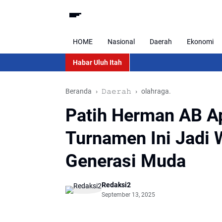
HOME
Nasional
Daerah
Ekonomi
Habar Uluh Itah
Beranda
𝙳𝚊𝚎𝚛𝚊𝚑
olahraga.
Patih Herman AB Ap
Turnamen Ini Jadi 
Generasi Muda
Redaksi2
September 13, 2025