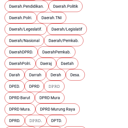
Daerah.Pendidikan.
Daerah.Politik
Daerah.Polri.
Daerah.TNI
Daerah/Legeslatif.
Daerah/Legislatif
Daerah/Nasional
Daerah/Pemkab.
DaerahDPRD.
DaerahPemkab.
DaerahPolri.
Daeraj
Daetah
Darah
Darrah
Derah
Desa.
DPED.
DPRD
𝙳𝙿𝚁𝙳
DPRD Barut
DPRD Mura
DPRD Mura.
DPRD Murung Raya
DPRD.
𝙳𝙿𝚁𝙳.
DPTD.