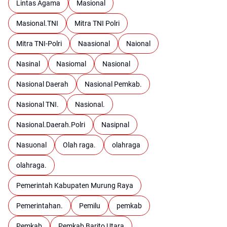
Lintas Agama
Masional
Masional.TNI
Mitra TNI Polri
Mitra TNI-Polri
Naasional
Naional
Nasinal
Nasiomal
Nasional
Nasional Daerah
Nasional Pemkab.
Nasional TNI.
Nasional.
Nasional.Daerah.Polri
Nasipnal
Nasuonal
Olah raga.
olahraga
olahraga.
Pemerintah Kabupaten Murung Raya
Pemerintahan.
Pemilu
pemkab
Pemkab
Pemkab Barito Utara