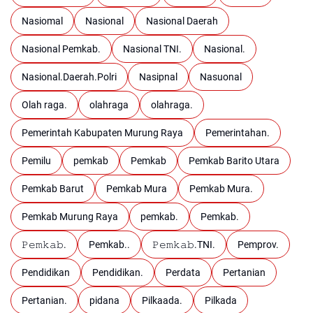
Nasiomal
Nasional
Nasional Daerah
Nasional Pemkab.
Nasional TNI.
Nasional.
Nasional.Daerah.Polri
Nasipnal
Nasuonal
Olah raga.
olahraga
olahraga.
Pemerintah Kabupaten Murung Raya
Pemerintahan.
Pemilu
pemkab
Pemkab
Pemkab Barito Utara
Pemkab Barut
Pemkab Mura
Pemkab Mura.
Pemkab Murung Raya
pemkab.
Pemkab.
𝙿𝚎𝚖𝚔𝚊𝚋.
Pemkab..
𝙿𝚎𝚖𝚔𝚊𝚋.TNI.
Pemprov.
Pendidikan
Pendidikan.
Perdata
Pertanian
Pertanian.
pidana
Pilkaada.
Pilkada