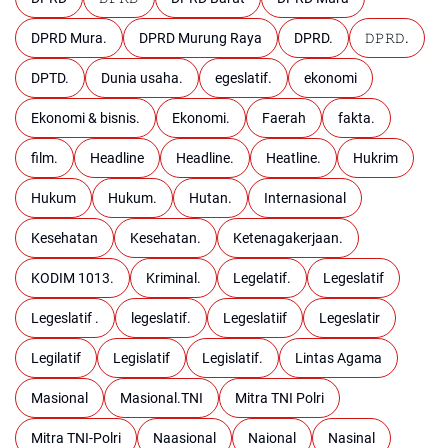
DPRD Mura.
DPRD Murung Raya
DPRD.
𝙳𝙿𝚁𝙳.
DPTD.
Dunia usaha.
egeslatif.
ekonomi
Ekonomi & bisnis.
Ekonomi.
Faerah
fakta.
film.
Headline
Headline.
Heatline.
Hukrim
Hukum
Hukum.
Hutan.
Internasional
Kesehatan
Kesehatan.
Ketenagakerjaan.
KODIM 1013.
Kriminal.
Legelatif.
Legeslatif
Legeslatif .
legeslatif.
Legeslatiif
Legeslatir
Legilatif
Legislatif
Legislatif.
Lintas Agama
Masional
Masional.TNI
Mitra TNI Polri
Mitra TNI-Polri
Naasional
Naional
Nasinal