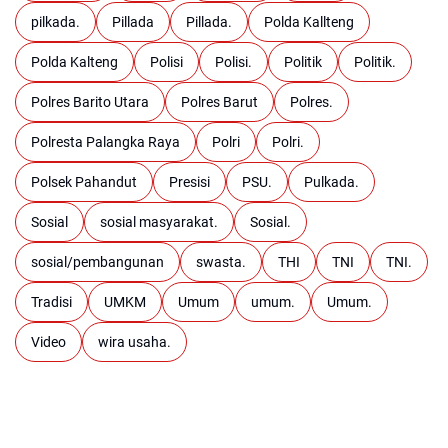
pilkada.
Pillada
Pillada.
Polda Kallteng
Polda Kalteng
Polisi
Polisi.
Politik
Politik.
Polres Barito Utara
Polres Barut
Polres.
Polresta Palangka Raya
Polri
Polri.
Polsek Pahandut
Presisi
PSU.
Pulkada.
Sosial
sosial masyarakat.
Sosial.
sosial/pembangunan
swasta.
THI
TNI
TNI.
Tradisi
UMKM
Umum
umum.
Umum.
Video
wira usaha.