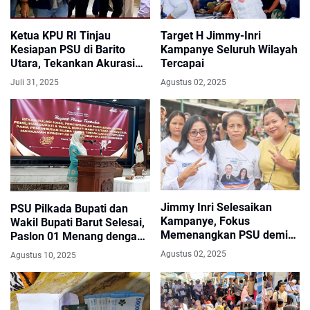
Ketua KPU RI Tinjau
Target H Jimmy-Inri
Kesiapan PSU di Barito
Kampanye Seluruh Wilayah
Utara, Tekankan Akurasi
Tercapai
dan Ketelitian Logistik
Juli 31, 2025
Agustus 02, 2025
Jimmy Inri Selesaikan
PSU Pilkada Bupati dan
Kampanye, Fokus
Wakil Bupati Barut Selesai,
Memenangkan PSU demi
Paslon 01 Menang dengan
Kemajuan Barito Utara
Selisih 3.411 Suara
Agustus 02, 2025
Agustus 10, 2025