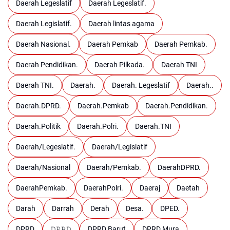
Daerah Legeslatif
Daerah Legeslatif.
Daerah Legislatif.
Daerah lintas agama
Daerah Nasional.
Daerah Pemkab
Daerah Pemkab.
Daerah Pendidikan.
Daerah Pilkada.
Daerah TNI
Daerah TNI.
Daerah.
Daerah. Legeslatif
Daerah..
Daerah.DPRD.
Daerah.Pemkab
Daerah.Pendidikan.
Daerah.Politik
Daerah.Polri.
Daerah.TNI
Daerah/Legeslatif.
Daerah/Legislatif
Daerah/Nasional
Daerah/Pemkab.
DaerahDPRD.
DaerahPemkab.
DaerahPolri.
Daeraj
Daetah
Darah
Darrah
Derah
Desa.
DPED.
DPRD
𝙳𝙿𝚁𝙳
DPRD Barut
DPRD Mura