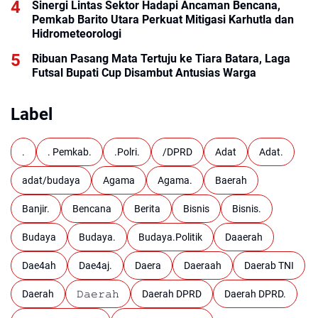
Sinergi Lintas Sektor Hadapi Ancaman Bencana,
Pemkab Barito Utara Perkuat Mitigasi Karhutla dan
Hidrometeorologi
Ribuan Pasang Mata Tertuju ke Tiara Batara, Laga
Futsal Bupati Cup Disambut Antusias Warga
Label
.
. Pemkab.
.Polri.
/DPRD
Adat
Adat.
adat/budaya
Agama
Agama.
Baerah
Banjir.
Bencana
Berita
Bisnis
Bisnis.
Budaya
Budaya.
Budaya.Politik
Daaerah
Dae4ah
Dae4aj.
Daera
Daeraah
Daerab TNI
Daerah
𝙳𝚊𝚎𝚛𝚊𝚑
Daerah DPRD
Daerah DPRD.