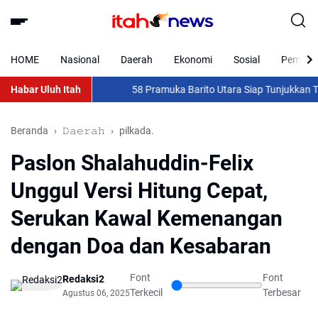
HOME
Nasional
Daerah
Ekonomi
Sosial
Pemkab 
Habar Uluh Itah
58 Pramuka Barito Utara Siap Tunjukkan Taring
Beranda
𝙳𝚊𝚎𝚛𝚊𝚑
pilkada.
Paslon Shalahuddin-Felix
Unggul Versi Hitung Cepat,
Serukan Kawal Kemenangan
dengan Doa dan Kesabaran
Font
Font
Redaksi2
Terkecil
Terbesar
Agustus 06, 2025