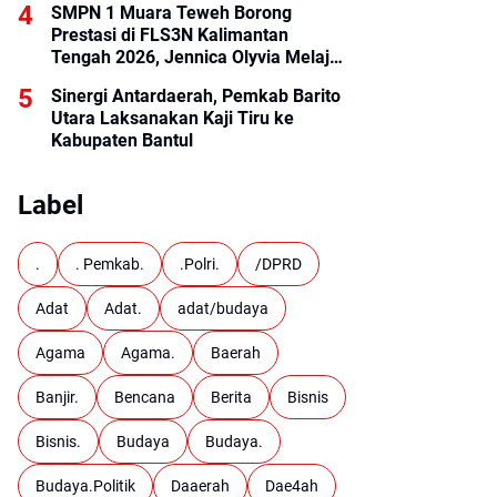
SMPN 1 Muara Teweh Borong
Prestasi di FLS3N Kalimantan
Tengah 2026, Jennica Olyvia Melaju
ke Final Nasional
Sinergi Antardaerah, Pemkab Barito
Utara Laksanakan Kaji Tiru ke
Kabupaten Bantul
Label
.
. Pemkab.
.Polri.
/DPRD
Adat
Adat.
adat/budaya
Agama
Agama.
Baerah
Banjir.
Bencana
Berita
Bisnis
Bisnis.
Budaya
Budaya.
Budaya.Politik
Daaerah
Dae4ah