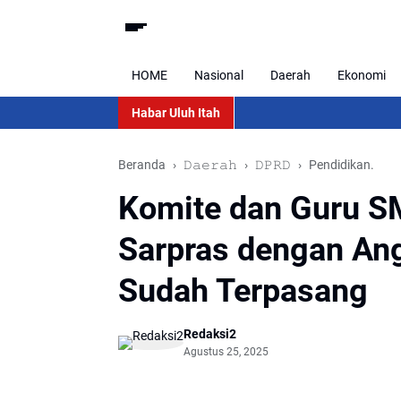
HOME
Nasional
Daerah
Ekonomi
Habar Uluh Itah
Beranda
𝙳𝚊𝚎𝚛𝚊𝚑
𝙳𝙿𝚁𝙳
Pendidikan.
Komite dan Guru 
Sarpras dengan An
Sudah Terpasang
Redaksi2
Agustus 25, 2025