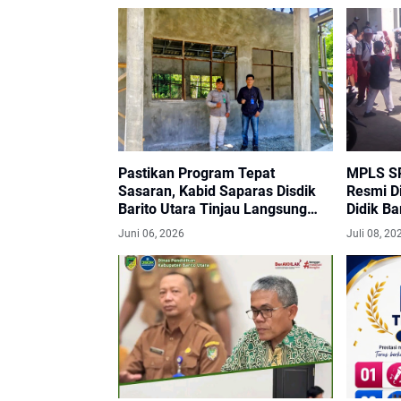
Pastikan Program Tepat
MPLS SP
Sasaran, Kabid Saparas Disdik
Resmi D
Barito Utara Tinjau Langsung
Didik B
Sarana Prasarana Sekolah di
Belajar 
Juni 06, 2026
Juli 08, 20
Kec.Lahei.