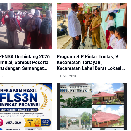
ENSA Berbintang 2026
Program SIP Pintar Tuntas, 9
imulai, Sambut Peserta
Kecamatan Terlayani,
aru dengan Semangat
Kecamatan Lahei Barat Lokasi
dan Berkarakter
Terakhir Penyaluran.
26
Juli 28, 2026