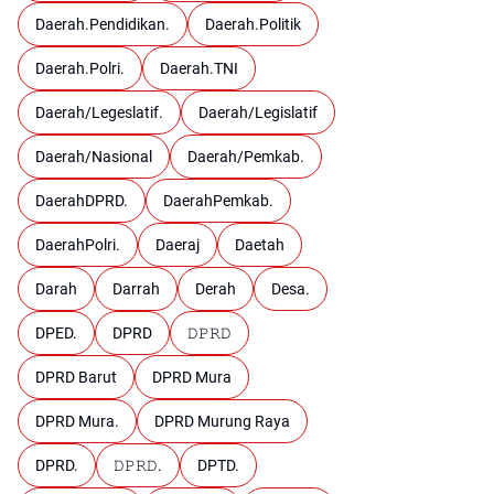
Daerah.Pendidikan.
Daerah.Politik
Daerah.Polri.
Daerah.TNI
Daerah/Legeslatif.
Daerah/Legislatif
Daerah/Nasional
Daerah/Pemkab.
DaerahDPRD.
DaerahPemkab.
DaerahPolri.
Daeraj
Daetah
Darah
Darrah
Derah
Desa.
DPED.
DPRD
𝙳𝙿𝚁𝙳
DPRD Barut
DPRD Mura
DPRD Mura.
DPRD Murung Raya
DPRD.
𝙳𝙿𝚁𝙳.
DPTD.