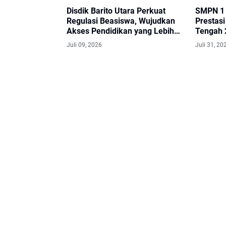
Disdik Barito Utara Perkuat
SMPN 1 
Regulasi Beasiswa, Wujudkan
Prestas
Akses Pendidikan yang Lebih
Tengah 
Berkeadilan
Melaju k
Juli 09, 2026
Juli 31, 20