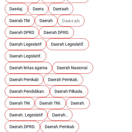
Dae4aj.
Daera
Daeraah
Daerab TNI
Daerah
𝙳𝚊𝚎𝚛𝚊𝚑
Daerah DPRD
Daerah DPRD.
Daerah Legeslatif
Daerah Legeslatif.
Daerah Legislatif.
Daerah lintas agama
Daerah Nasional.
Daerah Pemkab
Daerah Pemkab.
Daerah Pendidikan.
Daerah Pilkada.
Daerah TNI
Daerah TNI.
Daerah.
Daerah. Legeslatif
Daerah..
Daerah.DPRD.
Daerah.Pemkab