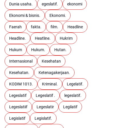
Dunia usaha.
egeslatif.
ekonomi
Ekonomi & bisnis.
Ekonomi.
Faerah
fakta.
film.
Headline
Headline.
Heatline.
Hukrim
Hukum
Hukum.
Hutan.
Internasional
Kesehatan
Kesehatan.
Ketenagakerjaan.
KODIM 1013.
Kriminal.
Legelatif.
Legeslatif
Legeslatif .
legeslatif.
Legeslatiif
Legeslatir
Legilatif
Legislatif
Legislatif.