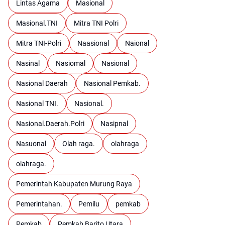
Lintas Agama
Masional
Masional.TNI
Mitra TNI Polri
Mitra TNI-Polri
Naasional
Naional
Nasinal
Nasiomal
Nasional
Nasional Daerah
Nasional Pemkab.
Nasional TNI.
Nasional.
Nasional.Daerah.Polri
Nasipnal
Nasuonal
Olah raga.
olahraga
olahraga.
Pemerintah Kabupaten Murung Raya
Pemerintahan.
Pemilu
pemkab
Pemkab
Pemkab Barito Utara