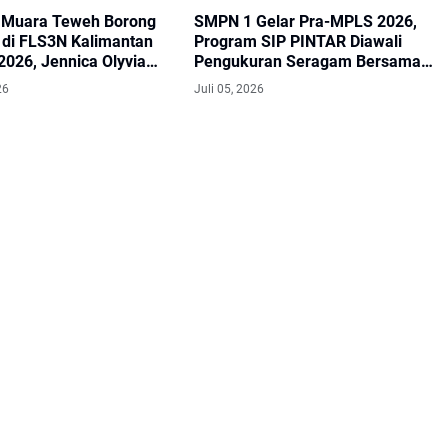
Muara Teweh Borong
SMPN 1 Gelar Pra-MPLS 2026,
i di FLS3N Kalimantan
Program SIP PINTAR Diawali
2026, Jennica Olyvia
Pengukuran Seragam Bersama
e Final Nasional
Orang Tua
26
Juli 05, 2026