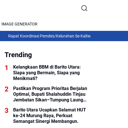
IMAGE GENERATOR
Koordinasi Pemdes/Kelurahan Se-Kalteng 2026: Gubernur Agustiar Sa
Trending
Kelangkaan BBM di Barito Utara:
Siapa yang Bermain, Siapa yang
Menikmati?
Pastikan Program Prioritas Berjalan
Optimal, Bupati Shalahuddin Tinjau
Jembatan Sikan–Tumpung Laung
dan Salurkan Modul SIP PINTAR
Barito Utara Ucapkan Selamat HUT
ke-24 Murung Raya, Perkuat
Semangat Sinergi Membangun.