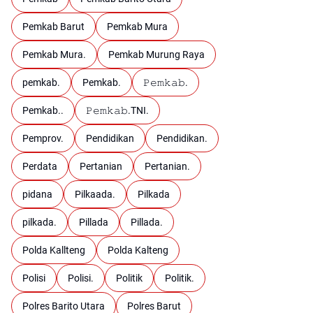
Pemkab Barut
Pemkab Mura
Pemkab Mura.
Pemkab Murung Raya
pemkab.
Pemkab.
𝙿𝚎𝚖𝚔𝚊𝚋.
Pemkab..
𝙿𝚎𝚖𝚔𝚊𝚋.TNI.
Pemprov.
Pendidikan
Pendidikan.
Perdata
Pertanian
Pertanian.
pidana
Pilkaada.
Pilkada
pilkada.
Pillada
Pillada.
Polda Kallteng
Polda Kalteng
Polisi
Polisi.
Politik
Politik.
Polres Barito Utara
Polres Barut