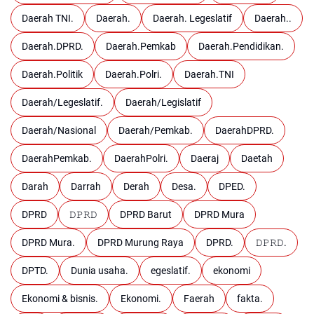
Daerah TNI.
Daerah.
Daerah. Legeslatif
Daerah..
Daerah.DPRD.
Daerah.Pemkab
Daerah.Pendidikan.
Daerah.Politik
Daerah.Polri.
Daerah.TNI
Daerah/Legeslatif.
Daerah/Legislatif
Daerah/Nasional
Daerah/Pemkab.
DaerahDPRD.
DaerahPemkab.
DaerahPolri.
Daeraj
Daetah
Darah
Darrah
Derah
Desa.
DPED.
DPRD
𝙳𝙿𝚁𝙳
DPRD Barut
DPRD Mura
DPRD Mura.
DPRD Murung Raya
DPRD.
𝙳𝙿𝚁𝙳.
DPTD.
Dunia usaha.
egeslatif.
ekonomi
Ekonomi & bisnis.
Ekonomi.
Faerah
fakta.