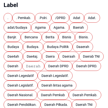
Label
.
. Pemkab.
.Polri.
/DPRD
Adat
Adat.
adat/budaya
Agama
Agama.
Baerah
Banjir.
Bencana
Berita
Bisnis
Bisnis.
Budaya
Budaya.
Budaya.Politik
Daaerah
Dae4ah
Dae4aj.
Daera
Daeraah
Daerab TNI
Daerah
𝙳𝚊𝚎𝚛𝚊𝚑
Daerah DPRD
Daerah DPRD.
Daerah Legeslatif
Daerah Legeslatif.
Daerah Legislatif.
Daerah lintas agama
Daerah Nasional.
Daerah Pemkab
Daerah Pemkab.
Daerah Pendidikan.
Daerah Pilkada.
Daerah TNI