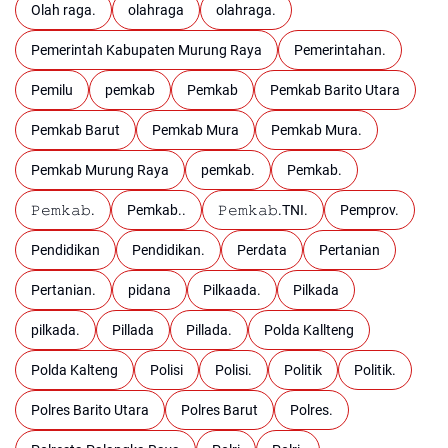
Olah raga.
olahraga
olahraga.
Pemerintah Kabupaten Murung Raya
Pemerintahan.
Pemilu
pemkab
Pemkab
Pemkab Barito Utara
Pemkab Barut
Pemkab Mura
Pemkab Mura.
Pemkab Murung Raya
pemkab.
Pemkab.
𝙿𝚎𝚖𝚔𝚊𝚋.
Pemkab..
𝙿𝚎𝚖𝚔𝚊𝚋.TNI.
Pemprov.
Pendidikan
Pendidikan.
Perdata
Pertanian
Pertanian.
pidana
Pilkaada.
Pilkada
pilkada.
Pillada
Pillada.
Polda Kallteng
Polda Kalteng
Polisi
Polisi.
Politik
Politik.
Polres Barito Utara
Polres Barut
Polres.