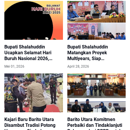
Nyata Membangun Daerah
Melalui Pelayanan Publik.
Bupati Shalahuddin
Bupati Shalahuddin
Ucapkan Selamat Hari
Matangkan Proyek
Buruh Nasional 2026,
Multiyears, Siap
Apresiasi Peran Pekerja
Dipaparkan ke DPRD Barito
Mei 01, 2026
April 28, 2026
dalam Pembangunan
Utara
Daerah
Kajari Baru Barito Utara
Barito Utara Komitmen
Disambut Tradisi Potong
Perbaiki dan Tindaklanjuti