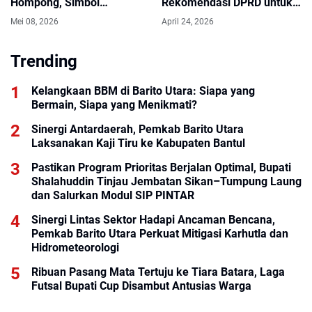
Hompong, Simbol
Rekomendasi DPRD untuk
Kehormatan dan Harapan
Pembangunan Lebih Baik
Mei 08, 2026
April 24, 2026
Baru.
Trending
Kelangkaan BBM di Barito Utara: Siapa yang
Bermain, Siapa yang Menikmati?
Sinergi Antardaerah, Pemkab Barito Utara
Laksanakan Kaji Tiru ke Kabupaten Bantul
Pastikan Program Prioritas Berjalan Optimal, Bupati
Shalahuddin Tinjau Jembatan Sikan–Tumpung Laung
dan Salurkan Modul SIP PINTAR
Sinergi Lintas Sektor Hadapi Ancaman Bencana,
Pemkab Barito Utara Perkuat Mitigasi Karhutla dan
Hidrometeorologi
Ribuan Pasang Mata Tertuju ke Tiara Batara, Laga
Futsal Bupati Cup Disambut Antusias Warga