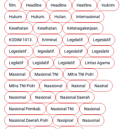
film.
Headline
Headline.
Heatline.
Hukrim
Hukum
Hukum.
Hutan.
Internasional
Kesehatan
Kesehatan.
Ketenagakerjaan.
KODIM 1013.
Kriminal.
Legelatif.
Legeslatif
Legeslatif .
legeslatif.
Legeslatiif
Legeslatir
Legilatif
Legislatif
Legislatif.
Lintas Agama
Masional
Masional.TNI
Mitra TNI Polri
Mitra TNI-Polri
Naasional
Naional
Nasinal
Nasiomal
Nasional
Nasional Daerah
Nasional Pemkab.
Nasional TNI.
Nasional.
Nasional.Daerah.Polri
Nasipnal
Nasuonal