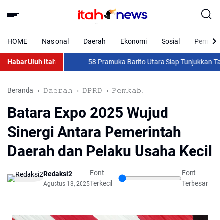
HOME
Nasional
Daerah
Ekonomi
Sosial
Pemkab 
Habar Uluh Itah
58 Pramuka Barito Utara Siap Tunjukkan Taring d
Beranda
𝙳𝚊𝚎𝚛𝚊𝚑
𝙳𝙿𝚁𝙳
𝙿𝚎𝚖𝚔𝚊𝚋.
Batara Expo 2025 Wujud
Sinergi Antara Pemerintah
Daerah dan Pelaku Usaha Kecil
Font
Font
Redaksi2
Terkecil
Terbesar
Agustus 13, 2025