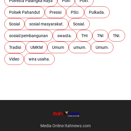
Polresta Palangka Raya
Polri
Polri.
Polsek Pahandut
Presisi
PSU.
Pulkada.
Sosial
sosial masyarakat.
Sosial.
sosial/pembangunan
swasta.
THI
TNI
TNI.
Tradisi
UMKM
Umum
umum.
Umum.
Video
wira usaha.
Media Online Itahnews.com