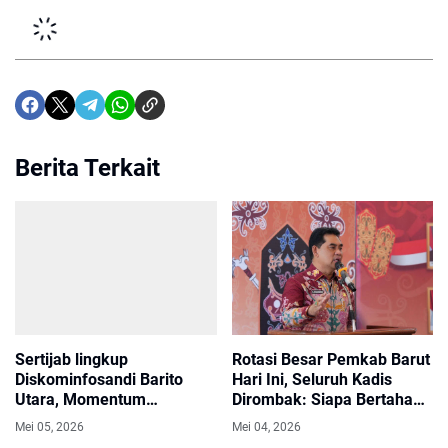
Berita Terkait
Sertijab lingkup
Rotasi Besar Pemkab Barut
Diskominfosandi Barito
Hari Ini, Seluruh Kadis
Utara, Momentum
Dirombak: Siapa Bertahan
Peningkatan Kinerja,
di Kursinya?
Mei 05, 2026
Mei 04, 2026
Solidaritas, Dan Kontribusi