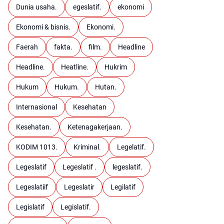
Dunia usaha.
egeslatif.
ekonomi
Ekonomi & bisnis.
Ekonomi.
Faerah
fakta.
film.
Headline
Headline.
Heatline.
Hukrim
Hukum
Hukum.
Hutan.
Internasional
Kesehatan
Kesehatan.
Ketenagakerjaan.
KODIM 1013.
Kriminal.
Legelatif.
Legeslatif
Legeslatif .
legeslatif.
Legeslatiif
Legeslatir
Legilatif
Legislatif
Legislatif.