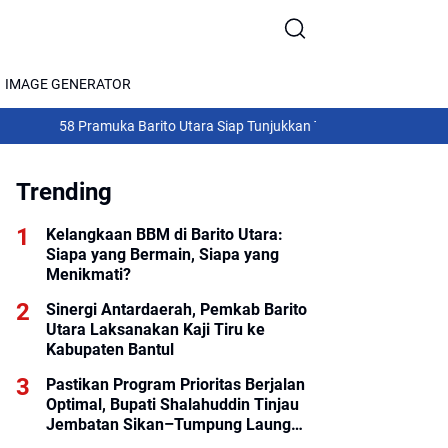
IMAGE GENERATOR
58 Pramuka Barito Utara Siap Tunjukkan Taring di Jamnas XII 2026
Konti
Trending
Kelangkaan BBM di Barito Utara:
Siapa yang Bermain, Siapa yang
Menikmati?
Sinergi Antardaerah, Pemkab Barito
Utara Laksanakan Kaji Tiru ke
Kabupaten Bantul
Pastikan Program Prioritas Berjalan
Optimal, Bupati Shalahuddin Tinjau
Jembatan Sikan–Tumpung Laung
dan Salurkan Modul SIP PINTAR