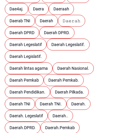
Dae4aj.
Daera
Daeraah
Daerab TNI
Daerah
𝙳𝚊𝚎𝚛𝚊𝚑
Daerah DPRD
Daerah DPRD.
Daerah Legeslatif
Daerah Legeslatif.
Daerah Legislatif.
Daerah lintas agama
Daerah Nasional.
Daerah Pemkab
Daerah Pemkab.
Daerah Pendidikan.
Daerah Pilkada.
Daerah TNI
Daerah TNI.
Daerah.
Daerah. Legeslatif
Daerah..
Daerah.DPRD.
Daerah.Pemkab