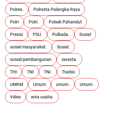
Polres.
Polresta Palangka Raya
Polri
Polri.
Polsek Pahandut
Presisi
PSU.
Pulkada.
Sosial
sosial masyarakat.
Sosial.
sosial/pembangunan
swasta.
THI
TNI
TNI.
Tradisi
UMKM
Umum
umum.
Umum.
Video
wira usaha.