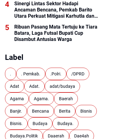
Sinergi Lintas Sektor Hadapi
Ancaman Bencana, Pemkab Barito
Utara Perkuat Mitigasi Karhutla dan
Hidrometeorologi
Ribuan Pasang Mata Tertuju ke Tiara
Batara, Laga Futsal Bupati Cup
Disambut Antusias Warga
Label
.
. Pemkab.
.Polri.
/DPRD
Adat
Adat.
adat/budaya
Agama
Agama.
Baerah
Banjir.
Bencana
Berita
Bisnis
Bisnis.
Budaya
Budaya.
Budaya.Politik
Daaerah
Dae4ah