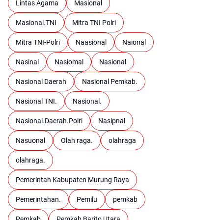
Lintas Agama
Masional
Masional.TNI
Mitra TNI Polri
Mitra TNI-Polri
Naasional
Naional
Nasinal
Nasiomal
Nasional
Nasional Daerah
Nasional Pemkab.
Nasional TNI.
Nasional.
Nasional.Daerah.Polri
Nasipnal
Nasuonal
Olah raga.
olahraga
olahraga.
Pemerintah Kabupaten Murung Raya
Pemerintahan.
Pemilu
pemkab
Pemkab
Pemkab Barito Utara