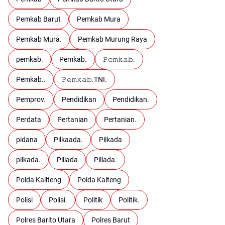
Pemkab Barut
Pemkab Mura
Pemkab Mura.
Pemkab Murung Raya
pemkab.
Pemkab.
𝙿𝚎𝚖𝚔𝚊𝚋.
Pemkab..
𝙿𝚎𝚖𝚔𝚊𝚋.TNI.
Pemprov.
Pendidikan
Pendidikan.
Perdata
Pertanian
Pertanian.
pidana
Pilkaada.
Pilkada
pilkada.
Pillada
Pillada.
Polda Kallteng
Polda Kalteng
Polisi
Polisi.
Politik
Politik.
Polres Barito Utara
Polres Barut