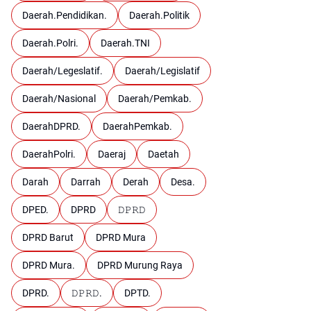
Daerah.Pendidikan.
Daerah.Politik
Daerah.Polri.
Daerah.TNI
Daerah/Legeslatif.
Daerah/Legislatif
Daerah/Nasional
Daerah/Pemkab.
DaerahDPRD.
DaerahPemkab.
DaerahPolri.
Daeraj
Daetah
Darah
Darrah
Derah
Desa.
DPED.
DPRD
𝙳𝙿𝚁𝙳
DPRD Barut
DPRD Mura
DPRD Mura.
DPRD Murung Raya
DPRD.
𝙳𝙿𝚁𝙳.
DPTD.