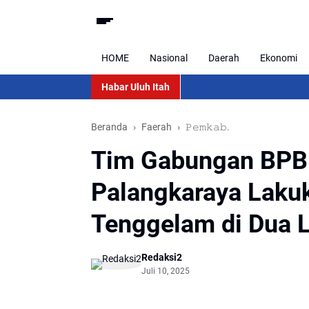
HOME
Nasional
Daerah
Ekonomi
Habar Uluh Itah
Beranda
Faerah
𝙿𝚎𝚖𝚔𝚊𝚋.
Tim Gabungan BPB
Palangkaraya Laku
Tenggelam di Dua 
Redaksi2
Juli 10, 2025