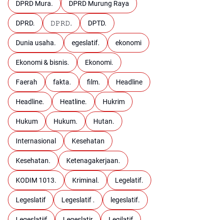
DPRD Mura.
DPRD Murung Raya
DPRD.
𝙳𝙿𝚁𝙳.
DPTD.
Dunia usaha.
egeslatif.
ekonomi
Ekonomi & bisnis.
Ekonomi.
Faerah
fakta.
film.
Headline
Headline.
Heatline.
Hukrim
Hukum
Hukum.
Hutan.
Internasional
Kesehatan
Kesehatan.
Ketenagakerjaan.
KODIM 1013.
Kriminal.
Legelatif.
Legeslatif
Legeslatif .
legeslatif.
Legeslatiif
Legeslatir
Legilatif