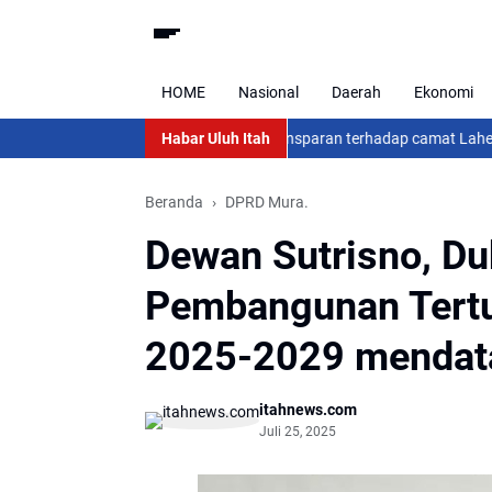
HOME
Nasional
Daerah
Ekonomi
 Gunung Kidul
Merasa tidak transparan terhadap camat Lahei dalam Pen
Habar Uluh Itah
Beranda
DPRD Mura.
Dewan Sutrisno, D
Pembangunan Tert
2025-2029 mendat
itahnews.com
Juli 25, 2025