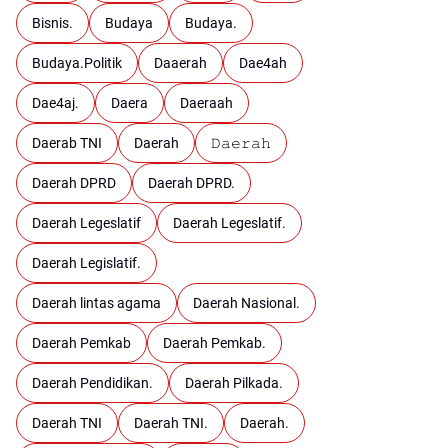
Bisnis.
Budaya
Budaya.
Budaya.Politik
Daaerah
Dae4ah
Dae4aj.
Daera
Daeraah
Daerab TNI
Daerah
𝙳𝚊𝚎𝚛𝚊𝚑
Daerah DPRD
Daerah DPRD.
Daerah Legeslatif
Daerah Legeslatif.
Daerah Legislatif.
Daerah lintas agama
Daerah Nasional.
Daerah Pemkab
Daerah Pemkab.
Daerah Pendidikan.
Daerah Pilkada.
Daerah TNI
Daerah TNI.
Daerah.