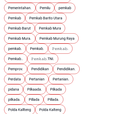
Pemerintahan.
Pemilu
pemkab
Pemkab
Pemkab Barito Utara
Pemkab Barut
Pemkab Mura
Pemkab Mura.
Pemkab Murung Raya
pemkab.
Pemkab.
𝙿𝚎𝚖𝚔𝚊𝚋.
Pemkab..
𝙿𝚎𝚖𝚔𝚊𝚋.TNI.
Pemprov.
Pendidikan
Pendidikan.
Perdata
Pertanian
Pertanian.
pidana
Pilkaada.
Pilkada
pilkada.
Pillada
Pillada.
Polda Kallteng
Polda Kalteng