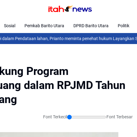
Sosial
Pemkab Barito Utara
DPRD Barito Utara
Politik
dataan lahan, Prianto meminta penehat hukum Layangkan Somasi dan S
ukung Program
uang dalam RPJMD Tahun
ang
Font Terkecil
Font Terbesar