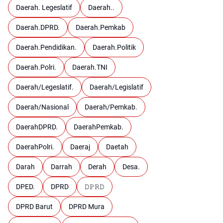
Daerah. Legeslatif
Daerah..
Daerah.DPRD.
Daerah.Pemkab
Daerah.Pendidikan.
Daerah.Politik
Daerah.Polri.
Daerah.TNI
Daerah/Legeslatif.
Daerah/Legislatif
Daerah/Nasional
Daerah/Pemkab.
DaerahDPRD.
DaerahPemkab.
DaerahPolri.
Daeraj
Daetah
Darah
Darrah
Derah
Desa.
DPED.
DPRD
𝙳𝙿𝚁𝙳
DPRD Barut
DPRD Mura