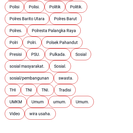
Polisi
Polisi.
Politik
Politik.
Polres Barito Utara
Polres Barut
Polres.
Polresta Palangka Raya
Polri
Polri.
Polsek Pahandut
Presisi
PSU.
Pulkada.
Sosial
sosial masyarakat.
Sosial.
sosial/pembangunan
swasta.
THI
TNI
TNI.
Tradisi
UMKM
Umum
umum.
Umum.
Video
wira usaha.