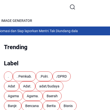
IMAGE GENERATOR
iap laporkan Mentri.
Tak Diundang dalam Pendataan Lahan hanya komu
Trending
Label
.
. Pemkab.
.Polri.
/DPRD
Adat
Adat.
adat/budaya
Agama
Agama.
Baerah
Banjir.
Bencana
Berita
Bisnis