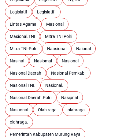
Legislatif
Legislatif.
Lintas Agama
Masional
Masional.TNI
Mitra TNI Polri
Mitra TNI-Polri
Naasional
Naional
Nasinal
Nasiomal
Nasional
Nasional Daerah
Nasional Pemkab.
Nasional TNI.
Nasional.
Nasional.Daerah.Polri
Nasipnal
Nasuonal
Olah raga.
olahraga
olahraga.
Pemerintah Kabupaten Murung Raya