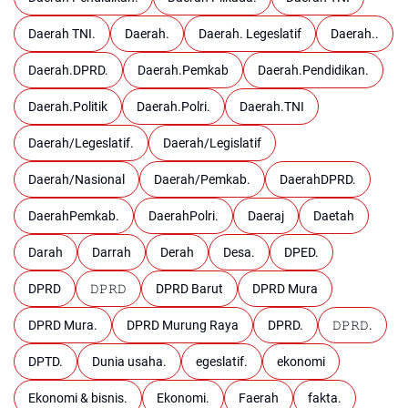
Daerah TNI.
Daerah.
Daerah. Legeslatif
Daerah..
Daerah.DPRD.
Daerah.Pemkab
Daerah.Pendidikan.
Daerah.Politik
Daerah.Polri.
Daerah.TNI
Daerah/Legeslatif.
Daerah/Legislatif
Daerah/Nasional
Daerah/Pemkab.
DaerahDPRD.
DaerahPemkab.
DaerahPolri.
Daeraj
Daetah
Darah
Darrah
Derah
Desa.
DPED.
DPRD
𝙳𝙿𝚁𝙳
DPRD Barut
DPRD Mura
DPRD Mura.
DPRD Murung Raya
DPRD.
𝙳𝙿𝚁𝙳.
DPTD.
Dunia usaha.
egeslatif.
ekonomi
Ekonomi & bisnis.
Ekonomi.
Faerah
fakta.