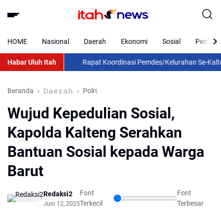
HOME
Nasional
Daerah
Ekonomi
Sosial
Pemkab 
Habar Uluh Itah
Rapat Koordinasi Pemdes/Kelurahan Se-Kalteng 2
Beranda
𝙳𝚊𝚎𝚛𝚊𝚑
Polri.
Wujud Kepedulian Sosial,
Kapolda Kalteng Serahkan
Bantuan Sosial kepada Warga
Barut
Font
Font
Redaksi2
Terkecil
Terbesar
Juni 12, 2025