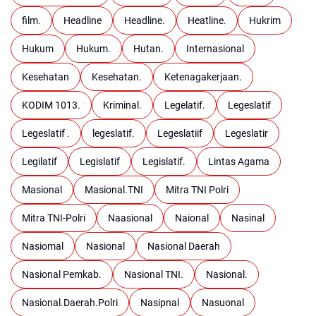
film.
Headline
Headline.
Heatline.
Hukrim
Hukum
Hukum.
Hutan.
Internasional
Kesehatan
Kesehatan.
Ketenagakerjaan.
KODIM 1013.
Kriminal.
Legelatif.
Legeslatif
Legeslatif .
legeslatif.
Legeslatiif
Legeslatir
Legilatif
Legislatif
Legislatif.
Lintas Agama
Masional
Masional.TNI
Mitra TNI Polri
Mitra TNI-Polri
Naasional
Naional
Nasinal
Nasiomal
Nasional
Nasional Daerah
Nasional Pemkab.
Nasional TNI.
Nasional.
Nasional.Daerah.Polri
Nasipnal
Nasuonal