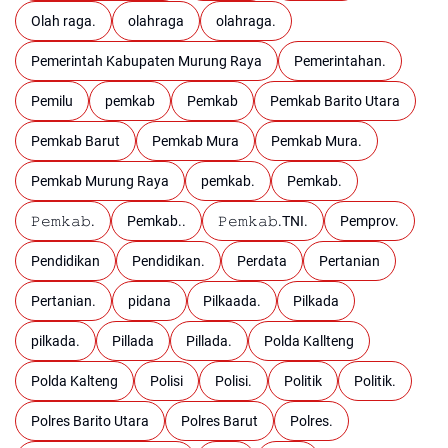
Olah raga.
olahraga
olahraga.
Pemerintah Kabupaten Murung Raya
Pemerintahan.
Pemilu
pemkab
Pemkab
Pemkab Barito Utara
Pemkab Barut
Pemkab Mura
Pemkab Mura.
Pemkab Murung Raya
pemkab.
Pemkab.
𝙿𝚎𝚖𝚔𝚊𝚋.
Pemkab..
𝙿𝚎𝚖𝚔𝚊𝚋.TNI.
Pemprov.
Pendidikan
Pendidikan.
Perdata
Pertanian
Pertanian.
pidana
Pilkaada.
Pilkada
pilkada.
Pillada
Pillada.
Polda Kallteng
Polda Kalteng
Polisi
Polisi.
Politik
Politik.
Polres Barito Utara
Polres Barut
Polres.