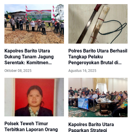
Kapolres Barito Utara
Polres Barito Utara Berhasil
Dukung Tanam Jagung
Tangkap Pelaku
Serentak: Komitmen
Pengeroyokan Brutal di
Menuju Swasembada
Taman Lampion Teweh
Oktober 08, 2025
Agustus 16, 2025
Pangan 2025
Tengah
Polsek Teweh Timur
Kapolres Barito Utara
Terbitkan Laporan Orang
Paparkan Strategi