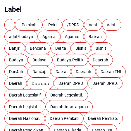
Label
.
. Pemkab.
.Polri.
/DPRD
Adat
Adat.
adat/budaya
Agama
Agama.
Baerah
Banjir.
Bencana
Berita
Bisnis
Bisnis.
Budaya
Budaya.
Budaya.Politik
Daaerah
Dae4ah
Dae4aj.
Daera
Daeraah
Daerab TNI
Daerah
𝙳𝚊𝚎𝚛𝚊𝚑
Daerah DPRD
Daerah DPRD.
Daerah Legeslatif
Daerah Legeslatif.
Daerah Legislatif.
Daerah lintas agama
Daerah Nasional.
Daerah Pemkab
Daerah Pemkab.
Daerah Pendidikan.
Daerah Pilkada.
Daerah TNI