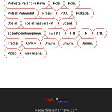
Polresta Palangka Raya
Polri
Polri.
Polsek Pahandut
Presisi
PSU.
Pulkada.
Sosial
sosial masyarakat.
Sosial.
sosial/pembangunan
swasta.
THI
TNI
TNI.
Tradisi
UMKM
Umum
umum.
Umum.
Video
wira usaha.
Media Online Itahnews.com