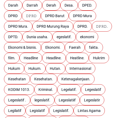
Darah
Darrah
Derah
Desa.
DPED.
DPRD
𝙳𝙿𝚁𝙳
DPRD Barut
DPRD Mura
DPRD Mura.
DPRD Murung Raya
DPRD.
𝙳𝙿𝚁𝙳.
DPTD.
Dunia usaha.
egeslatif.
ekonomi
Ekonomi & bisnis.
Ekonomi.
Faerah
fakta.
film.
Headline
Headline.
Heatline.
Hukrim
Hukum
Hukum.
Hutan.
Internasional
Kesehatan
Kesehatan.
Ketenagakerjaan.
KODIM 1013.
Kriminal.
Legelatif.
Legeslatif
Legeslatif .
legeslatif.
Legeslatiif
Legeslatir
Legilatif
Legislatif
Legislatif.
Lintas Agama