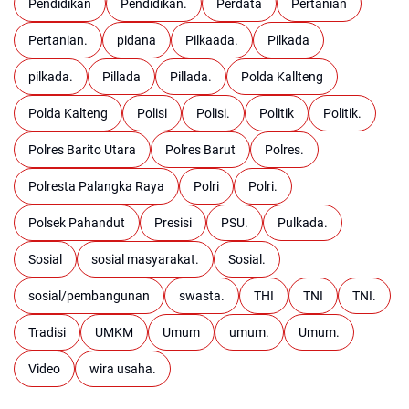
Pendidikan
Pendidikan.
Perdata
Pertanian
Pertanian.
pidana
Pilkaada.
Pilkada
pilkada.
Pillada
Pillada.
Polda Kallteng
Polda Kalteng
Polisi
Polisi.
Politik
Politik.
Polres Barito Utara
Polres Barut
Polres.
Polresta Palangka Raya
Polri
Polri.
Polsek Pahandut
Presisi
PSU.
Pulkada.
Sosial
sosial masyarakat.
Sosial.
sosial/pembangunan
swasta.
THI
TNI
TNI.
Tradisi
UMKM
Umum
umum.
Umum.
Video
wira usaha.