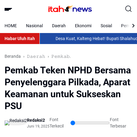
HOME
Nasional
Daerah
Ekonomi
Sosial
Pemkab 
Habar Uluh Itah
Desa Kuat, Kalteng Hebat! Bupati Shalahuddin H
Beranda
𝙳𝚊𝚎𝚛𝚊𝚑
𝙿𝚎𝚖𝚔𝚊𝚋.
Pemkab Teken NPHD Bersama
Penyelenggara Pilkada, Aparat
Keamanan untuk Sukseskan
PSU
Font
Font
Redaksi2
Terkecil
Terbesar
Juni 19, 2025