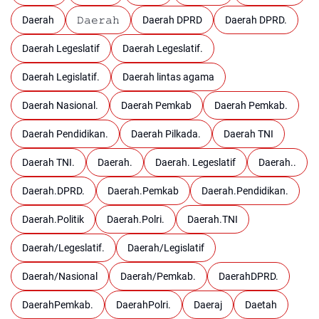
Daerah
𝙳𝚊𝚎𝚛𝚊𝚑
Daerah DPRD
Daerah DPRD.
Daerah Legeslatif
Daerah Legeslatif.
Daerah Legislatif.
Daerah lintas agama
Daerah Nasional.
Daerah Pemkab
Daerah Pemkab.
Daerah Pendidikan.
Daerah Pilkada.
Daerah TNI
Daerah TNI.
Daerah.
Daerah. Legeslatif
Daerah..
Daerah.DPRD.
Daerah.Pemkab
Daerah.Pendidikan.
Daerah.Politik
Daerah.Polri.
Daerah.TNI
Daerah/Legeslatif.
Daerah/Legislatif
Daerah/Nasional
Daerah/Pemkab.
DaerahDPRD.
DaerahPemkab.
DaerahPolri.
Daeraj
Daetah