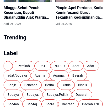
Minggu Sehat Penuh
Pimpin Apel Perdana, Kadis
Keceriaan, Bupati
Kominfosandi Barut
Shalahuddin Ajak Warga
Tekankan Kedisiplinan dan
Gowes dan Senam
Apresiasi Prestasi Daerah
April 26, 2026
Mei 06, 2026
Bersama
Trending
Label
.
. Pemkab.
.Polri.
/DPRD
Adat
Adat.
adat/budaya
Agama
Agama.
Baerah
Banjir.
Bencana
Berita
Bisnis
Bisnis.
Budaya
Budaya.
Budaya.Politik
Daaerah
Dae4ah
Dae4aj.
Daera
Daeraah
Daerab TNI