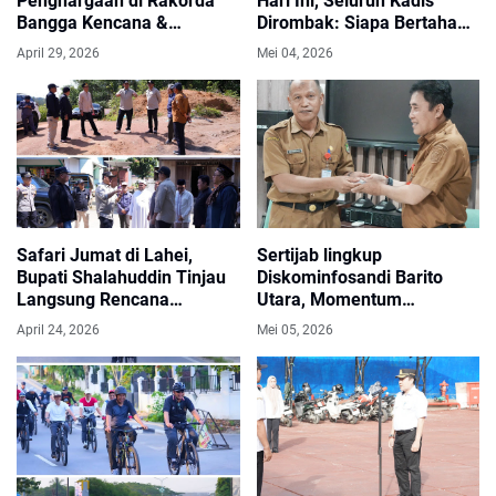
Penghargaan di Rakorda
Hari Ini, Seluruh Kadis
Bangga Kencana &
Dirombak: Siapa Bertahan
Penurunan Stunting
di Kursinya?
April 29, 2026
Mei 04, 2026
Kalteng 2026
Safari Jumat di Lahei,
Sertijab lingkup
Bupati Shalahuddin Tinjau
Diskominfosandi Barito
Langsung Rencana
Utara, Momentum
Pembangunan
Peningkatan Kinerja,
April 24, 2026
Mei 05, 2026
Infrastruktur.
Solidaritas, Dan Kontribusi
Nyata Membangun Daerah
Melalui Pelayanan Publik.