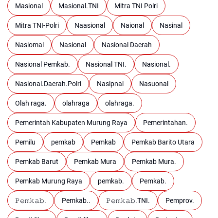
Masional
Masional.TNI
Mitra TNI Polri
Mitra TNI-Polri
Naasional
Naional
Nasinal
Nasiomal
Nasional
Nasional Daerah
Nasional Pemkab.
Nasional TNI.
Nasional.
Nasional.Daerah.Polri
Nasipnal
Nasuonal
Olah raga.
olahraga
olahraga.
Pemerintah Kabupaten Murung Raya
Pemerintahan.
Pemilu
pemkab
Pemkab
Pemkab Barito Utara
Pemkab Barut
Pemkab Mura
Pemkab Mura.
Pemkab Murung Raya
pemkab.
Pemkab.
𝙿𝚎𝚖𝚔𝚊𝚋.
Pemkab..
𝙿𝚎𝚖𝚔𝚊𝚋.TNI.
Pemprov.