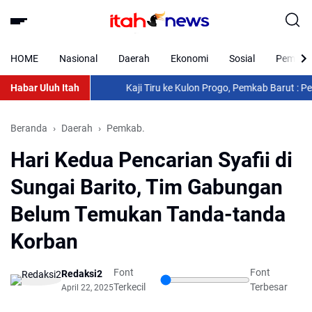
HOME
Nasional
Daerah
Ekonomi
Sosial
Pemkab 
Habar Uluh Itah
Kaji Tiru ke Kulon Progo, Pemkab Barut : Perkuat
Beranda
Daerah
Pemkab.
Hari Kedua Pencarian Syafii di
Sungai Barito, Tim Gabungan
Belum Temukan Tanda-tanda
Korban
Font
Font
Redaksi2
Terkecil
Terbesar
April 22, 2025