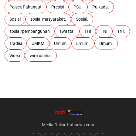
Polsek Pahandut
Presisi
PSU.
Pulkada.
Sosial
sosial masyarakat.
Sosial.
sosial/pembangunan
swasta.
THI
TNI
TNI.
Tradisi
UMKM
Umum
umum.
Umum.
Video
wira usaha.
Media Online Itahnews.com