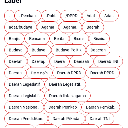
Label
.
. Pemkab.
.Polri.
/DPRD
Adat
Adat.
adat/budaya
Agama
Agama.
Baerah
Banjir.
Bencana
Berita
Bisnis
Bisnis.
Budaya
Budaya.
Budaya.Politik
Daaerah
Dae4ah
Dae4aj.
Daera
Daeraah
Daerab TNI
Daerah
𝙳𝚊𝚎𝚛𝚊𝚑
Daerah DPRD
Daerah DPRD.
Daerah Legeslatif
Daerah Legeslatif.
Daerah Legislatif.
Daerah lintas agama
Daerah Nasional.
Daerah Pemkab
Daerah Pemkab.
Daerah Pendidikan.
Daerah Pilkada.
Daerah TNI