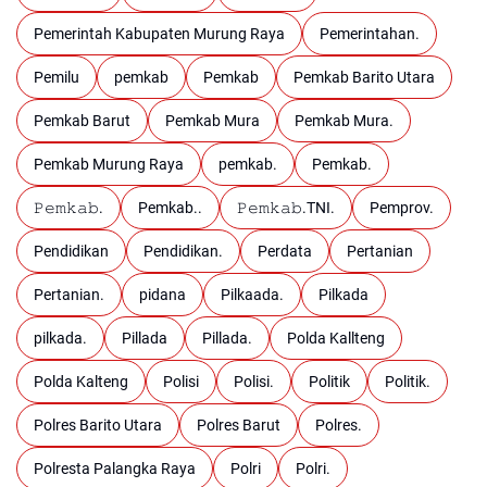
Pemerintah Kabupaten Murung Raya
Pemerintahan.
Pemilu
pemkab
Pemkab
Pemkab Barito Utara
Pemkab Barut
Pemkab Mura
Pemkab Mura.
Pemkab Murung Raya
pemkab.
Pemkab.
𝙿𝚎𝚖𝚔𝚊𝚋.
Pemkab..
𝙿𝚎𝚖𝚔𝚊𝚋.TNI.
Pemprov.
Pendidikan
Pendidikan.
Perdata
Pertanian
Pertanian.
pidana
Pilkaada.
Pilkada
pilkada.
Pillada
Pillada.
Polda Kallteng
Polda Kalteng
Polisi
Polisi.
Politik
Politik.
Polres Barito Utara
Polres Barut
Polres.
Polresta Palangka Raya
Polri
Polri.