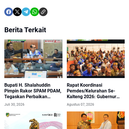
Berita Terkait
Bupati H. Shalahuddin
Rapat Koordinasi
Pimpin Rakor SPAM PDAM,
Pemdes/Kelurahan Se-
Tegaskan Perbaikan
Kalteng 2026: Gubernur
Jaringan Rusak dan
Agustiar Sabran Tegaskan
Juli 30, 2026
Agustus 07, 2026
Penambahan Kapasitas Air
Desa Ujung Tombak
50 Liter per Detik
Pembangunan Menuju
Kalteng Makin Berkah