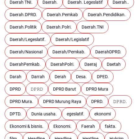
Daerah TNI.
Daerah.
Daerah. Legeslatif
Daerah..
Daerah.DPRD.
Daerah.Pemkab
Daerah.Pendidikan.
Daerah.Politik
Daerah.Polri.
Daerah.TNI
Daerah/Legeslatif.
Daerah/Legislatif
Daerah/Nasional
Daerah/Pemkab.
DaerahDPRD.
DaerahPemkab.
DaerahPolri.
Daeraj
Daetah
Darah
Darrah
Derah
Desa.
DPED.
DPRD
𝙳𝙿𝚁𝙳
DPRD Barut
DPRD Mura
DPRD Mura.
DPRD Murung Raya
DPRD.
𝙳𝙿𝚁𝙳.
DPTD.
Dunia usaha.
egeslatif.
ekonomi
Ekonomi & bisnis.
Ekonomi.
Faerah
fakta.
film.
Headline
Headline.
Heatline.
Hukrim