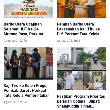
Barito Utara Ucapkan
Pemkab Barito Utara
Selamat HUT ke-24
Laksanakan Kaji Tiru ke
Murung Raya, Perkuat
DIY, Perkuat Tata Kelola
Semangat Sinergi
Pemerintahan dan
Agustus 01, 2026
Agustus 04, 2026
Membangun.
Pelayanan Publik
Kaji Tiru ke Kulon Progo,
Pemkab Barut : Perkuat
Tata Kelola Pemerintahan
Pastikan Program Prioritas
Berjalan Optimal, Bupati
Agustus 07, 2026
Shalahuddin Tinjau