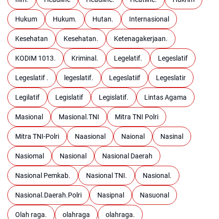
Hukum
Hukum.
Hutan.
Internasional
Kesehatan
Kesehatan.
Ketenagakerjaan.
KODIM 1013.
Kriminal.
Legelatif.
Legeslatif
Legeslatif .
legeslatif.
Legeslatiif
Legeslatir
Legilatif
Legislatif
Legislatif.
Lintas Agama
Masional
Masional.TNI
Mitra TNI Polri
Mitra TNI-Polri
Naasional
Naional
Nasinal
Nasiomal
Nasional
Nasional Daerah
Nasional Pemkab.
Nasional TNI.
Nasional.
Nasional.Daerah.Polri
Nasipnal
Nasuonal
Olah raga.
olahraga
olahraga.