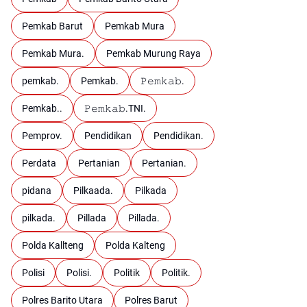
Pemkab Barut
Pemkab Mura
Pemkab Mura.
Pemkab Murung Raya
pemkab.
Pemkab.
𝙿𝚎𝚖𝚔𝚊𝚋.
Pemkab..
𝙿𝚎𝚖𝚔𝚊𝚋.TNI.
Pemprov.
Pendidikan
Pendidikan.
Perdata
Pertanian
Pertanian.
pidana
Pilkaada.
Pilkada
pilkada.
Pillada
Pillada.
Polda Kallteng
Polda Kalteng
Polisi
Polisi.
Politik
Politik.
Polres Barito Utara
Polres Barut