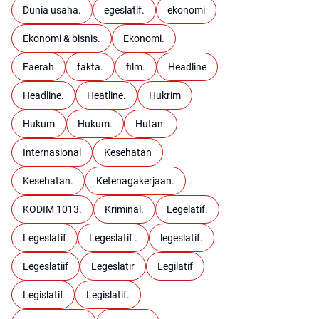
Dunia usaha.
egeslatif.
ekonomi
Ekonomi & bisnis.
Ekonomi.
Faerah
fakta.
film.
Headline
Headline.
Heatline.
Hukrim
Hukum
Hukum.
Hutan.
Internasional
Kesehatan
Kesehatan.
Ketenagakerjaan.
KODIM 1013.
Kriminal.
Legelatif.
Legeslatif
Legeslatif .
legeslatif.
Legeslatiif
Legeslatir
Legilatif
Legislatif
Legislatif.