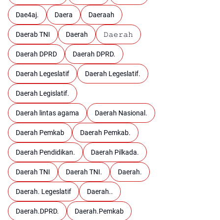
Dae4aj.
Daera
Daeraah
Daerab TNI
Daerah
𝙳𝚊𝚎𝚛𝚊𝚑
Daerah DPRD
Daerah DPRD.
Daerah Legeslatif
Daerah Legeslatif.
Daerah Legislatif.
Daerah lintas agama
Daerah Nasional.
Daerah Pemkab
Daerah Pemkab.
Daerah Pendidikan.
Daerah Pilkada.
Daerah TNI
Daerah TNI.
Daerah.
Daerah. Legeslatif
Daerah..
Daerah.DPRD.
Daerah.Pemkab