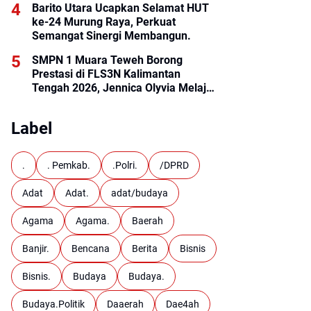
Barito Utara Ucapkan Selamat HUT
ke-24 Murung Raya, Perkuat
Semangat Sinergi Membangun.
SMPN 1 Muara Teweh Borong
Prestasi di FLS3N Kalimantan
Tengah 2026, Jennica Olyvia Melaju
ke Final Nasional
Label
.
. Pemkab.
.Polri.
/DPRD
Adat
Adat.
adat/budaya
Agama
Agama.
Baerah
Banjir.
Bencana
Berita
Bisnis
Bisnis.
Budaya
Budaya.
Budaya.Politik
Daaerah
Dae4ah