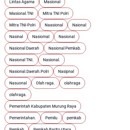
Lintas Agama
Masional
Masional.TNI
Mitra TNI Polri
Mitra TNI-Polri
Naasional
Naional
Nasinal
Nasiomal
Nasional
Nasional Daerah
Nasional Pemkab.
Nasional TNI.
Nasional.
Nasional.Daerah.Polri
Nasipnal
Nasuonal
Olah raga.
olahraga
olahraga.
Pemerintah Kabupaten Murung Raya
Pemerintahan.
Pemilu
pemkab
Pemkab
Pemkab Barito Utara