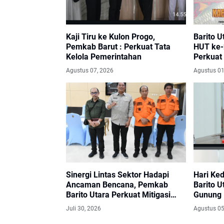
Kaji Tiru ke Kulon Progo,
Barito 
Pemkab Barut : Perkuat Tata
HUT ke-
Kelola Pemerintahan
Perkuat
Memban
Agustus 07, 2026
Agustus 01
Sinergi Lintas Sektor Hadapi
Hari Ked
Ancaman Bencana, Pemkab
Barito 
Barito Utara Perkuat Mitigasi
Gunung 
Karhutla dan Hidrometeorologi
Juli 30, 2026
Agustus 05