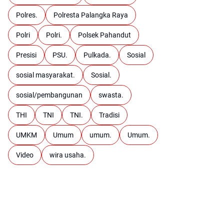
Polres.
Polresta Palangka Raya
Polri
Polri.
Polsek Pahandut
Presisi
PSU.
Pulkada.
Sosial
sosial masyarakat.
Sosial.
sosial/pembangunan
swasta.
THI
TNI
TNI.
Tradisi
UMKM
Umum
umum.
Umum.
Video
wira usaha.