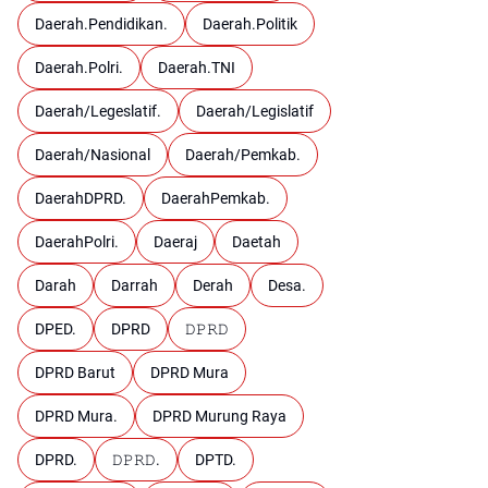
Daerah.Pendidikan.
Daerah.Politik
Daerah.Polri.
Daerah.TNI
Daerah/Legeslatif.
Daerah/Legislatif
Daerah/Nasional
Daerah/Pemkab.
DaerahDPRD.
DaerahPemkab.
DaerahPolri.
Daeraj
Daetah
Darah
Darrah
Derah
Desa.
DPED.
DPRD
𝙳𝙿𝚁𝙳
DPRD Barut
DPRD Mura
DPRD Mura.
DPRD Murung Raya
DPRD.
𝙳𝙿𝚁𝙳.
DPTD.