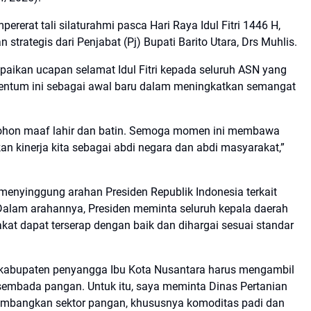
rerat tali silaturahmi pasca Hari Raya Idul Fitri 1446 H,
trategis dari Penjabat (Pj) Bupati Barito Utara, Drs Muhlis.
aikan ucapan selamat Idul Fitri kepada seluruh ASN yang
ntum ini sebagai awal baru dalam meningkatkan semangat
, mohon maaf lahir dan batin. Semoga momen ini membawa
n kinerja kita sebagai abdi negara dan abdi masyarakat,”
menyinggung arahan Presiden Republik Indonesia terkait
alam arahannya, Presiden meminta seluruh kepala daerah
at dapat terserap dengan baik dan dihargai sesuai standar
u kabupaten penyangga Ibu Kota Nusantara harus mengambil
embada pangan. Untuk itu, saya meminta Dinas Pertanian
ngembangkan sektor pangan, khususnya komoditas padi dan