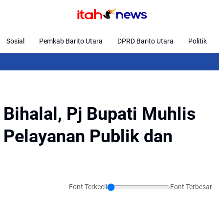
Sosial
Pemkab Barito Utara
DPRD Barito Utara
Politik
Desa K
 Bihalal, Pj Bupati Muhlis
 Pelayanan Publik dan
Font Terkecil
Font Terbesar