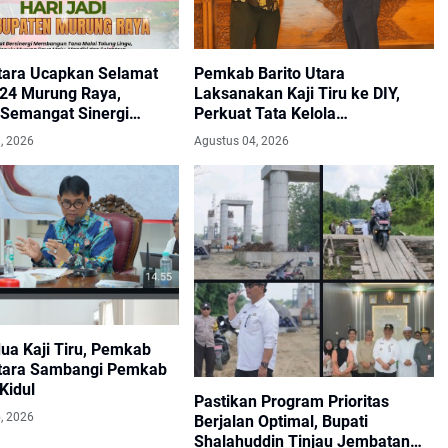
Utara Ucapkan Selamat
Pemkab Barito Utara
24 Murung Raya,
Laksanakan Kaji Tiru ke DIY,
 Semangat Sinergi
Perkuat Tata Kelola
gun.
Pemerintahan dan Pelayanan
, 2026
Agustus 04, 2026
Publik
ua Kaji Tiru, Pemkab
Utara Sambangi Pemkab
Kidul
Pastikan Program Prioritas
, 2026
Berjalan Optimal, Bupati
Shalahuddin Tinjau Jembatan