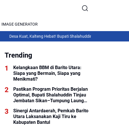
IMAGE GENERATOR
uat, Kalteng Hebat! Bupati Shalahuddin Hadiri Rakor Pemerintahan Des
Trending
Kelangkaan BBM di Barito Utara:
Siapa yang Bermain, Siapa yang
Menikmati?
Pastikan Program Prioritas Berjalan
Optimal, Bupati Shalahuddin Tinjau
Jembatan Sikan–Tumpung Laung
dan Salurkan Modul SIP PINTAR
Sinergi Antardaerah, Pemkab Barito
Utara Laksanakan Kaji Tiru ke
Kabupaten Bantul