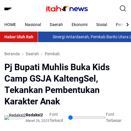
HOME
Nasional
Daerah
Ekonomi
Sosial
Pemkab 
Habar Uluh Itah
Sinergi Antardaerah, Pemkab Barito Utara Laksa
Beranda
Daerah
Pemkab.
Pj Bupati Muhlis Buka Kids
Camp GSJA KaltengSel,
Tekankan Pembentukan
Karakter Anak
Font
Font
Redaksi2
Terkecil
Terbesar
Maret 26, 2025