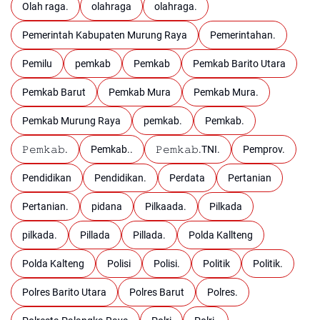
Olah raga.
olahraga
olahraga.
Pemerintah Kabupaten Murung Raya
Pemerintahan.
Pemilu
pemkab
Pemkab
Pemkab Barito Utara
Pemkab Barut
Pemkab Mura
Pemkab Mura.
Pemkab Murung Raya
pemkab.
Pemkab.
𝙿𝚎𝚖𝚔𝚊𝚋.
Pemkab..
𝙿𝚎𝚖𝚔𝚊𝚋.TNI.
Pemprov.
Pendidikan
Pendidikan.
Perdata
Pertanian
Pertanian.
pidana
Pilkaada.
Pilkada
pilkada.
Pillada
Pillada.
Polda Kallteng
Polda Kalteng
Polisi
Polisi.
Politik
Politik.
Polres Barito Utara
Polres Barut
Polres.