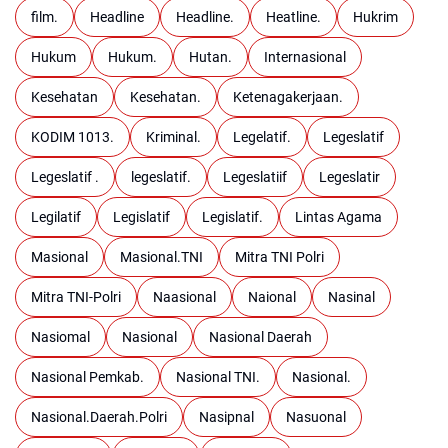
film.
Headline
Headline.
Heatline.
Hukrim
Hukum
Hukum.
Hutan.
Internasional
Kesehatan
Kesehatan.
Ketenagakerjaan.
KODIM 1013.
Kriminal.
Legelatif.
Legeslatif
Legeslatif .
legeslatif.
Legeslatiif
Legeslatir
Legilatif
Legislatif
Legislatif.
Lintas Agama
Masional
Masional.TNI
Mitra TNI Polri
Mitra TNI-Polri
Naasional
Naional
Nasinal
Nasiomal
Nasional
Nasional Daerah
Nasional Pemkab.
Nasional TNI.
Nasional.
Nasional.Daerah.Polri
Nasipnal
Nasuonal