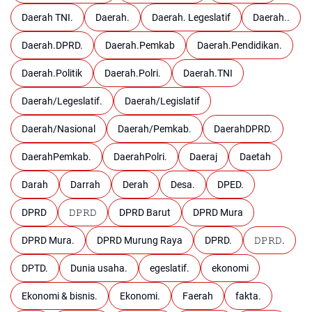
Daerah TNI.
Daerah.
Daerah. Legeslatif
Daerah..
Daerah.DPRD.
Daerah.Pemkab
Daerah.Pendidikan.
Daerah.Politik
Daerah.Polri.
Daerah.TNI
Daerah/Legeslatif.
Daerah/Legislatif
Daerah/Nasional
Daerah/Pemkab.
DaerahDPRD.
DaerahPemkab.
DaerahPolri.
Daeraj
Daetah
Darah
Darrah
Derah
Desa.
DPED.
DPRD
𝙳𝙿𝚁𝙳
DPRD Barut
DPRD Mura
DPRD Mura.
DPRD Murung Raya
DPRD.
𝙳𝙿𝚁𝙳.
DPTD.
Dunia usaha.
egeslatif.
ekonomi
Ekonomi & bisnis.
Ekonomi.
Faerah
fakta.