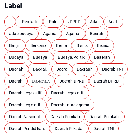
Label
.
. Pemkab.
.Polri.
/DPRD
Adat
Adat.
adat/budaya
Agama
Agama.
Baerah
Banjir.
Bencana
Berita
Bisnis
Bisnis.
Budaya
Budaya.
Budaya.Politik
Daaerah
Dae4ah
Dae4aj.
Daera
Daeraah
Daerab TNI
Daerah
𝙳𝚊𝚎𝚛𝚊𝚑
Daerah DPRD
Daerah DPRD.
Daerah Legeslatif
Daerah Legeslatif.
Daerah Legislatif.
Daerah lintas agama
Daerah Nasional.
Daerah Pemkab
Daerah Pemkab.
Daerah Pendidikan.
Daerah Pilkada.
Daerah TNI