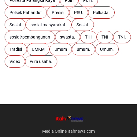
Polresta Palangka Raya
Polri
Polri.
Polsek Pahandut
Presisi
PSU.
Pulkada.
Sosial
sosial masyarakat.
Sosial.
sosial/pembangunan
swasta.
THI
TNI
TNI.
Tradisi
UMKM
Umum
umum.
Umum.
Video
wira usaha.
Media Online Itahnews.com