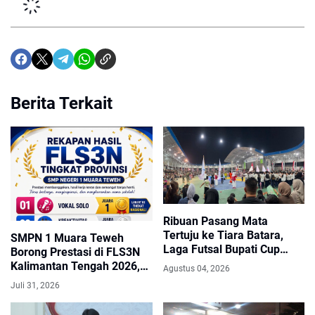
Berita Terkait
Ribuan Pasang Mata
Tertuju ke Tiara Batara,
SMPN 1 Muara Teweh
Laga Futsal Bupati Cup
Borong Prestasi di FLS3N
Disambut Antusias Warga
Kalimantan Tengah 2026,
Agustus 04, 2026
Jennica Olyvia Melaju ke
Juli 31, 2026
Final Nasional