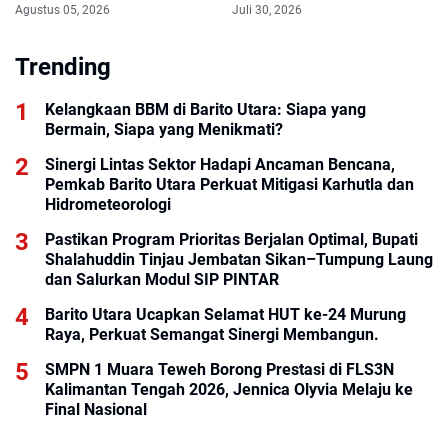
membangun, Prianto
Perkuat Mitigasi Karhutla
Agustus 05, 2026
Juli 30, 2026
meminta penehat hukum
dan Hidrometeorologi
Layangkan Somasi dan
Siapkan Laporan ke
Trending
Menteri
Kelangkaan BBM di Barito Utara: Siapa yang
Bermain, Siapa yang Menikmati?
Sinergi Lintas Sektor Hadapi Ancaman Bencana,
Pemkab Barito Utara Perkuat Mitigasi Karhutla dan
Hidrometeorologi
Pastikan Program Prioritas Berjalan Optimal, Bupati
Shalahuddin Tinjau Jembatan Sikan–Tumpung Laung
dan Salurkan Modul SIP PINTAR
Barito Utara Ucapkan Selamat HUT ke-24 Murung
Raya, Perkuat Semangat Sinergi Membangun.
SMPN 1 Muara Teweh Borong Prestasi di FLS3N
Kalimantan Tengah 2026, Jennica Olyvia Melaju ke
Final Nasional