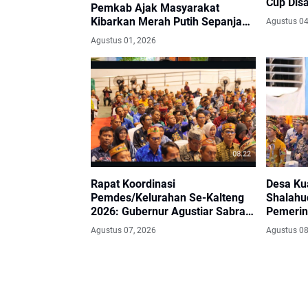
Cup Dis
Pemkab Ajak Masyarakat
Kibarkan Merah Putih Sepanjang
Agustus 04
Agustus
Agustus 01, 2026
Rapat Koordinasi
Desa Kua
Pemdes/Kelurahan Se-Kalteng
Shalahu
2026: Gubernur Agustiar Sabran
Pemerin
Tegaskan Desa Ujung Tombak
Kelurah
Agustus 07, 2026
Agustus 08
Pembangunan Menuju Kalteng
Makin Berkah