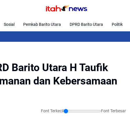
Sosial
Pemkab Barito Utara
DPRD Barito Utara
Politik
Desa Kuat,
D Barito Utara H Taufik
amanan dan Kebersamaan
Font Terkecil
Font Terbesar