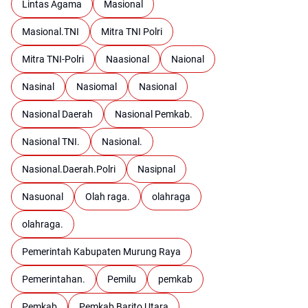
Lintas Agama
Masional
Masional.TNI
Mitra TNI Polri
Mitra TNI-Polri
Naasional
Naional
Nasinal
Nasiomal
Nasional
Nasional Daerah
Nasional Pemkab.
Nasional TNI.
Nasional.
Nasional.Daerah.Polri
Nasipnal
Nasuonal
Olah raga.
olahraga
olahraga.
Pemerintah Kabupaten Murung Raya
Pemerintahan.
Pemilu
pemkab
Pemkab
Pemkab Barito Utara