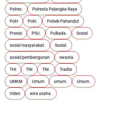
Polres.
Polresta Palangka Raya
Polri
Polri.
Polsek Pahandut
Presisi
PSU.
Pulkada.
Sosial
sosial masyarakat.
Sosial.
sosial/pembangunan
swasta.
THI
TNI
TNI.
Tradisi
UMKM
Umum
umum.
Umum.
Video
wira usaha.