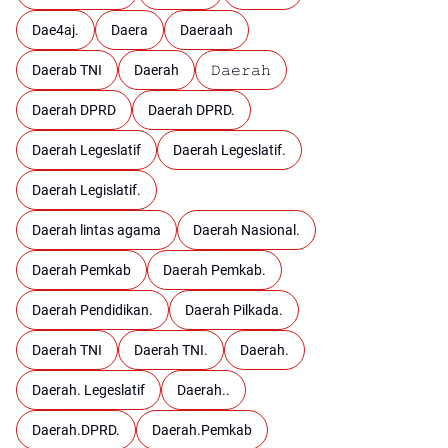
Dae4aj.
Daera
Daeraah
Daerab TNI
Daerah
𝙳𝚊𝚎𝚛𝚊𝚑
Daerah DPRD
Daerah DPRD.
Daerah Legeslatif
Daerah Legeslatif.
Daerah Legislatif.
Daerah lintas agama
Daerah Nasional.
Daerah Pemkab
Daerah Pemkab.
Daerah Pendidikan.
Daerah Pilkada.
Daerah TNI
Daerah TNI.
Daerah.
Daerah. Legeslatif
Daerah..
Daerah.DPRD.
Daerah.Pemkab