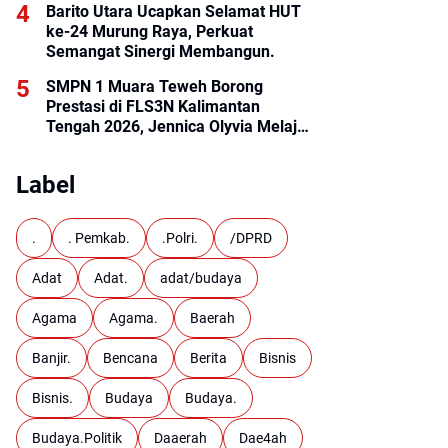
Barito Utara Ucapkan Selamat HUT
ke-24 Murung Raya, Perkuat
Semangat Sinergi Membangun.
SMPN 1 Muara Teweh Borong
Prestasi di FLS3N Kalimantan
Tengah 2026, Jennica Olyvia Melaju
ke Final Nasional
Label
.
. Pemkab.
.Polri.
/DPRD
Adat
Adat.
adat/budaya
Agama
Agama.
Baerah
Banjir.
Bencana
Berita
Bisnis
Bisnis.
Budaya
Budaya.
Budaya.Politik
Daaerah
Dae4ah