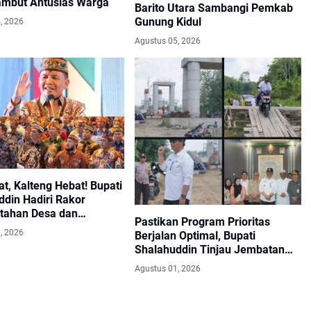
ambut Antusias Warga
Barito Utara Sambangi Pemkab
Gunung Kidul
, 2026
Agustus 05, 2026
t, Kalteng Hebat! Bupati
ddin Hadiri Rakor
tahan Desa dan
Pastikan Program Prioritas
an se-Kalteng 2026
, 2026
Berjalan Optimal, Bupati
Shalahuddin Tinjau Jembatan
Sikan–Tumpung Laung dan
Agustus 01, 2026
Salurkan Modul SIP PINTAR