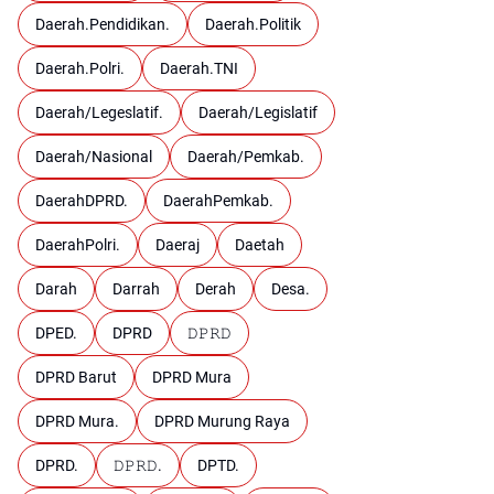
Daerah.Pendidikan.
Daerah.Politik
Daerah.Polri.
Daerah.TNI
Daerah/Legeslatif.
Daerah/Legislatif
Daerah/Nasional
Daerah/Pemkab.
DaerahDPRD.
DaerahPemkab.
DaerahPolri.
Daeraj
Daetah
Darah
Darrah
Derah
Desa.
DPED.
DPRD
𝙳𝙿𝚁𝙳
DPRD Barut
DPRD Mura
DPRD Mura.
DPRD Murung Raya
DPRD.
𝙳𝙿𝚁𝙳.
DPTD.