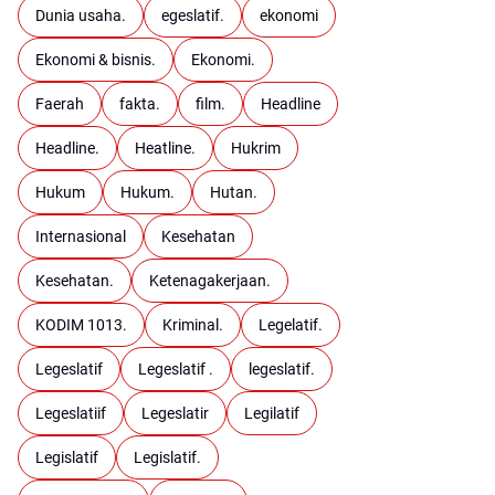
Dunia usaha.
egeslatif.
ekonomi
Ekonomi & bisnis.
Ekonomi.
Faerah
fakta.
film.
Headline
Headline.
Heatline.
Hukrim
Hukum
Hukum.
Hutan.
Internasional
Kesehatan
Kesehatan.
Ketenagakerjaan.
KODIM 1013.
Kriminal.
Legelatif.
Legeslatif
Legeslatif .
legeslatif.
Legeslatiif
Legeslatir
Legilatif
Legislatif
Legislatif.