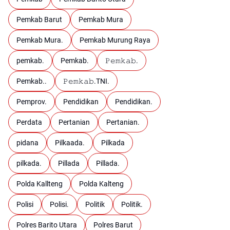
Pemkab Barut
Pemkab Mura
Pemkab Mura.
Pemkab Murung Raya
pemkab.
Pemkab.
𝙿𝚎𝚖𝚔𝚊𝚋.
Pemkab..
𝙿𝚎𝚖𝚔𝚊𝚋.TNI.
Pemprov.
Pendidikan
Pendidikan.
Perdata
Pertanian
Pertanian.
pidana
Pilkaada.
Pilkada
pilkada.
Pillada
Pillada.
Polda Kallteng
Polda Kalteng
Polisi
Polisi.
Politik
Politik.
Polres Barito Utara
Polres Barut