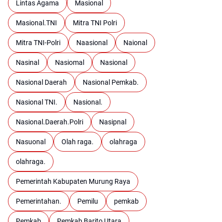
Lintas Agama
Masional
Masional.TNI
Mitra TNI Polri
Mitra TNI-Polri
Naasional
Naional
Nasinal
Nasiomal
Nasional
Nasional Daerah
Nasional Pemkab.
Nasional TNI.
Nasional.
Nasional.Daerah.Polri
Nasipnal
Nasuonal
Olah raga.
olahraga
olahraga.
Pemerintah Kabupaten Murung Raya
Pemerintahan.
Pemilu
pemkab
Pemkab
Pemkab Barito Utara