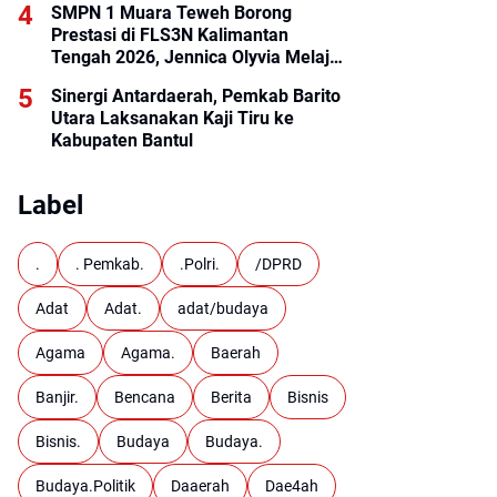
SMPN 1 Muara Teweh Borong
Prestasi di FLS3N Kalimantan
Tengah 2026, Jennica Olyvia Melaju
ke Final Nasional
Sinergi Antardaerah, Pemkab Barito
Utara Laksanakan Kaji Tiru ke
Kabupaten Bantul
Label
.
. Pemkab.
.Polri.
/DPRD
Adat
Adat.
adat/budaya
Agama
Agama.
Baerah
Banjir.
Bencana
Berita
Bisnis
Bisnis.
Budaya
Budaya.
Budaya.Politik
Daaerah
Dae4ah