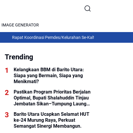
IMAGE GENERATOR
at Koordinasi Pemdes/Kelurahan Se-Kalteng 2026: Gubernur Agustiar
Trending
Kelangkaan BBM di Barito Utara:
Siapa yang Bermain, Siapa yang
Menikmati?
Pastikan Program Prioritas Berjalan
Optimal, Bupati Shalahuddin Tinjau
Jembatan Sikan–Tumpung Laung
dan Salurkan Modul SIP PINTAR
Barito Utara Ucapkan Selamat HUT
ke-24 Murung Raya, Perkuat
Semangat Sinergi Membangun.