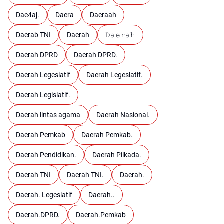
Dae4aj.
Daera
Daeraah
Daerab TNI
Daerah
𝙳𝚊𝚎𝚛𝚊𝚑
Daerah DPRD
Daerah DPRD.
Daerah Legeslatif
Daerah Legeslatif.
Daerah Legislatif.
Daerah lintas agama
Daerah Nasional.
Daerah Pemkab
Daerah Pemkab.
Daerah Pendidikan.
Daerah Pilkada.
Daerah TNI
Daerah TNI.
Daerah.
Daerah. Legeslatif
Daerah..
Daerah.DPRD.
Daerah.Pemkab