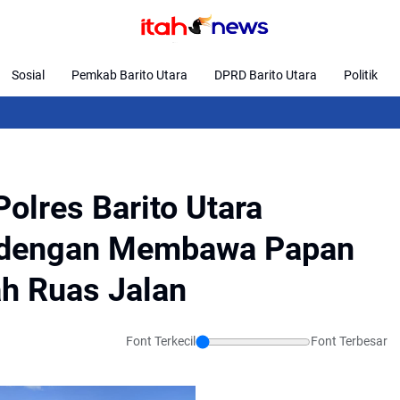
Sosial
Pemkab Barito Utara
DPRD Barito Utara
Politik
Rap
olres Barito Utara
 dengan Membawa Papan
h Ruas Jalan
Font Terkecil
Font Terbesar