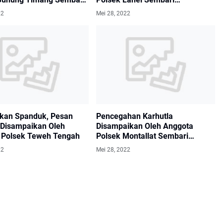
kan Spanduk Imbauan
Bentangkan Spanduk Imbauan
22
Mei 28, 2022
kan Spanduk, Pesan
Pencegahan Karhutla
Disampaikan Oleh
Disampaikan Oleh Anggota
l Polsek Teweh Tengah
Polsek Montallat Sembari
Bentangkan Spanduk Imbauan
22
Mei 28, 2022