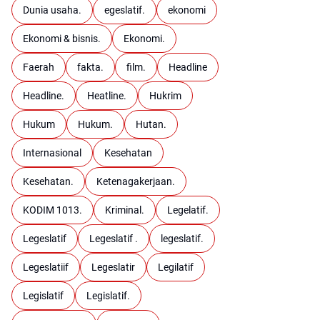
Dunia usaha.
egeslatif.
ekonomi
Ekonomi & bisnis.
Ekonomi.
Faerah
fakta.
film.
Headline
Headline.
Heatline.
Hukrim
Hukum
Hukum.
Hutan.
Internasional
Kesehatan
Kesehatan.
Ketenagakerjaan.
KODIM 1013.
Kriminal.
Legelatif.
Legeslatif
Legeslatif .
legeslatif.
Legeslatiif
Legeslatir
Legilatif
Legislatif
Legislatif.