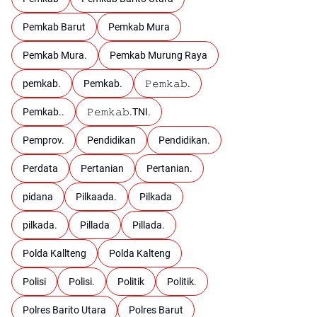
Pemkab Barut
Pemkab Mura
Pemkab Mura.
Pemkab Murung Raya
pemkab.
Pemkab.
𝙿𝚎𝚖𝚔𝚊𝚋.
Pemkab..
𝙿𝚎𝚖𝚔𝚊𝚋.TNI.
Pemprov.
Pendidikan
Pendidikan.
Perdata
Pertanian
Pertanian.
pidana
Pilkaada.
Pilkada
pilkada.
Pillada
Pillada.
Polda Kallteng
Polda Kalteng
Polisi
Polisi.
Politik
Politik.
Polres Barito Utara
Polres Barut