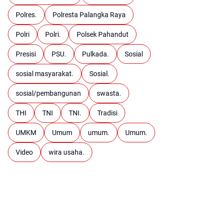
Polres.
Polresta Palangka Raya
Polri
Polri.
Polsek Pahandut
Presisi
PSU.
Pulkada.
Sosial
sosial masyarakat.
Sosial.
sosial/pembangunan
swasta.
THI
TNI
TNI.
Tradisi
UMKM
Umum
umum.
Umum.
Video
wira usaha.