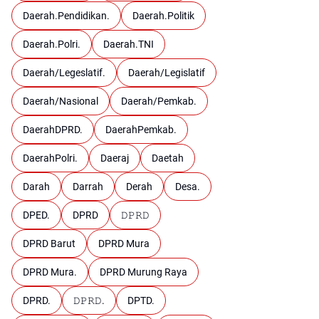
Daerah.Pendidikan.
Daerah.Politik
Daerah.Polri.
Daerah.TNI
Daerah/Legeslatif.
Daerah/Legislatif
Daerah/Nasional
Daerah/Pemkab.
DaerahDPRD.
DaerahPemkab.
DaerahPolri.
Daeraj
Daetah
Darah
Darrah
Derah
Desa.
DPED.
DPRD
𝙳𝙿𝚁𝙳
DPRD Barut
DPRD Mura
DPRD Mura.
DPRD Murung Raya
DPRD.
𝙳𝙿𝚁𝙳.
DPTD.