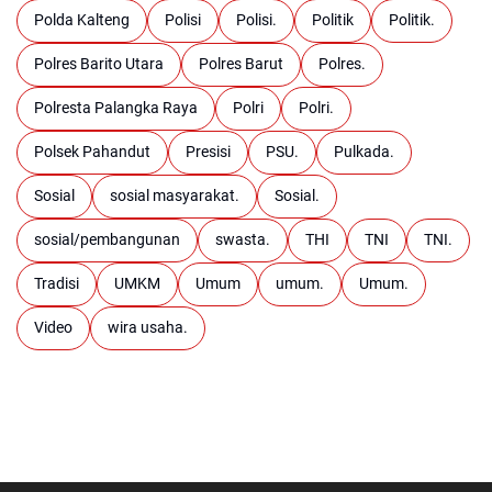
Polda Kalteng
Polisi
Polisi.
Politik
Politik.
Polres Barito Utara
Polres Barut
Polres.
Polresta Palangka Raya
Polri
Polri.
Polsek Pahandut
Presisi
PSU.
Pulkada.
Sosial
sosial masyarakat.
Sosial.
sosial/pembangunan
swasta.
THI
TNI
TNI.
Tradisi
UMKM
Umum
umum.
Umum.
Video
wira usaha.