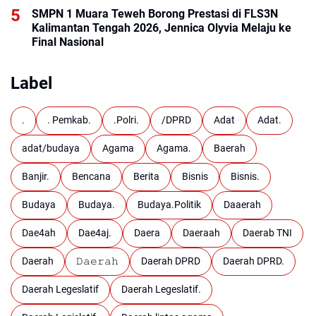
SMPN 1 Muara Teweh Borong Prestasi di FLS3N
Kalimantan Tengah 2026, Jennica Olyvia Melaju ke
Final Nasional
Label
.
. Pemkab.
.Polri.
/DPRD
Adat
Adat.
adat/budaya
Agama
Agama.
Baerah
Banjir.
Bencana
Berita
Bisnis
Bisnis.
Budaya
Budaya.
Budaya.Politik
Daaerah
Dae4ah
Dae4aj.
Daera
Daeraah
Daerab TNI
Daerah
𝙳𝚊𝚎𝚛𝚊𝚑
Daerah DPRD
Daerah DPRD.
Daerah Legeslatif
Daerah Legeslatif.