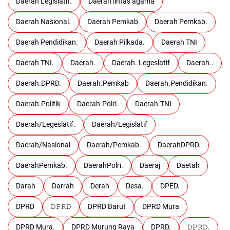
Daerah Legislatif.
Daerah lintas agama
Daerah Nasional.
Daerah Pemkab
Daerah Pemkab.
Daerah Pendidikan.
Daerah Pilkada.
Daerah TNI
Daerah TNI.
Daerah.
Daerah. Legeslatif
Daerah..
Daerah.DPRD.
Daerah.Pemkab
Daerah.Pendidikan.
Daerah.Politik
Daerah.Polri.
Daerah.TNI
Daerah/Legeslatif.
Daerah/Legislatif
Daerah/Nasional
Daerah/Pemkab.
DaerahDPRD.
DaerahPemkab.
DaerahPolri.
Daeraj
Daetah
Darah
Darrah
Derah
Desa.
DPED.
DPRD
𝙳𝙿𝚁𝙳
DPRD Barut
DPRD Mura
DPRD Mura.
DPRD Murung Raya
DPRD.
𝙳𝙿𝚁𝙳.