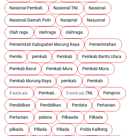
Nasional Pemkab.
Nasional TNI.
Nasional.
Nasional.Daerah.Polri
Nasipnal
Nasuonal
Olah raga.
olahraga
olahraga.
Pemerintah Kabupaten Murung Raya
Pemerintahan.
Pemilu
pemkab
Pemkab
Pemkab Barito Utara
Pemkab Barut
Pemkab Mura
Pemkab Mura.
Pemkab Murung Raya
pemkab.
Pemkab.
𝙿𝚎𝚖𝚔𝚊𝚋.
Pemkab..
𝙿𝚎𝚖𝚔𝚊𝚋.TNI.
Pemprov.
Pendidikan
Pendidikan.
Perdata
Pertanian
Pertanian.
pidana
Pilkaada.
Pilkada
pilkada.
Pillada
Pillada.
Polda Kallteng