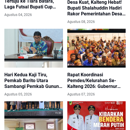
Tertuju ke Tiara Batara,
Desa Kuat, Kalteng Hebat!
Laga Futsal Bupati Cup
Bupati Shalahuddin Hadiri
Disambut Antusias Warga
Rakor Pemerintahan Desa
Agustus 04, 2026
dan Kelurahan se-Kalteng
Agustus 08, 2026
2026
Hari Kedua Kaji Tiru,
Rapat Koordinasi
Pemkab Barito Utara
Pemdes/Kelurahan Se-
Sambangi Pemkab Gunung
Kalteng 2026: Gubernur
Kidul
Agustiar Sabran Tegaskan
Agustus 05, 2026
Agustus 07, 2026
Desa Ujung Tombak
Pembangunan Menuju
Kalteng Makin Berkah