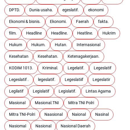
DPTD.
Dunia usaha.
egeslatif.
ekonomi
Ekonomi & bisnis.
Ekonomi.
Faerah
fakta.
film.
Headline
Headline.
Heatline.
Hukrim
Hukum
Hukum.
Hutan.
Internasional
Kesehatan
Kesehatan.
Ketenagakerjaan.
KODIM 1013.
Kriminal.
Legelatif.
Legeslatif
Legeslatif .
legeslatif.
Legeslatiif
Legeslatir
Legilatif
Legislatif
Legislatif.
Lintas Agama
Masional
Masional.TNI
Mitra TNI Polri
Mitra TNI-Polri
Naasional
Naional
Nasinal
Nasiomal
Nasional
Nasional Daerah