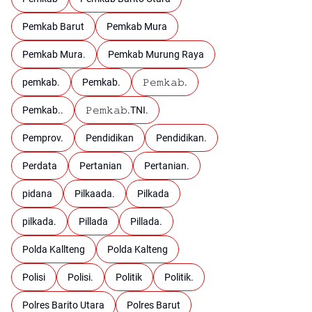
Pemkab Barut
Pemkab Mura
Pemkab Mura.
Pemkab Murung Raya
pemkab.
Pemkab.
𝙿𝚎𝚖𝚔𝚊𝚋.
Pemkab..
𝙿𝚎𝚖𝚔𝚊𝚋.TNI.
Pemprov.
Pendidikan
Pendidikan.
Perdata
Pertanian
Pertanian.
pidana
Pilkaada.
Pilkada
pilkada.
Pillada
Pillada.
Polda Kallteng
Polda Kalteng
Polisi
Polisi.
Politik
Politik.
Polres Barito Utara
Polres Barut