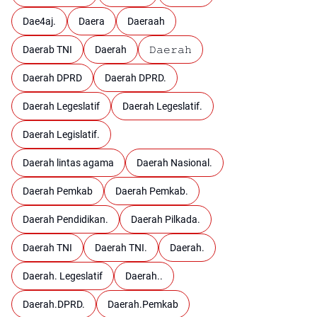
Dae4aj.
Daera
Daeraah
Daerab TNI
Daerah
𝙳𝚊𝚎𝚛𝚊𝚑
Daerah DPRD
Daerah DPRD.
Daerah Legeslatif
Daerah Legeslatif.
Daerah Legislatif.
Daerah lintas agama
Daerah Nasional.
Daerah Pemkab
Daerah Pemkab.
Daerah Pendidikan.
Daerah Pilkada.
Daerah TNI
Daerah TNI.
Daerah.
Daerah. Legeslatif
Daerah..
Daerah.DPRD.
Daerah.Pemkab