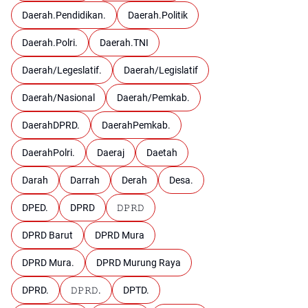
Daerah.Pendidikan.
Daerah.Politik
Daerah.Polri.
Daerah.TNI
Daerah/Legeslatif.
Daerah/Legislatif
Daerah/Nasional
Daerah/Pemkab.
DaerahDPRD.
DaerahPemkab.
DaerahPolri.
Daeraj
Daetah
Darah
Darrah
Derah
Desa.
DPED.
DPRD
𝙳𝙿𝚁𝙳
DPRD Barut
DPRD Mura
DPRD Mura.
DPRD Murung Raya
DPRD.
𝙳𝙿𝚁𝙳.
DPTD.