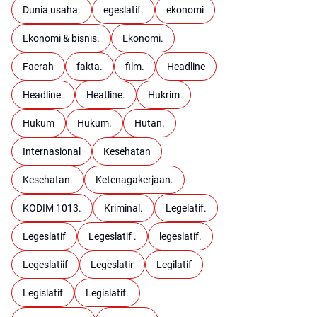
Dunia usaha.
egeslatif.
ekonomi
Ekonomi & bisnis.
Ekonomi.
Faerah
fakta.
film.
Headline
Headline.
Heatline.
Hukrim
Hukum
Hukum.
Hutan.
Internasional
Kesehatan
Kesehatan.
Ketenagakerjaan.
KODIM 1013.
Kriminal.
Legelatif.
Legeslatif
Legeslatif .
legeslatif.
Legeslatiif
Legeslatir
Legilatif
Legislatif
Legislatif.