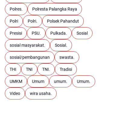
Polres.
Polresta Palangka Raya
Polri
Polri.
Polsek Pahandut
Presisi
PSU.
Pulkada.
Sosial
sosial masyarakat.
Sosial.
sosial/pembangunan
swasta.
THI
TNI
TNI.
Tradisi
UMKM
Umum
umum.
Umum.
Video
wira usaha.