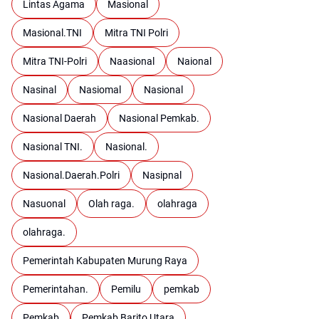
Lintas Agama
Masional
Masional.TNI
Mitra TNI Polri
Mitra TNI-Polri
Naasional
Naional
Nasinal
Nasiomal
Nasional
Nasional Daerah
Nasional Pemkab.
Nasional TNI.
Nasional.
Nasional.Daerah.Polri
Nasipnal
Nasuonal
Olah raga.
olahraga
olahraga.
Pemerintah Kabupaten Murung Raya
Pemerintahan.
Pemilu
pemkab
Pemkab
Pemkab Barito Utara