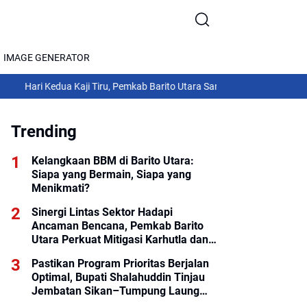
IMAGE GENERATOR
Kedua Kaji Tiru, Pemkab Barito Utara Sambangi Pemkab Gunung Kidul
Mer
Trending
Kelangkaan BBM di Barito Utara:
Siapa yang Bermain, Siapa yang
Menikmati?
Sinergi Lintas Sektor Hadapi
Ancaman Bencana, Pemkab Barito
Utara Perkuat Mitigasi Karhutla dan
Hidrometeorologi
Pastikan Program Prioritas Berjalan
Optimal, Bupati Shalahuddin Tinjau
Jembatan Sikan–Tumpung Laung
dan Salurkan Modul SIP PINTAR