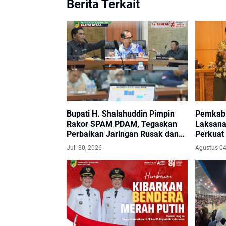
Berita Terkait
Bupati H. Shalahuddin Pimpin
Pemkab 
Rakor SPAM PDAM, Tegaskan
Laksanak
Perbaikan Jaringan Rusak dan
Perkuat 
Penambahan Kapasitas Air 50
Pemerin
Juli 30, 2026
Agustus 04
Liter per Detik
Publik