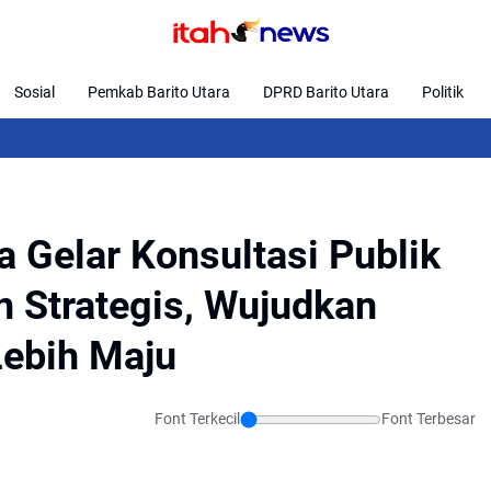
Sosial
Pemkab Barito Utara
DPRD Barito Utara
Politik
Hari 
a Gelar Konsultasi Publik
n Strategis, Wujudkan
Lebih Maju
Font Terkecil
Font Terbesar