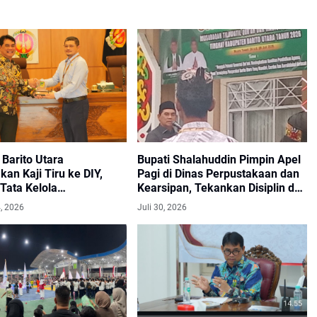
Barito Utara
Bupati Shalahuddin Pimpin Apel
an Kaji Tiru ke DIY,
Pagi di Dinas Perpustakaan dan
Tata Kelola
Kearsipan, Tekankan Disiplin dan
tahan dan Pelayanan
Profesionalisme Kerja
, 2026
Juli 30, 2026