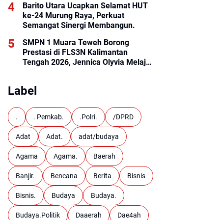
Barito Utara Ucapkan Selamat HUT
ke-24 Murung Raya, Perkuat
Semangat Sinergi Membangun.
SMPN 1 Muara Teweh Borong
Prestasi di FLS3N Kalimantan
Tengah 2026, Jennica Olyvia Melaju
ke Final Nasional
Label
.
. Pemkab.
.Polri.
/DPRD
Adat
Adat.
adat/budaya
Agama
Agama.
Baerah
Banjir.
Bencana
Berita
Bisnis
Bisnis.
Budaya
Budaya.
Budaya.Politik
Daaerah
Dae4ah