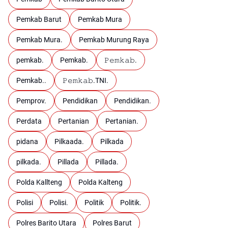
Pemkab Barut
Pemkab Mura
Pemkab Mura.
Pemkab Murung Raya
pemkab.
Pemkab.
𝙿𝚎𝚖𝚔𝚊𝚋.
Pemkab..
𝙿𝚎𝚖𝚔𝚊𝚋.TNI.
Pemprov.
Pendidikan
Pendidikan.
Perdata
Pertanian
Pertanian.
pidana
Pilkaada.
Pilkada
pilkada.
Pillada
Pillada.
Polda Kallteng
Polda Kalteng
Polisi
Polisi.
Politik
Politik.
Polres Barito Utara
Polres Barut