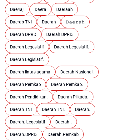
Dae4aj.
Daera
Daeraah
Daerab TNI
Daerah
𝙳𝚊𝚎𝚛𝚊𝚑
Daerah DPRD
Daerah DPRD.
Daerah Legeslatif
Daerah Legeslatif.
Daerah Legislatif.
Daerah lintas agama
Daerah Nasional.
Daerah Pemkab
Daerah Pemkab.
Daerah Pendidikan.
Daerah Pilkada.
Daerah TNI
Daerah TNI.
Daerah.
Daerah. Legeslatif
Daerah..
Daerah.DPRD.
Daerah.Pemkab