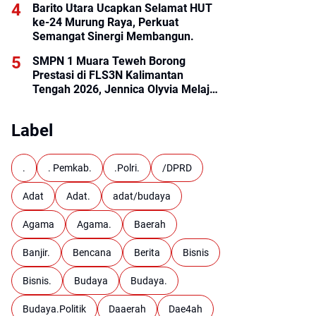
Barito Utara Ucapkan Selamat HUT
ke-24 Murung Raya, Perkuat
Semangat Sinergi Membangun.
SMPN 1 Muara Teweh Borong
Prestasi di FLS3N Kalimantan
Tengah 2026, Jennica Olyvia Melaju
ke Final Nasional
Label
.
. Pemkab.
.Polri.
/DPRD
Adat
Adat.
adat/budaya
Agama
Agama.
Baerah
Banjir.
Bencana
Berita
Bisnis
Bisnis.
Budaya
Budaya.
Budaya.Politik
Daaerah
Dae4ah