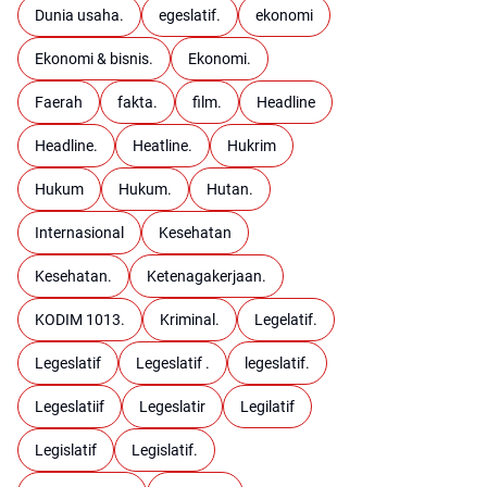
Dunia usaha.
egeslatif.
ekonomi
Ekonomi & bisnis.
Ekonomi.
Faerah
fakta.
film.
Headline
Headline.
Heatline.
Hukrim
Hukum
Hukum.
Hutan.
Internasional
Kesehatan
Kesehatan.
Ketenagakerjaan.
KODIM 1013.
Kriminal.
Legelatif.
Legeslatif
Legeslatif .
legeslatif.
Legeslatiif
Legeslatir
Legilatif
Legislatif
Legislatif.