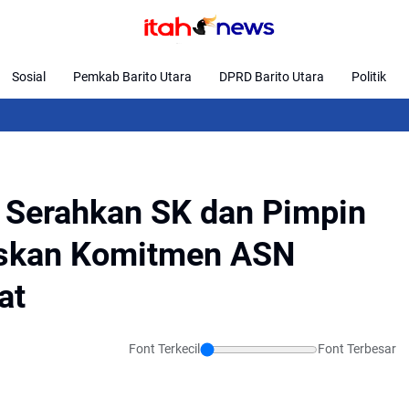
Sosial
Pemkab Barito Utara
DPRD Barito Utara
Politik
Desa Ku
 Serahkan SK dan Pimpin
skan Komitmen ASN
at
Font Terkecil
Font Terbesar