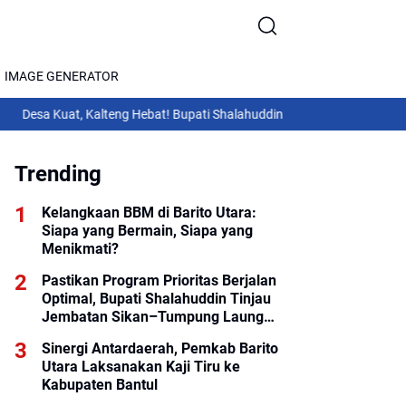
IMAGE GENERATOR
at, Kalteng Hebat! Bupati Shalahuddin Hadiri Rakor Pemerintahan Desa
Trending
Kelangkaan BBM di Barito Utara:
Siapa yang Bermain, Siapa yang
Menikmati?
Pastikan Program Prioritas Berjalan
Optimal, Bupati Shalahuddin Tinjau
Jembatan Sikan–Tumpung Laung
dan Salurkan Modul SIP PINTAR
Sinergi Antardaerah, Pemkab Barito
Utara Laksanakan Kaji Tiru ke
Kabupaten Bantul