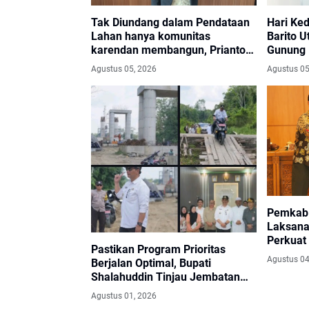
Tak Diundang dalam Pendataan
Hari Ked
Lahan hanya komunitas
Barito 
karendan membangun, Prianto
Gunung 
meminta penehat hukum
Agustus 05, 2026
Agustus 05
Layangkan Somasi dan Siapkan
Laporan ke Menteri
Pemkab 
Laksanak
Perkuat 
Pastikan Program Prioritas
Pemerin
Agustus 04
Berjalan Optimal, Bupati
Publik
Shalahuddin Tinjau Jembatan
Sikan–Tumpung Laung dan
Agustus 01, 2026
Salurkan Modul SIP PINTAR