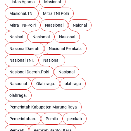
Lintas Agama
Masional
Masional.TNI
Mitra TNI Polri
Mitra TNI-Polri
Naasional
Naional
Nasinal
Nasiomal
Nasional
Nasional Daerah
Nasional Pemkab.
Nasional TNI.
Nasional.
Nasional.Daerah.Polri
Nasipnal
Nasuonal
Olah raga.
olahraga
olahraga.
Pemerintah Kabupaten Murung Raya
Pemerintahan.
Pemilu
pemkab
Pemkab
Pemkab Barito Utara