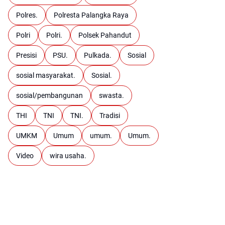
Polres.
Polresta Palangka Raya
Polri
Polri.
Polsek Pahandut
Presisi
PSU.
Pulkada.
Sosial
sosial masyarakat.
Sosial.
sosial/pembangunan
swasta.
THI
TNI
TNI.
Tradisi
UMKM
Umum
umum.
Umum.
Video
wira usaha.