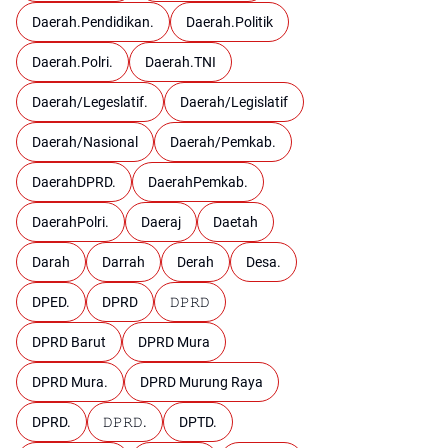
Daerah.Pendidikan.
Daerah.Politik
Daerah.Polri.
Daerah.TNI
Daerah/Legeslatif.
Daerah/Legislatif
Daerah/Nasional
Daerah/Pemkab.
DaerahDPRD.
DaerahPemkab.
DaerahPolri.
Daeraj
Daetah
Darah
Darrah
Derah
Desa.
DPED.
DPRD
𝙳𝙿𝚁𝙳
DPRD Barut
DPRD Mura
DPRD Mura.
DPRD Murung Raya
DPRD.
𝙳𝙿𝚁𝙳.
DPTD.