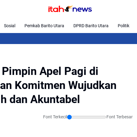
Sosial
Pemkab Barito Utara
DPRD Barito Utara
Politik
S
 Pimpin Apel Pagi di
skan Komitmen Wujudkan
h dan Akuntabel
Font Terkecil
Font Terbesar