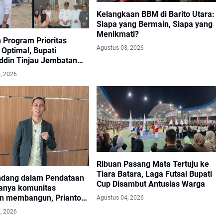
Kelangkaan BBM di Barito Utara:
Siapa yang Bermain, Siapa yang
Menikmati?
 Program Prioritas
Agustus 03, 2026
 Optimal, Bupati
ddin Tinjau Jembatan
umpung Laung dan
, 2026
n Modul SIP PINTAR
Ribuan Pasang Mata Tertuju ke
Tiara Batara, Laga Futsal Bupati
ndang dalam Pendataan
Cup Disambut Antusias Warga
anya komunitas
n membangun, Prianto
Agustus 04, 2026
 penehat hukum
, 2026
an Somasi dan Siapkan