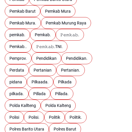
Pemkab Barut
Pemkab Mura
Pemkab Mura.
Pemkab Murung Raya
pemkab.
Pemkab.
𝙿𝚎𝚖𝚔𝚊𝚋.
Pemkab..
𝙿𝚎𝚖𝚔𝚊𝚋.TNI.
Pemprov.
Pendidikan
Pendidikan.
Perdata
Pertanian
Pertanian.
pidana
Pilkaada.
Pilkada
pilkada.
Pillada
Pillada.
Polda Kallteng
Polda Kalteng
Polisi
Polisi.
Politik
Politik.
Polres Barito Utara
Polres Barut