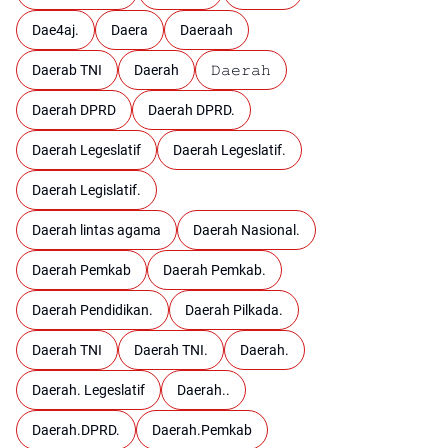
Dae4aj.
Daera
Daeraah
Daerab TNI
Daerah
𝙳𝚊𝚎𝚛𝚊𝚑
Daerah DPRD
Daerah DPRD.
Daerah Legeslatif
Daerah Legeslatif.
Daerah Legislatif.
Daerah lintas agama
Daerah Nasional.
Daerah Pemkab
Daerah Pemkab.
Daerah Pendidikan.
Daerah Pilkada.
Daerah TNI
Daerah TNI.
Daerah.
Daerah. Legeslatif
Daerah..
Daerah.DPRD.
Daerah.Pemkab