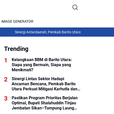
IMAGE GENERATOR
inergi Antardaerah, Pemkab Barito Utara Laksanakan Kaji Tiru ke Kabup
Trending
Kelangkaan BBM di Barito Utara:
Siapa yang Bermain, Siapa yang
Menikmati?
Sinergi Lintas Sektor Hadapi
Ancaman Bencana, Pemkab Barito
Utara Perkuat Mitigasi Karhutla dan
Hidrometeorologi
Pastikan Program Prioritas Berjalan
Optimal, Bupati Shalahuddin Tinjau
Jembatan Sikan–Tumpung Laung
dan Salurkan Modul SIP PINTAR