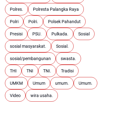
Polres.
Polresta Palangka Raya
Polri
Polri.
Polsek Pahandut
Presisi
PSU.
Pulkada.
Sosial
sosial masyarakat.
Sosial.
sosial/pembangunan
swasta.
THI
TNI
TNI.
Tradisi
UMKM
Umum
umum.
Umum.
Video
wira usaha.