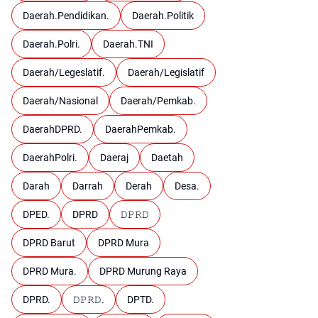
Daerah.Pendidikan.
Daerah.Politik
Daerah.Polri.
Daerah.TNI
Daerah/Legeslatif.
Daerah/Legislatif
Daerah/Nasional
Daerah/Pemkab.
DaerahDPRD.
DaerahPemkab.
DaerahPolri.
Daeraj
Daetah
Darah
Darrah
Derah
Desa.
DPED.
DPRD
𝙳𝙿𝚁𝙳
DPRD Barut
DPRD Mura
DPRD Mura.
DPRD Murung Raya
DPRD.
𝙳𝙿𝚁𝙳.
DPTD.