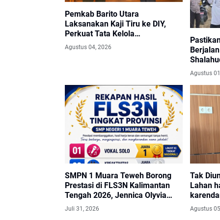
Pemkab Barito Utara
Laksanakan Kaji Tiru ke DIY,
Perkuat Tata Kelola
Pastikan
Pemerintahan dan Pelayanan
Agustus 04, 2026
Berjalan
Publik
Shalahu
Sikan–T
Agustus 01
Salurka
SMPN 1 Muara Teweh Borong
Tak Diu
Prestasi di FLS3N Kalimantan
Lahan h
Tengah 2026, Jennica Olyvia
karenda
Melaju ke Final Nasional
meminta
Juli 31, 2026
Agustus 05
Layangk