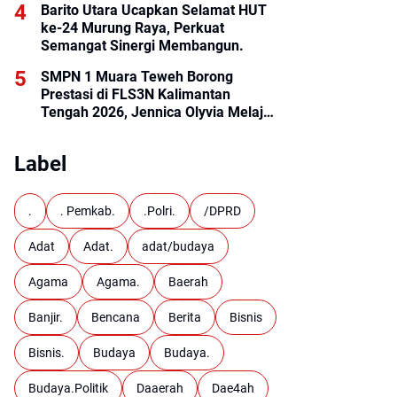
Barito Utara Ucapkan Selamat HUT
ke-24 Murung Raya, Perkuat
Semangat Sinergi Membangun.
SMPN 1 Muara Teweh Borong
Prestasi di FLS3N Kalimantan
Tengah 2026, Jennica Olyvia Melaju
ke Final Nasional
Label
.
. Pemkab.
.Polri.
/DPRD
Adat
Adat.
adat/budaya
Agama
Agama.
Baerah
Banjir.
Bencana
Berita
Bisnis
Bisnis.
Budaya
Budaya.
Budaya.Politik
Daaerah
Dae4ah