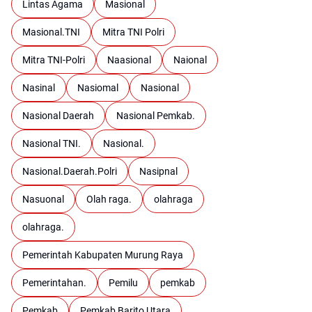
Lintas Agama
Masional
Masional.TNI
Mitra TNI Polri
Mitra TNI-Polri
Naasional
Naional
Nasinal
Nasiomal
Nasional
Nasional Daerah
Nasional Pemkab.
Nasional TNI.
Nasional.
Nasional.Daerah.Polri
Nasipnal
Nasuonal
Olah raga.
olahraga
olahraga.
Pemerintah Kabupaten Murung Raya
Pemerintahan.
Pemilu
pemkab
Pemkab
Pemkab Barito Utara