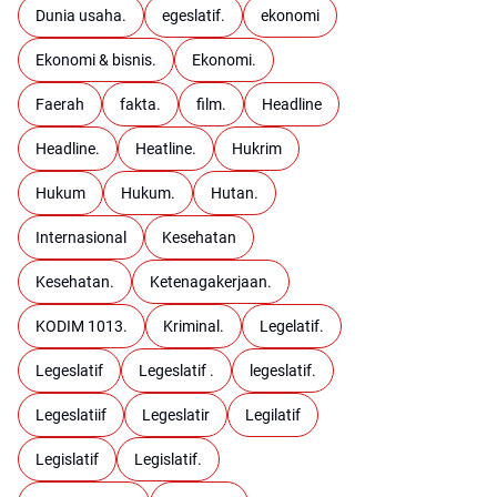
Dunia usaha.
egeslatif.
ekonomi
Ekonomi & bisnis.
Ekonomi.
Faerah
fakta.
film.
Headline
Headline.
Heatline.
Hukrim
Hukum
Hukum.
Hutan.
Internasional
Kesehatan
Kesehatan.
Ketenagakerjaan.
KODIM 1013.
Kriminal.
Legelatif.
Legeslatif
Legeslatif .
legeslatif.
Legeslatiif
Legeslatir
Legilatif
Legislatif
Legislatif.