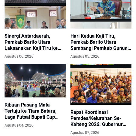
Sinergi Antardaerah,
Hari Kedua Kaji Tiru,
Pemkab Barito Utara
Pemkab Barito Utara
Laksanakan Kaji Tiru ke
Sambangi Pemkab Gunung
Kabupaten Bantul
Kidul
Agustus 06, 2026
Agustus 05, 2026
Ribuan Pasang Mata
Tertuju ke Tiara Batara,
Rapat Koordinasi
Laga Futsal Bupati Cup
Pemdes/Kelurahan Se-
Disambut Antusias Warga
Kalteng 2026: Gubernur
Agustus 04, 2026
Agustiar Sabran Tegaskan
Agustus 07, 2026