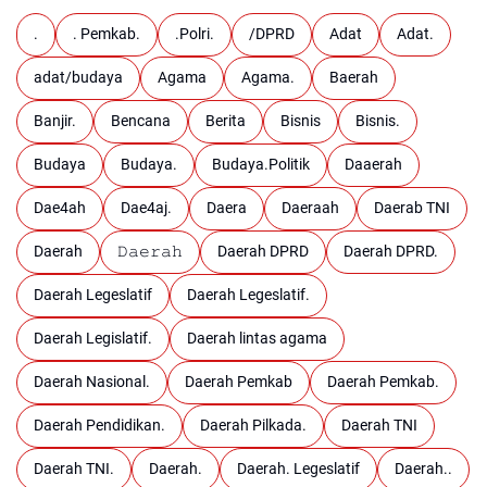
.
. Pemkab.
.Polri.
/DPRD
Adat
Adat.
adat/budaya
Agama
Agama.
Baerah
Banjir.
Bencana
Berita
Bisnis
Bisnis.
Budaya
Budaya.
Budaya.Politik
Daaerah
Dae4ah
Dae4aj.
Daera
Daeraah
Daerab TNI
Daerah
𝙳𝚊𝚎𝚛𝚊𝚑
Daerah DPRD
Daerah DPRD.
Daerah Legeslatif
Daerah Legeslatif.
Daerah Legislatif.
Daerah lintas agama
Daerah Nasional.
Daerah Pemkab
Daerah Pemkab.
Daerah Pendidikan.
Daerah Pilkada.
Daerah TNI
Daerah TNI.
Daerah.
Daerah. Legeslatif
Daerah..