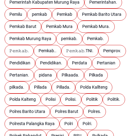
Pemerintah Kabupaten Murung Raya
Pemerintahan.
Pemilu
pemkab
Pemkab
Pemkab Barito Utara
Pemkab Barut
Pemkab Mura
Pemkab Mura.
Pemkab Murung Raya
pemkab.
Pemkab.
𝙿𝚎𝚖𝚔𝚊𝚋.
Pemkab..
𝙿𝚎𝚖𝚔𝚊𝚋.TNI.
Pemprov.
Pendidikan
Pendidikan.
Perdata
Pertanian
Pertanian.
pidana
Pilkaada.
Pilkada
pilkada.
Pillada
Pillada.
Polda Kallteng
Polda Kalteng
Polisi
Polisi.
Politik
Politik.
Polres Barito Utara
Polres Barut
Polres.
Polresta Palangka Raya
Polri
Polri.
Polsek Pahandut
Presisi
PSU.
Pulkada.