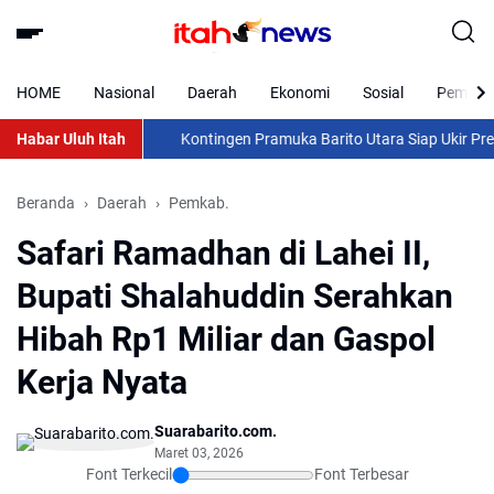
HOME
Nasional
Daerah
Ekonomi
Sosial
Pemkab 
Habar Uluh Itah
Kontingen Pramuka Barito Utara Siap Ukir Prestasi d
Beranda
Daerah
Pemkab.
Safari Ramadhan di Lahei II,
Bupati Shalahuddin Serahkan
Hibah Rp1 Miliar dan Gaspol
Kerja Nyata
Suarabarito.com.
Maret 03, 2026
Font Terkecil
Font Terbesar