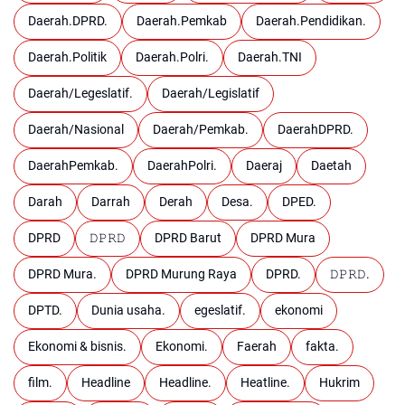
Daerah.DPRD.
Daerah.Pemkab
Daerah.Pendidikan.
Daerah.Politik
Daerah.Polri.
Daerah.TNI
Daerah/Legeslatif.
Daerah/Legislatif
Daerah/Nasional
Daerah/Pemkab.
DaerahDPRD.
DaerahPemkab.
DaerahPolri.
Daeraj
Daetah
Darah
Darrah
Derah
Desa.
DPED.
DPRD
𝙳𝙿𝚁𝙳
DPRD Barut
DPRD Mura
DPRD Mura.
DPRD Murung Raya
DPRD.
𝙳𝙿𝚁𝙳.
DPTD.
Dunia usaha.
egeslatif.
ekonomi
Ekonomi & bisnis.
Ekonomi.
Faerah
fakta.
film.
Headline
Headline.
Heatline.
Hukrim