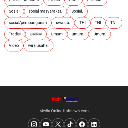
Sosial
sosial masyarakat.
Sosial.
sosial/pembangunan
swasta.
THI
TNI
TNI.
Tradisi
UMKM
Umum
umum.
Umum.
Video
wira usaha.
Media Online Itahnews.com