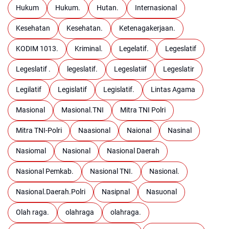
Hukum
Hukum.
Hutan.
Internasional
Kesehatan
Kesehatan.
Ketenagakerjaan.
KODIM 1013.
Kriminal.
Legelatif.
Legeslatif
Legeslatif .
legeslatif.
Legeslatiif
Legeslatir
Legilatif
Legislatif
Legislatif.
Lintas Agama
Masional
Masional.TNI
Mitra TNI Polri
Mitra TNI-Polri
Naasional
Naional
Nasinal
Nasiomal
Nasional
Nasional Daerah
Nasional Pemkab.
Nasional TNI.
Nasional.
Nasional.Daerah.Polri
Nasipnal
Nasuonal
Olah raga.
olahraga
olahraga.