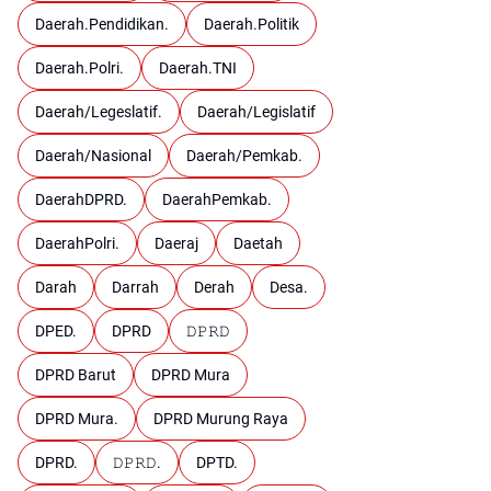
Daerah.Pendidikan.
Daerah.Politik
Daerah.Polri.
Daerah.TNI
Daerah/Legeslatif.
Daerah/Legislatif
Daerah/Nasional
Daerah/Pemkab.
DaerahDPRD.
DaerahPemkab.
DaerahPolri.
Daeraj
Daetah
Darah
Darrah
Derah
Desa.
DPED.
DPRD
𝙳𝙿𝚁𝙳
DPRD Barut
DPRD Mura
DPRD Mura.
DPRD Murung Raya
DPRD.
𝙳𝙿𝚁𝙳.
DPTD.