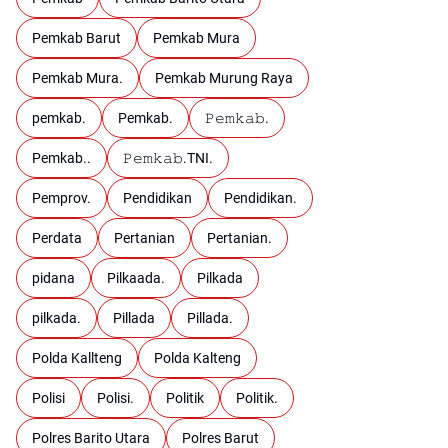
Pemkab Barut
Pemkab Mura
Pemkab Mura.
Pemkab Murung Raya
pemkab.
Pemkab.
𝙿𝚎𝚖𝚔𝚊𝚋.
Pemkab..
𝙿𝚎𝚖𝚔𝚊𝚋.TNI.
Pemprov.
Pendidikan
Pendidikan.
Perdata
Pertanian
Pertanian.
pidana
Pilkaada.
Pilkada
pilkada.
Pillada
Pillada.
Polda Kallteng
Polda Kalteng
Polisi
Polisi.
Politik
Politik.
Polres Barito Utara
Polres Barut