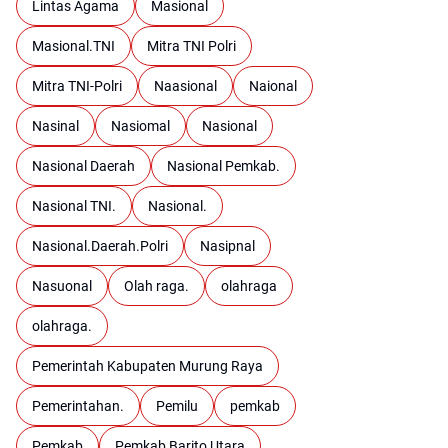
Lintas Agama
Masional
Masional.TNI
Mitra TNI Polri
Mitra TNI-Polri
Naasional
Naional
Nasinal
Nasiomal
Nasional
Nasional Daerah
Nasional Pemkab.
Nasional TNI.
Nasional.
Nasional.Daerah.Polri
Nasipnal
Nasuonal
Olah raga.
olahraga
olahraga.
Pemerintah Kabupaten Murung Raya
Pemerintahan.
Pemilu
pemkab
Pemkab
Pemkab Barito Utara