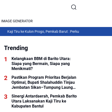
IMAGE GENERATOR
 Tiru ke Kulon Progo, Pemkab Barut : Perkuat Tata Kelola Pemerintahan
R
Trending
Kelangkaan BBM di Barito Utara:
Siapa yang Bermain, Siapa yang
Menikmati?
Pastikan Program Prioritas Berjalan
Optimal, Bupati Shalahuddin Tinjau
Jembatan Sikan–Tumpung Laung
dan Salurkan Modul SIP PINTAR
Sinergi Antardaerah, Pemkab Barito
Utara Laksanakan Kaji Tiru ke
Kabupaten Bantul