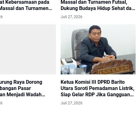
at Kebersamaan pada
Massal dan Turnamen Futsal,
assal dan Turnamen
Dukung Budaya Hidup Sehat dan
upati Cup di Tiara Batara
Sportivitas di Barito Utara
26
Juli 27, 2026
rung Raya Dorong
Ketua Komisi III DPRD Barito
bangan Pasar
Utara Soroti Pemadaman Listrik,
an Menjadi Wadah
Siap Gelar RDP Jika Gangguan
 Berkelanjutan
Terus Berlanjut.
26
Juli 27, 2026