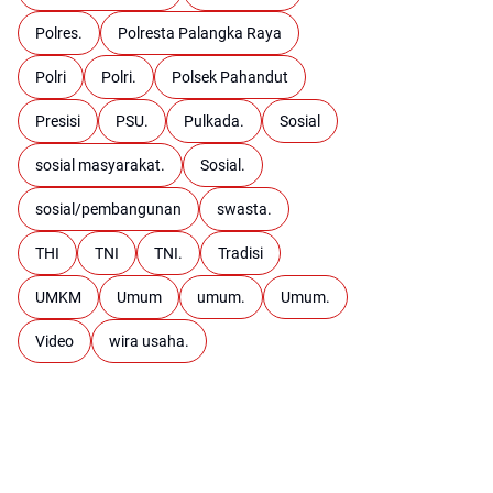
Polres.
Polresta Palangka Raya
Polri
Polri.
Polsek Pahandut
Presisi
PSU.
Pulkada.
Sosial
sosial masyarakat.
Sosial.
sosial/pembangunan
swasta.
THI
TNI
TNI.
Tradisi
UMKM
Umum
umum.
Umum.
Video
wira usaha.