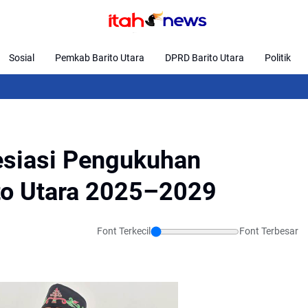
Sosial
Pemkab Barito Utara
DPRD Barito Utara
Politik
Kaji
esiasi Pengukuhan
to Utara 2025–2029
Font Terkecil
Font Terbesar