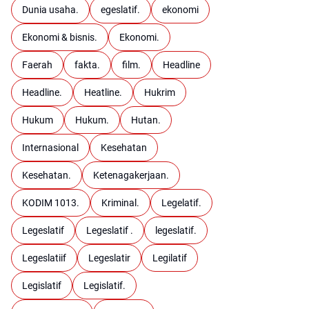
Dunia usaha.
egeslatif.
ekonomi
Ekonomi & bisnis.
Ekonomi.
Faerah
fakta.
film.
Headline
Headline.
Heatline.
Hukrim
Hukum
Hukum.
Hutan.
Internasional
Kesehatan
Kesehatan.
Ketenagakerjaan.
KODIM 1013.
Kriminal.
Legelatif.
Legeslatif
Legeslatif .
legeslatif.
Legeslatiif
Legeslatir
Legilatif
Legislatif
Legislatif.