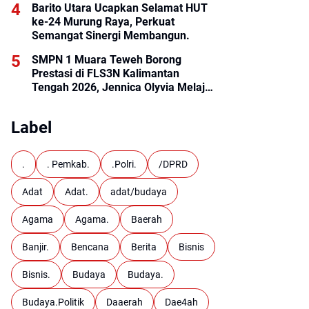
Barito Utara Ucapkan Selamat HUT
ke-24 Murung Raya, Perkuat
Semangat Sinergi Membangun.
SMPN 1 Muara Teweh Borong
Prestasi di FLS3N Kalimantan
Tengah 2026, Jennica Olyvia Melaju
ke Final Nasional
Label
.
. Pemkab.
.Polri.
/DPRD
Adat
Adat.
adat/budaya
Agama
Agama.
Baerah
Banjir.
Bencana
Berita
Bisnis
Bisnis.
Budaya
Budaya.
Budaya.Politik
Daaerah
Dae4ah