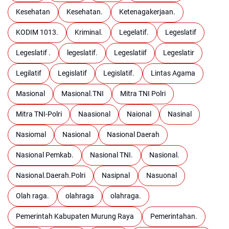
Kesehatan
Kesehatan.
Ketenagakerjaan.
KODIM 1013.
Kriminal.
Legelatif.
Legeslatif
Legeslatif .
legeslatif.
Legeslatiif
Legeslatir
Legilatif
Legislatif
Legislatif.
Lintas Agama
Masional
Masional.TNI
Mitra TNI Polri
Mitra TNI-Polri
Naasional
Naional
Nasinal
Nasiomal
Nasional
Nasional Daerah
Nasional Pemkab.
Nasional TNI.
Nasional.
Nasional.Daerah.Polri
Nasipnal
Nasuonal
Olah raga.
olahraga
olahraga.
Pemerintah Kabupaten Murung Raya
Pemerintahan.