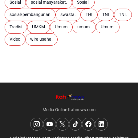
Sosial
sosial masyarakat.
Sosial.
sosial/pembangunan
swasta.
THI
TNI
TNI.
Tradisi
UMKM
Umum
umum.
Umum.
Video
wira usaha.
Media Online Itahnews.com