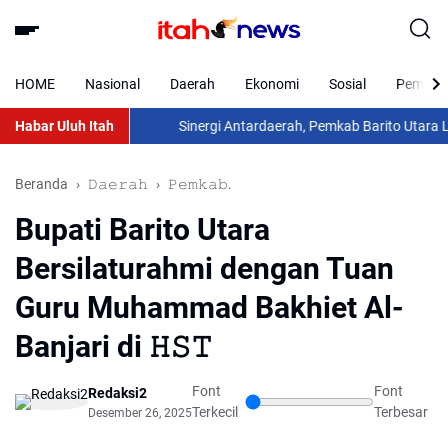
HOME
Nasional
Daerah
Ekonomi
Sosial
Pemkab 
Habar Uluh Itah
Sinergi Antardaerah, Pemkab Barito Utara Laksana
Beranda
𝙳𝚊𝚎𝚛𝚊𝚑
𝙿𝚎𝚖𝚔𝚊𝚋.
Bupati Barito Utara
Bersilaturahmi dengan Tuan
Guru Muhammad Bakhiet Al-
Banjari di 𝙷𝚂𝚃
Font
Font
Redaksi2
Terkecil
Terbesar
Desember 26, 2025