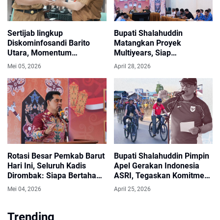
Sertijab lingkup
Bupati Shalahuddin
Diskominfosandi Barito
Matangkan Proyek
Utara, Momentum
Multiyears, Siap
Peningkatan Kinerja,
Dipaparkan ke DPRD Barito
Mei 05, 2026
April 28, 2026
Solidaritas, Dan Kontribusi
Utara
Nyata Membangun Daerah
Melalui Pelayanan Publik.
Rotasi Besar Pemkab Barut
Bupati Shalahuddin Pimpin
Hari Ini, Seluruh Kadis
Apel Gerakan Indonesia
Dirombak: Siapa Bertahan
ASRI, Tegaskan Komitmen
di Kursinya?
Kebersihan Lingkungan
Mei 04, 2026
April 25, 2026
Trending