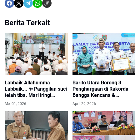
Berita Terkait
Labbaik Allahumma
Barito Utara Borong 3
Labbaik... ✨ Panggilan suci
Penghargaan di Rakorda
telah tiba. Mari iringi
Bangga Kencana &
keberangkatan tamu-tamu
Penurunan Stunting
Mei 01, 2026
April 29, 2026
Allah dari Barito Utara
Kalteng 2026