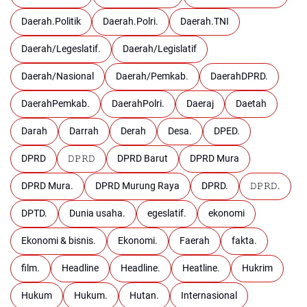
Daerah.Politik
Daerah.Polri.
Daerah.TNI
Daerah/Legeslatif.
Daerah/Legislatif
Daerah/Nasional
Daerah/Pemkab.
DaerahDPRD.
DaerahPemkab.
DaerahPolri.
Daeraj
Daetah
Darah
Darrah
Derah
Desa.
DPED.
DPRD
𝙳𝙿𝚁𝙳
DPRD Barut
DPRD Mura
DPRD Mura.
DPRD Murung Raya
DPRD.
𝙳𝙿𝚁𝙳.
DPTD.
Dunia usaha.
egeslatif.
ekonomi
Ekonomi & bisnis.
Ekonomi.
Faerah
fakta.
film.
Headline
Headline.
Heatline.
Hukrim
Hukum
Hukum.
Hutan.
Internasional