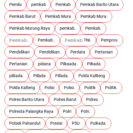
Pemilu
pemkab
Pemkab
Pemkab Barito Utara
Pemkab Barut
Pemkab Mura
Pemkab Mura.
Pemkab Murung Raya
pemkab.
Pemkab.
𝙿𝚎𝚖𝚔𝚊𝚋.
Pemkab..
𝙿𝚎𝚖𝚔𝚊𝚋.TNI.
Pemprov.
Pendidikan
Pendidikan.
Perdata
Pertanian
Pertanian.
pidana
Pilkaada.
Pilkada
pilkada.
Pillada
Pillada.
Polda Kallteng
Polda Kalteng
Polisi
Polisi.
Politik
Politik.
Polres Barito Utara
Polres Barut
Polres.
Polresta Palangka Raya
Polri
Polri.
Polsek Pahandut
Presisi
PSU.
Pulkada.