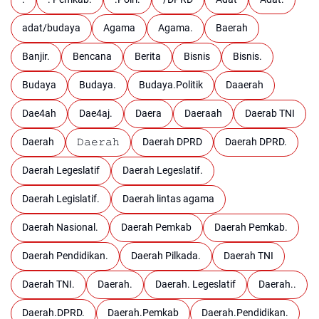
adat/budaya
Agama
Agama.
Baerah
Banjir.
Bencana
Berita
Bisnis
Bisnis.
Budaya
Budaya.
Budaya.Politik
Daaerah
Dae4ah
Dae4aj.
Daera
Daeraah
Daerab TNI
Daerah
𝙳𝚊𝚎𝚛𝚊𝚑
Daerah DPRD
Daerah DPRD.
Daerah Legeslatif
Daerah Legeslatif.
Daerah Legislatif.
Daerah lintas agama
Daerah Nasional.
Daerah Pemkab
Daerah Pemkab.
Daerah Pendidikan.
Daerah Pilkada.
Daerah TNI
Daerah TNI.
Daerah.
Daerah. Legeslatif
Daerah..
Daerah.DPRD.
Daerah.Pemkab
Daerah.Pendidikan.