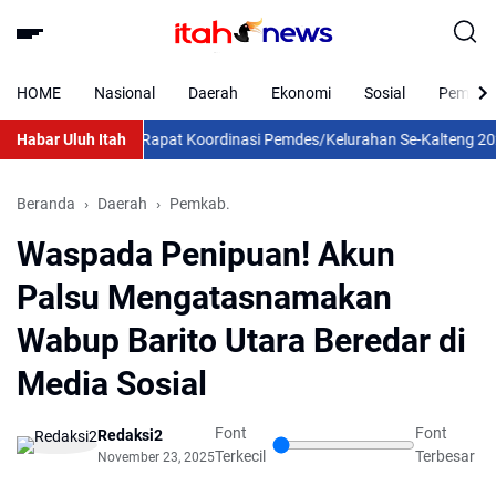
HOME
Nasional
Daerah
Ekonomi
Sosial
Pemkab 
Habar Uluh Itah
Rapat Koordinasi Pemdes/Kelurahan Se-Kalteng 2026: Gub
Beranda
Daerah
Pemkab.
Waspada Penipuan! Akun
Palsu Mengatasnamakan
Wabup Barito Utara Beredar di
Media Sosial
Font
Font
Redaksi2
Terkecil
Terbesar
November 23, 2025