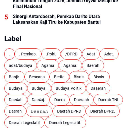
Kalimantan Tengah 2026, Jennica Olyvia Melaju ke
Final Nasional
Sinergi Antardaerah, Pemkab Barito Utara
Laksanakan Kaji Tiru ke Kabupaten Bantul
Label
.
. Pemkab.
.Polri.
/DPRD
Adat
Adat.
adat/budaya
Agama
Agama.
Baerah
Banjir.
Bencana
Berita
Bisnis
Bisnis.
Budaya
Budaya.
Budaya.Politik
Daaerah
Dae4ah
Dae4aj.
Daera
Daeraah
Daerab TNI
Daerah
𝙳𝚊𝚎𝚛𝚊𝚑
Daerah DPRD
Daerah DPRD.
Daerah Legeslatif
Daerah Legeslatif.