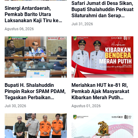
Safari Jumat di Desa Sikan,
Sinergi Antardaerah,
Bupati Shalahuddin Perkuat
Pemkab Barito Utara
Silaturahmi dan Serap
Laksanakan Kaji Tiru ke
Aspirasi Masyarakat
Juli 31, 2026
Kabupaten Bantul
Agustus 06, 2026
Bupati H. Shalahuddin
Meriahkan HUT ke-81 RI,
Pimpin Rakor SPAM PDAM,
Pemkab Ajak Masyarakat
Tegaskan Perbaikan
Kibarkan Merah Putih
Jaringan Rusak dan
Sepanjang Agustus
Juli 30, 2026
Agustus 01, 2026
Penambahan Kapasitas Air
50 Liter per Detik