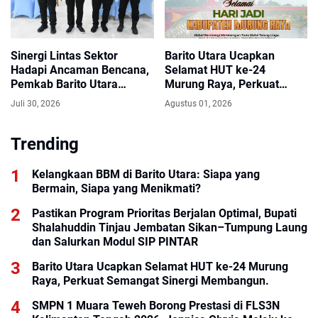
Sinergi Lintas Sektor
Barito Utara Ucapkan
Hadapi Ancaman Bencana,
Selamat HUT ke-24
Pemkab Barito Utara
Murung Raya, Perkuat
Perkuat Mitigasi Karhutla
Semangat Sinergi
Juli 30, 2026
Agustus 01, 2026
dan Hidrometeorologi
Membangun.
Trending
Kelangkaan BBM di Barito Utara: Siapa yang
Bermain, Siapa yang Menikmati?
Pastikan Program Prioritas Berjalan Optimal, Bupati
Shalahuddin Tinjau Jembatan Sikan–Tumpung Laung
dan Salurkan Modul SIP PINTAR
Barito Utara Ucapkan Selamat HUT ke-24 Murung
Raya, Perkuat Semangat Sinergi Membangun.
SMPN 1 Muara Teweh Borong Prestasi di FLS3N