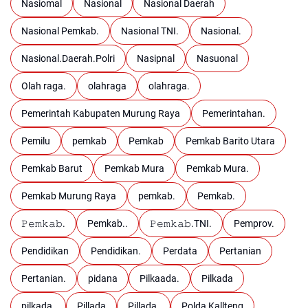
Nasiomal
Nasional
Nasional Daerah
Nasional Pemkab.
Nasional TNI.
Nasional.
Nasional.Daerah.Polri
Nasipnal
Nasuonal
Olah raga.
olahraga
olahraga.
Pemerintah Kabupaten Murung Raya
Pemerintahan.
Pemilu
pemkab
Pemkab
Pemkab Barito Utara
Pemkab Barut
Pemkab Mura
Pemkab Mura.
Pemkab Murung Raya
pemkab.
Pemkab.
𝙿𝚎𝚖𝚔𝚊𝚋.
Pemkab..
𝙿𝚎𝚖𝚔𝚊𝚋.TNI.
Pemprov.
Pendidikan
Pendidikan.
Perdata
Pertanian
Pertanian.
pidana
Pilkaada.
Pilkada
pilkada.
Pillada
Pillada.
Polda Kallteng