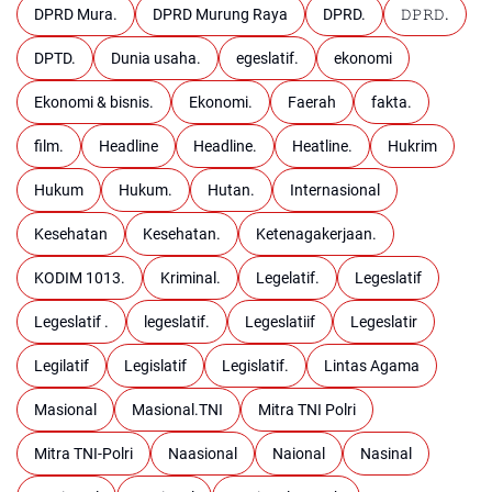
DPRD Mura.
DPRD Murung Raya
DPRD.
𝙳𝙿𝚁𝙳.
DPTD.
Dunia usaha.
egeslatif.
ekonomi
Ekonomi & bisnis.
Ekonomi.
Faerah
fakta.
film.
Headline
Headline.
Heatline.
Hukrim
Hukum
Hukum.
Hutan.
Internasional
Kesehatan
Kesehatan.
Ketenagakerjaan.
KODIM 1013.
Kriminal.
Legelatif.
Legeslatif
Legeslatif .
legeslatif.
Legeslatiif
Legeslatir
Legilatif
Legislatif
Legislatif.
Lintas Agama
Masional
Masional.TNI
Mitra TNI Polri
Mitra TNI-Polri
Naasional
Naional
Nasinal