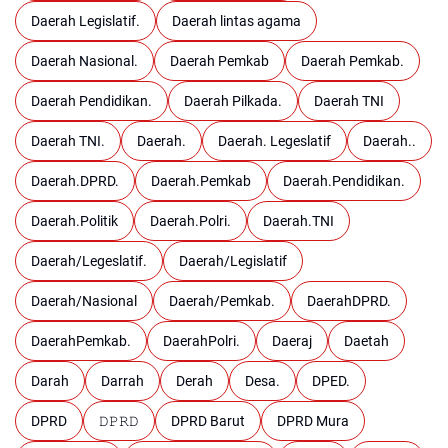
Daerah Legislatif.
Daerah lintas agama
Daerah Nasional.
Daerah Pemkab
Daerah Pemkab.
Daerah Pendidikan.
Daerah Pilkada.
Daerah TNI
Daerah TNI.
Daerah.
Daerah. Legeslatif
Daerah..
Daerah.DPRD.
Daerah.Pemkab
Daerah.Pendidikan.
Daerah.Politik
Daerah.Polri.
Daerah.TNI
Daerah/Legeslatif.
Daerah/Legislatif
Daerah/Nasional
Daerah/Pemkab.
DaerahDPRD.
DaerahPemkab.
DaerahPolri.
Daeraj
Daetah
Darah
Darrah
Derah
Desa.
DPED.
DPRD
𝙳𝙿𝚁𝙳
DPRD Barut
DPRD Mura