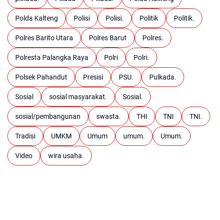
Polda Kalteng
Polisi
Polisi.
Politik
Politik.
Polres Barito Utara
Polres Barut
Polres.
Polresta Palangka Raya
Polri
Polri.
Polsek Pahandut
Presisi
PSU.
Pulkada.
Sosial
sosial masyarakat.
Sosial.
sosial/pembangunan
swasta.
THI
TNI
TNI.
Tradisi
UMKM
Umum
umum.
Umum.
Video
wira usaha.