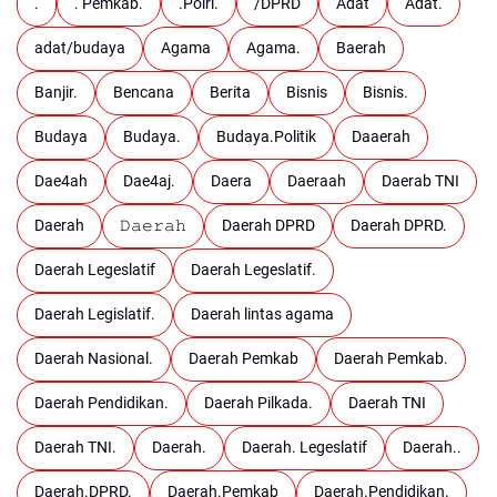
.
. Pemkab.
.Polri.
/DPRD
Adat
Adat.
adat/budaya
Agama
Agama.
Baerah
Banjir.
Bencana
Berita
Bisnis
Bisnis.
Budaya
Budaya.
Budaya.Politik
Daaerah
Dae4ah
Dae4aj.
Daera
Daeraah
Daerab TNI
Daerah
𝙳𝚊𝚎𝚛𝚊𝚑
Daerah DPRD
Daerah DPRD.
Daerah Legeslatif
Daerah Legeslatif.
Daerah Legislatif.
Daerah lintas agama
Daerah Nasional.
Daerah Pemkab
Daerah Pemkab.
Daerah Pendidikan.
Daerah Pilkada.
Daerah TNI
Daerah TNI.
Daerah.
Daerah. Legeslatif
Daerah..
Daerah.DPRD.
Daerah.Pemkab
Daerah.Pendidikan.