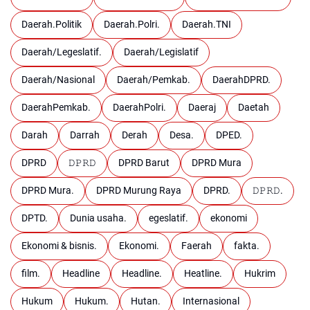
Daerah.Politik
Daerah.Polri.
Daerah.TNI
Daerah/Legeslatif.
Daerah/Legislatif
Daerah/Nasional
Daerah/Pemkab.
DaerahDPRD.
DaerahPemkab.
DaerahPolri.
Daeraj
Daetah
Darah
Darrah
Derah
Desa.
DPED.
DPRD
𝙳𝙿𝚁𝙳
DPRD Barut
DPRD Mura
DPRD Mura.
DPRD Murung Raya
DPRD.
𝙳𝙿𝚁𝙳.
DPTD.
Dunia usaha.
egeslatif.
ekonomi
Ekonomi & bisnis.
Ekonomi.
Faerah
fakta.
film.
Headline
Headline.
Heatline.
Hukrim
Hukum
Hukum.
Hutan.
Internasional