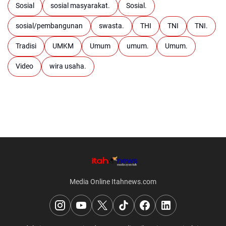
Sosial
sosial masyarakat.
Sosial.
sosial/pembangunan
swasta.
THI
TNI
TNI.
Tradisi
UMKM
Umum
umum.
Umum.
Video
wira usaha.
Media Online Itahnews.com