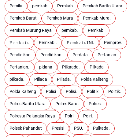
Pemilu
pemkab
Pemkab
Pemkab Barito Utara
Pemkab Barut
Pemkab Mura
Pemkab Mura.
Pemkab Murung Raya
pemkab.
Pemkab.
𝙿𝚎𝚖𝚔𝚊𝚋.
Pemkab..
𝙿𝚎𝚖𝚔𝚊𝚋.TNI.
Pemprov.
Pendidikan
Pendidikan.
Perdata
Pertanian
Pertanian.
pidana
Pilkaada.
Pilkada
pilkada.
Pillada
Pillada.
Polda Kallteng
Polda Kalteng
Polisi
Polisi.
Politik
Politik.
Polres Barito Utara
Polres Barut
Polres.
Polresta Palangka Raya
Polri
Polri.
Polsek Pahandut
Presisi
PSU.
Pulkada.