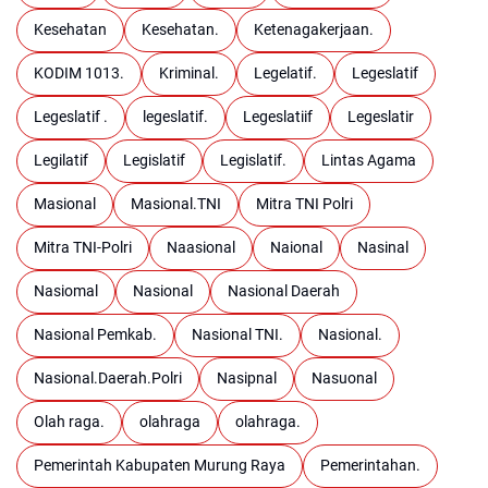
Kesehatan
Kesehatan.
Ketenagakerjaan.
KODIM 1013.
Kriminal.
Legelatif.
Legeslatif
Legeslatif .
legeslatif.
Legeslatiif
Legeslatir
Legilatif
Legislatif
Legislatif.
Lintas Agama
Masional
Masional.TNI
Mitra TNI Polri
Mitra TNI-Polri
Naasional
Naional
Nasinal
Nasiomal
Nasional
Nasional Daerah
Nasional Pemkab.
Nasional TNI.
Nasional.
Nasional.Daerah.Polri
Nasipnal
Nasuonal
Olah raga.
olahraga
olahraga.
Pemerintah Kabupaten Murung Raya
Pemerintahan.