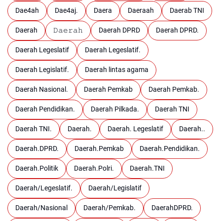
Dae4ah
Dae4aj.
Daera
Daeraah
Daerab TNI
Daerah
𝙳𝚊𝚎𝚛𝚊𝚑
Daerah DPRD
Daerah DPRD.
Daerah Legeslatif
Daerah Legeslatif.
Daerah Legislatif.
Daerah lintas agama
Daerah Nasional.
Daerah Pemkab
Daerah Pemkab.
Daerah Pendidikan.
Daerah Pilkada.
Daerah TNI
Daerah TNI.
Daerah.
Daerah. Legeslatif
Daerah..
Daerah.DPRD.
Daerah.Pemkab
Daerah.Pendidikan.
Daerah.Politik
Daerah.Polri.
Daerah.TNI
Daerah/Legeslatif.
Daerah/Legislatif
Daerah/Nasional
Daerah/Pemkab.
DaerahDPRD.