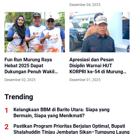
Edukasi Reproduksi dan
Desember 04, 2025
Perencanaan Masa Depan
Fun Run Murung Raya
Apresiasi dan Pesan
Hebat 2025 Dapat
Disiplin Warnai HUT
Dukungan Penuh Wakil
KORPRI ke-54 di Murung
Ketua DPRD
Raya
Desember 02, 2025
Desember 01, 2025
Trending
Kelangkaan BBM di Barito Utara: Siapa yang
Bermain, Siapa yang Menikmati?
Pastikan Program Prioritas Berjalan Optimal, Bupati
Shalahuddin Tinjau Jembatan Sikan–Tumpung Laung