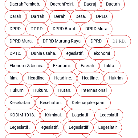
DaerahPemkab.
DaerahPolri.
Daeraj
Daetah
Darah
Darrah
Derah
Desa.
DPED.
DPRD
𝙳𝙿𝚁𝙳
DPRD Barut
DPRD Mura
DPRD Mura.
DPRD Murung Raya
DPRD.
𝙳𝙿𝚁𝙳.
DPTD.
Dunia usaha.
egeslatif.
ekonomi
Ekonomi & bisnis.
Ekonomi.
Faerah
fakta.
film.
Headline
Headline.
Heatline.
Hukrim
Hukum
Hukum.
Hutan.
Internasional
Kesehatan
Kesehatan.
Ketenagakerjaan.
KODIM 1013.
Kriminal.
Legelatif.
Legeslatif
Legeslatif .
legeslatif.
Legeslatiif
Legeslatir