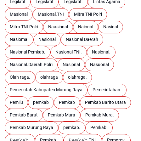
Legilatif
Legislatif
Legislatif.
Lintas Agama
Masional
Masional.TNI
Mitra TNI Polri
Mitra TNI-Polri
Naasional
Naional
Nasinal
Nasiomal
Nasional
Nasional Daerah
Nasional Pemkab.
Nasional TNI.
Nasional.
Nasional.Daerah.Polri
Nasipnal
Nasuonal
Olah raga.
olahraga
olahraga.
Pemerintah Kabupaten Murung Raya
Pemerintahan.
Pemilu
pemkab
Pemkab
Pemkab Barito Utara
Pemkab Barut
Pemkab Mura
Pemkab Mura.
Pemkab Murung Raya
pemkab.
Pemkab.
𝙿𝚎𝚖𝚔𝚊𝚋.
Pemkab..
𝙿𝚎𝚖𝚔𝚊𝚋.TNI.
Pemprov.