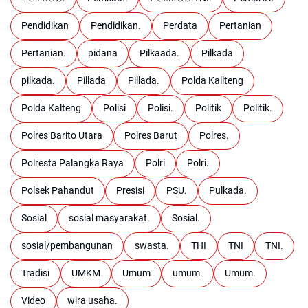
Pendidikan
Pendidikan.
Perdata
Pertanian
Pertanian.
pidana
Pilkaada.
Pilkada
pilkada.
Pillada
Pillada.
Polda Kallteng
Polda Kalteng
Polisi
Polisi.
Politik
Politik.
Polres Barito Utara
Polres Barut
Polres.
Polresta Palangka Raya
Polri
Polri.
Polsek Pahandut
Presisi
PSU.
Pulkada.
Sosial
sosial masyarakat.
Sosial.
sosial/pembangunan
swasta.
THI
TNI
TNI.
Tradisi
UMKM
Umum
umum.
Umum.
Video
wira usaha.