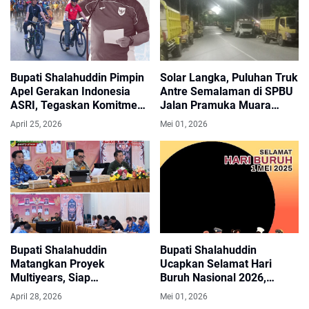
Bupati Shalahuddin Pimpin
Solar Langka, Puluhan Truk
Apel Gerakan Indonesia
Antre Semalaman di SPBU
ASRI, Tegaskan Komitmen
Jalan Pramuka Muara
Kebersihan Lingkungan
Teweh
April 25, 2026
Mei 01, 2026
Bupati Shalahuddin
Bupati Shalahuddin
Matangkan Proyek
Ucapkan Selamat Hari
Multiyears, Siap
Buruh Nasional 2026,
Dipaparkan ke DPRD Barito
Apresiasi Peran Pekerja
April 28, 2026
Mei 01, 2026
Utara
dalam Pembangunan