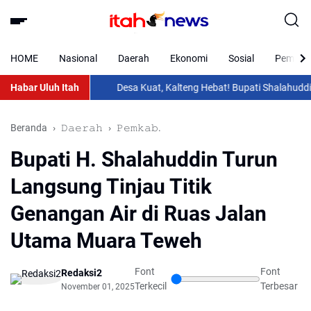
HOME
Nasional
Daerah
Ekonomi
Sosial
Pemkab 
Habar Uluh Itah
Desa Kuat, Kalteng Hebat! Bupati Shalahuddin Had
Beranda
𝙳𝚊𝚎𝚛𝚊𝚑
𝙿𝚎𝚖𝚔𝚊𝚋.
Bupati H. Shalahuddin Turun
Langsung Tinjau Titik
Genangan Air di Ruas Jalan
Utama Muara Teweh
Font
Font
Redaksi2
Terkecil
Terbesar
November 01, 2025