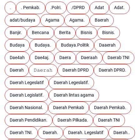
.
. Pemkab.
.Polri.
/DPRD
Adat
Adat.
adat/budaya
Agama
Agama.
Baerah
Banjir.
Bencana
Berita
Bisnis
Bisnis.
Budaya
Budaya.
Budaya.Politik
Daaerah
Dae4ah
Dae4aj.
Daera
Daeraah
Daerab TNI
Daerah
𝙳𝚊𝚎𝚛𝚊𝚑
Daerah DPRD
Daerah DPRD.
Daerah Legeslatif
Daerah Legeslatif.
Daerah Legislatif.
Daerah lintas agama
Daerah Nasional.
Daerah Pemkab
Daerah Pemkab.
Daerah Pendidikan.
Daerah Pilkada.
Daerah TNI
Daerah TNI.
Daerah.
Daerah. Legeslatif
Daerah..