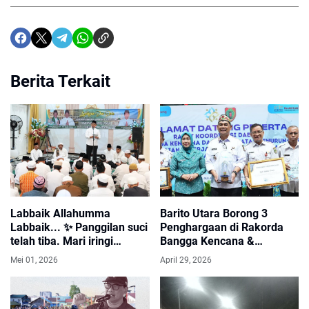
Berita Terkait
Labbaik Allahumma
Barito Utara Borong 3
Labbaik... ✨ Panggilan suci
Penghargaan di Rakorda
telah tiba. Mari iringi
Bangga Kencana &
keberangkatan tamu-tamu
Penurunan Stunting
Mei 01, 2026
April 29, 2026
Allah dari Barito Utara
Kalteng 2026