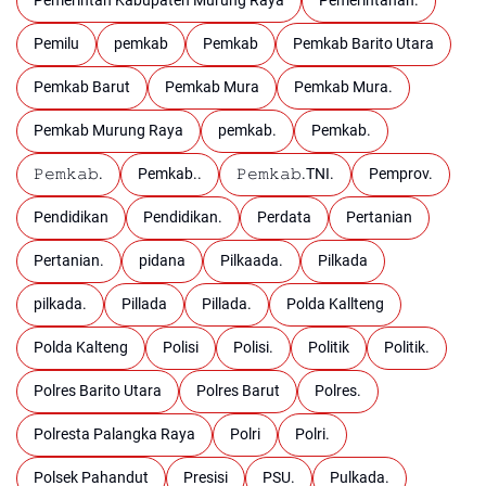
Pemerintah Kabupaten Murung Raya
Pemerintahan.
Pemilu
pemkab
Pemkab
Pemkab Barito Utara
Pemkab Barut
Pemkab Mura
Pemkab Mura.
Pemkab Murung Raya
pemkab.
Pemkab.
𝙿𝚎𝚖𝚔𝚊𝚋.
Pemkab..
𝙿𝚎𝚖𝚔𝚊𝚋.TNI.
Pemprov.
Pendidikan
Pendidikan.
Perdata
Pertanian
Pertanian.
pidana
Pilkaada.
Pilkada
pilkada.
Pillada
Pillada.
Polda Kallteng
Polda Kalteng
Polisi
Polisi.
Politik
Politik.
Polres Barito Utara
Polres Barut
Polres.
Polresta Palangka Raya
Polri
Polri.
Polsek Pahandut
Presisi
PSU.
Pulkada.