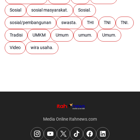
Sosial
sosial masyarakat.
Sosial.
sosial/pembangunan
swasta.
THI
TNI
TNI.
Tradisi
UMKM
Umum
umum.
Umum.
Video
wira usaha.
Media Online Itahnews.com