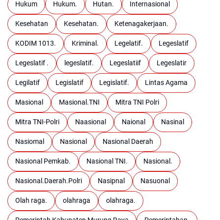
Hukum
Hukum.
Hutan.
Internasional
Kesehatan
Kesehatan.
Ketenagakerjaan.
KODIM 1013.
Kriminal.
Legelatif.
Legeslatif
Legeslatif .
legeslatif.
Legeslatiif
Legeslatir
Legilatif
Legislatif
Legislatif.
Lintas Agama
Masional
Masional.TNI
Mitra TNI Polri
Mitra TNI-Polri
Naasional
Naional
Nasinal
Nasiomal
Nasional
Nasional Daerah
Nasional Pemkab.
Nasional TNI.
Nasional.
Nasional.Daerah.Polri
Nasipnal
Nasuonal
Olah raga.
olahraga
olahraga.