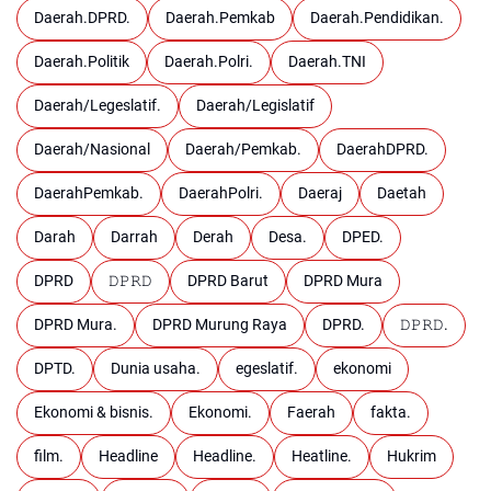
Daerah.DPRD.
Daerah.Pemkab
Daerah.Pendidikan.
Daerah.Politik
Daerah.Polri.
Daerah.TNI
Daerah/Legeslatif.
Daerah/Legislatif
Daerah/Nasional
Daerah/Pemkab.
DaerahDPRD.
DaerahPemkab.
DaerahPolri.
Daeraj
Daetah
Darah
Darrah
Derah
Desa.
DPED.
DPRD
𝙳𝙿𝚁𝙳
DPRD Barut
DPRD Mura
DPRD Mura.
DPRD Murung Raya
DPRD.
𝙳𝙿𝚁𝙳.
DPTD.
Dunia usaha.
egeslatif.
ekonomi
Ekonomi & bisnis.
Ekonomi.
Faerah
fakta.
film.
Headline
Headline.
Heatline.
Hukrim