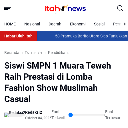
HOME
Nasional
Daerah
Ekonomi
Sosial
Pemkab 
Habar Uluh Itah
58 Pramuka Barito Utara Siap Tunjukkan Tarin
Beranda
𝙳𝚊𝚎𝚛𝚊𝚑
Pendidikan.
Siswi SMPN 1 Muara Teweh
Raih Prestasi di Lomba
Fashion Show Muslimah
Casual
Font
Font
Redaksi2
Terkecil
Terbesar
Oktober 04, 2025