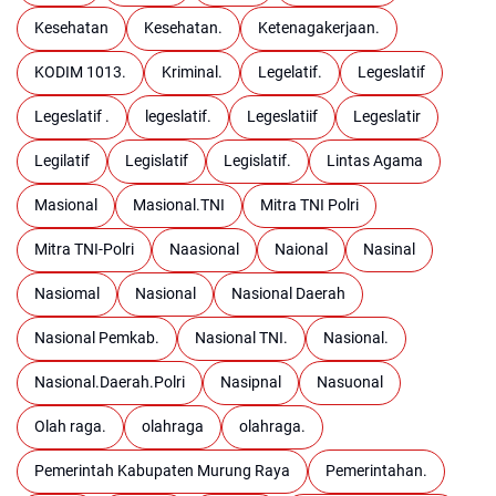
Kesehatan
Kesehatan.
Ketenagakerjaan.
KODIM 1013.
Kriminal.
Legelatif.
Legeslatif
Legeslatif .
legeslatif.
Legeslatiif
Legeslatir
Legilatif
Legislatif
Legislatif.
Lintas Agama
Masional
Masional.TNI
Mitra TNI Polri
Mitra TNI-Polri
Naasional
Naional
Nasinal
Nasiomal
Nasional
Nasional Daerah
Nasional Pemkab.
Nasional TNI.
Nasional.
Nasional.Daerah.Polri
Nasipnal
Nasuonal
Olah raga.
olahraga
olahraga.
Pemerintah Kabupaten Murung Raya
Pemerintahan.