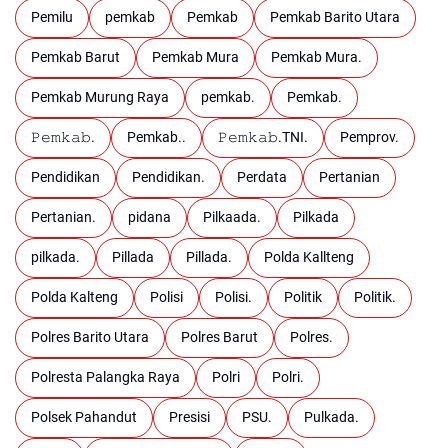
Pemilu
pemkab
Pemkab
Pemkab Barito Utara
Pemkab Barut
Pemkab Mura
Pemkab Mura.
Pemkab Murung Raya
pemkab.
Pemkab.
𝙿𝚎𝚖𝚔𝚊𝚋.
Pemkab..
𝙿𝚎𝚖𝚔𝚊𝚋.TNI.
Pemprov.
Pendidikan
Pendidikan.
Perdata
Pertanian
Pertanian.
pidana
Pilkaada.
Pilkada
pilkada.
Pillada
Pillada.
Polda Kallteng
Polda Kalteng
Polisi
Polisi.
Politik
Politik.
Polres Barito Utara
Polres Barut
Polres.
Polresta Palangka Raya
Polri
Polri.
Polsek Pahandut
Presisi
PSU.
Pulkada.