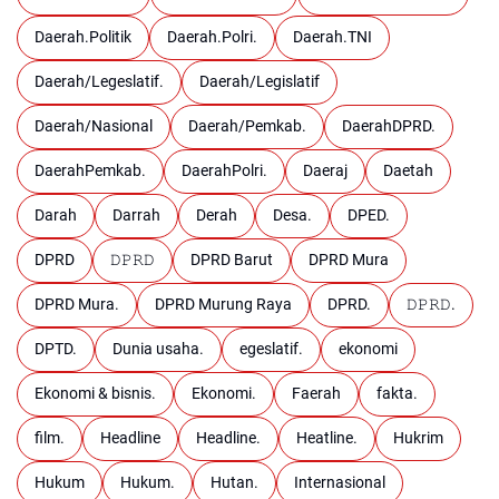
Daerah.Politik
Daerah.Polri.
Daerah.TNI
Daerah/Legeslatif.
Daerah/Legislatif
Daerah/Nasional
Daerah/Pemkab.
DaerahDPRD.
DaerahPemkab.
DaerahPolri.
Daeraj
Daetah
Darah
Darrah
Derah
Desa.
DPED.
DPRD
𝙳𝙿𝚁𝙳
DPRD Barut
DPRD Mura
DPRD Mura.
DPRD Murung Raya
DPRD.
𝙳𝙿𝚁𝙳.
DPTD.
Dunia usaha.
egeslatif.
ekonomi
Ekonomi & bisnis.
Ekonomi.
Faerah
fakta.
film.
Headline
Headline.
Heatline.
Hukrim
Hukum
Hukum.
Hutan.
Internasional