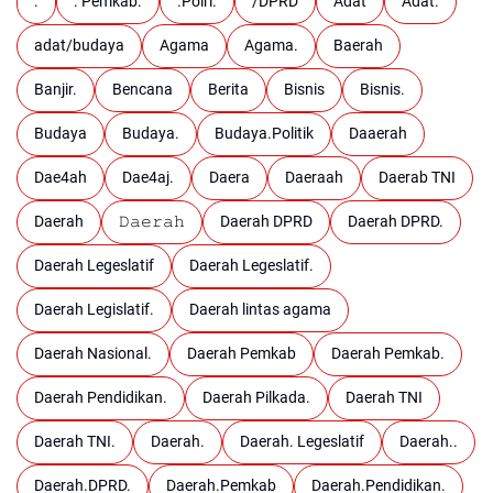
.
. Pemkab.
.Polri.
/DPRD
Adat
Adat.
adat/budaya
Agama
Agama.
Baerah
Banjir.
Bencana
Berita
Bisnis
Bisnis.
Budaya
Budaya.
Budaya.Politik
Daaerah
Dae4ah
Dae4aj.
Daera
Daeraah
Daerab TNI
Daerah
𝙳𝚊𝚎𝚛𝚊𝚑
Daerah DPRD
Daerah DPRD.
Daerah Legeslatif
Daerah Legeslatif.
Daerah Legislatif.
Daerah lintas agama
Daerah Nasional.
Daerah Pemkab
Daerah Pemkab.
Daerah Pendidikan.
Daerah Pilkada.
Daerah TNI
Daerah TNI.
Daerah.
Daerah. Legeslatif
Daerah..
Daerah.DPRD.
Daerah.Pemkab
Daerah.Pendidikan.