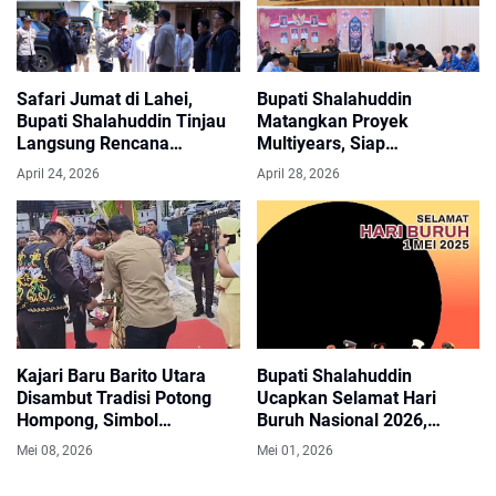
Safari Jumat di Lahei,
Bupati Shalahuddin
Bupati Shalahuddin Tinjau
Matangkan Proyek
Langsung Rencana
Multiyears, Siap
Pembangunan
Dipaparkan ke DPRD Barito
April 24, 2026
April 28, 2026
Infrastruktur.
Utara
Kajari Baru Barito Utara
Bupati Shalahuddin
Disambut Tradisi Potong
Ucapkan Selamat Hari
Hompong, Simbol
Buruh Nasional 2026,
Kehormatan dan Harapan
Apresiasi Peran Pekerja
Mei 08, 2026
Mei 01, 2026
Baru.
dalam Pembangunan
Daerah