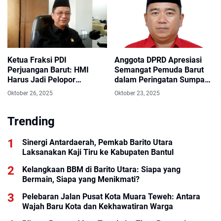
Ketua Fraksi PDI
Anggota DPRD Apresiasi
Perjuangan Barut: HMI
Semangat Pemuda Barut
Harus Jadi Pelopor
dalam Peringatan Sumpah
Gerakan Intelektual dan
Pemuda dan IBAB di
Oktober 26, 2025
Oktober 23, 2025
Sosial di Daerah
Sukamara
Trending
Sinergi Antardaerah, Pemkab Barito Utara
Laksanakan Kaji Tiru ke Kabupaten Bantul
Kelangkaan BBM di Barito Utara: Siapa yang
Bermain, Siapa yang Menikmati?
Pelebaran Jalan Pusat Kota Muara Teweh: Antara
Wajah Baru Kota dan Kekhawatiran Warga