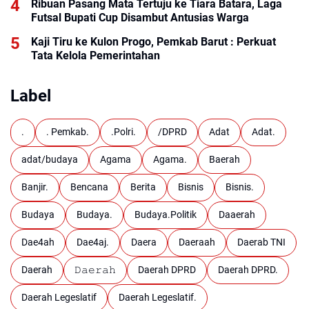
Ribuan Pasang Mata Tertuju ke Tiara Batara, Laga
Futsal Bupati Cup Disambut Antusias Warga
Kaji Tiru ke Kulon Progo, Pemkab Barut : Perkuat
Tata Kelola Pemerintahan
Label
.
. Pemkab.
.Polri.
/DPRD
Adat
Adat.
adat/budaya
Agama
Agama.
Baerah
Banjir.
Bencana
Berita
Bisnis
Bisnis.
Budaya
Budaya.
Budaya.Politik
Daaerah
Dae4ah
Dae4aj.
Daera
Daeraah
Daerab TNI
Daerah
𝙳𝚊𝚎𝚛𝚊𝚑
Daerah DPRD
Daerah DPRD.
Daerah Legeslatif
Daerah Legeslatif.