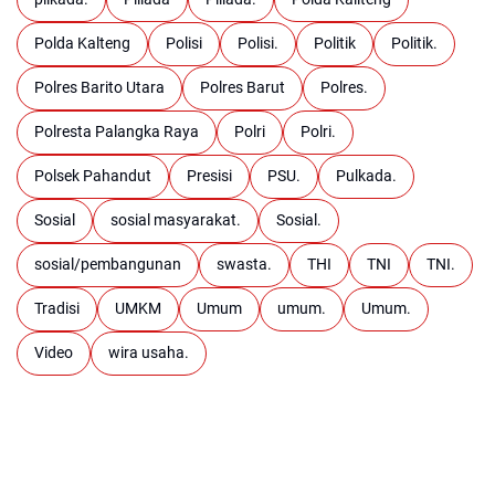
Polda Kalteng
Polisi
Polisi.
Politik
Politik.
Polres Barito Utara
Polres Barut
Polres.
Polresta Palangka Raya
Polri
Polri.
Polsek Pahandut
Presisi
PSU.
Pulkada.
Sosial
sosial masyarakat.
Sosial.
sosial/pembangunan
swasta.
THI
TNI
TNI.
Tradisi
UMKM
Umum
umum.
Umum.
Video
wira usaha.