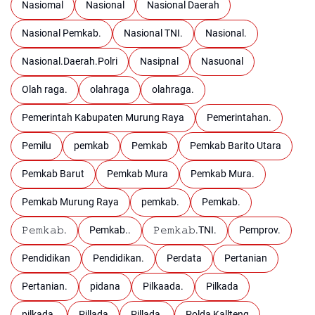
Nasiomal
Nasional
Nasional Daerah
Nasional Pemkab.
Nasional TNI.
Nasional.
Nasional.Daerah.Polri
Nasipnal
Nasuonal
Olah raga.
olahraga
olahraga.
Pemerintah Kabupaten Murung Raya
Pemerintahan.
Pemilu
pemkab
Pemkab
Pemkab Barito Utara
Pemkab Barut
Pemkab Mura
Pemkab Mura.
Pemkab Murung Raya
pemkab.
Pemkab.
𝙿𝚎𝚖𝚔𝚊𝚋.
Pemkab..
𝙿𝚎𝚖𝚔𝚊𝚋.TNI.
Pemprov.
Pendidikan
Pendidikan.
Perdata
Pertanian
Pertanian.
pidana
Pilkaada.
Pilkada
pilkada.
Pillada
Pillada.
Polda Kallteng