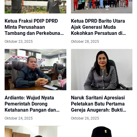
Ketua Fraksi PDIP DPRD
Ketua DPRD Barito Utara
Minta Perusahaan
Ajak Generasi Muda
Tambang dan Perkebunan
Kokohkan Persatuan di
Sinkronkan Program CSR
Momen Sumpah Pemuda
Oktober 23, 2025
Oktober 28, 2025
dengan Pemda
ke-97
Ardianto: Wujud Nyata
Naruk Saritani Apresiasi
Pemerintah Dorong
Peletakan Batu Pertama
Ketahanan Pangan dan
Gereja Anugerah: Bukti
Ekonomi Lokal
Nyata Toleransi dan
Oktober 24, 2025
Oktober 26, 2025
Persaudaraan di Barut