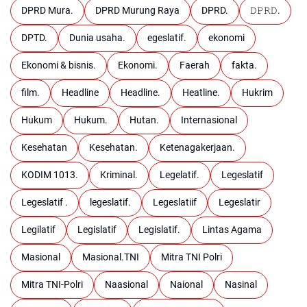
DPRD Mura.
DPRD Murung Raya
DPRD.
𝙳𝙿𝚁𝙳.
DPTD.
Dunia usaha.
egeslatif.
ekonomi
Ekonomi & bisnis.
Ekonomi.
Faerah
fakta.
film.
Headline
Headline.
Heatline.
Hukrim
Hukum
Hukum.
Hutan.
Internasional
Kesehatan
Kesehatan.
Ketenagakerjaan.
KODIM 1013.
Kriminal.
Legelatif.
Legeslatif
Legeslatif .
legeslatif.
Legeslatiif
Legeslatir
Legilatif
Legislatif
Legislatif.
Lintas Agama
Masional
Masional.TNI
Mitra TNI Polri
Mitra TNI-Polri
Naasional
Naional
Nasinal