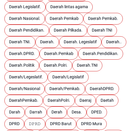
Daerah Legislatif.
Daerah lintas agama
Daerah Nasional.
Daerah Pemkab
Daerah Pemkab.
Daerah Pendidikan.
Daerah Pilkada.
Daerah TNI
Daerah TNI.
Daerah.
Daerah. Legeslatif
Daerah..
Daerah.DPRD.
Daerah.Pemkab
Daerah.Pendidikan.
Daerah.Politik
Daerah.Polri.
Daerah.TNI
Daerah/Legeslatif.
Daerah/Legislatif
Daerah/Nasional
Daerah/Pemkab.
DaerahDPRD.
DaerahPemkab.
DaerahPolri.
Daeraj
Daetah
Darah
Darrah
Derah
Desa.
DPED.
DPRD
𝙳𝙿𝚁𝙳
DPRD Barut
DPRD Mura