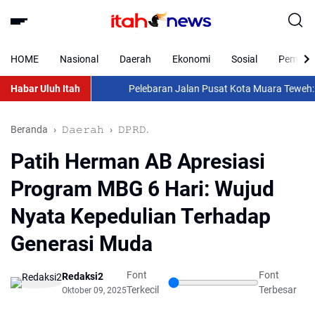
HOME
Nasional
Daerah
Ekonomi
Sosial
Pemkab 
Habar Uluh Itah
Pelebaran Jalan Pusat Kota Muara Teweh: Anta
Beranda
𝙳𝚊𝚎𝚛𝚊𝚑
𝙳𝙿𝚁𝙳.
Patih Herman AB Apresiasi
Program MBG 6 Hari: Wujud
Nyata Kepedulian Terhadap
Generasi Muda
Font
Font
Redaksi2
Terkecil
Terbesar
Oktober 09, 2025