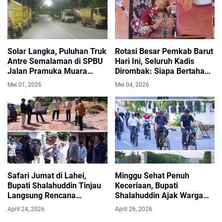
Solar Langka, Puluhan Truk
Rotasi Besar Pemkab Barut
Antre Semalaman di SPBU
Hari Ini, Seluruh Kadis
Jalan Pramuka Muara
Dirombak: Siapa Bertahan
Teweh
di Kursinya?
Mei 01, 2026
Mei 04, 2026
Safari Jumat di Lahei,
Minggu Sehat Penuh
Bupati Shalahuddin Tinjau
Keceriaan, Bupati
Langsung Rencana
Shalahuddin Ajak Warga
Pembangunan
Gowes dan Senam
April 24, 2026
April 26, 2026
Infrastruktur.
Bersama