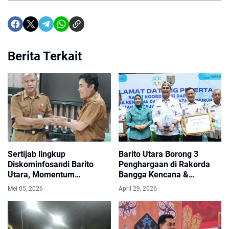
Berita Terkait
Sertijab lingkup
Barito Utara Borong 3
Diskominfosandi Barito
Penghargaan di Rakorda
Utara, Momentum
Bangga Kencana &
Peningkatan Kinerja,
Penurunan Stunting
Mei 05, 2026
April 29, 2026
Solidaritas, Dan Kontribusi
Kalteng 2026
Nyata Membangun Daerah
Melalui Pelayanan Publik.