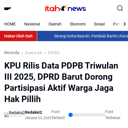
HOME
Nasional
Daerah
Ekonomi
Sosial
Pemkab 
Habar Uluh Itah
Sinergi Antardaerah, Pemkab Barito Utara Laksa
Beranda
𝙳𝚊𝚎𝚛𝚊𝚑
𝙳𝙿𝚁𝙳.
KPU Rilis Data PDPB Triwulan
III 2025, DPRD Barut Dorong
Partisipasi Aktif Warga Jaga
Hak Pillih
Font
Font
Redaksi2
Terkecil
Terbesar
Oktober 03, 2025