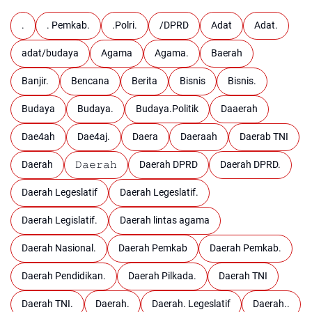
.
. Pemkab.
.Polri.
/DPRD
Adat
Adat.
adat/budaya
Agama
Agama.
Baerah
Banjir.
Bencana
Berita
Bisnis
Bisnis.
Budaya
Budaya.
Budaya.Politik
Daaerah
Dae4ah
Dae4aj.
Daera
Daeraah
Daerab TNI
Daerah
𝙳𝚊𝚎𝚛𝚊𝚑
Daerah DPRD
Daerah DPRD.
Daerah Legeslatif
Daerah Legeslatif.
Daerah Legislatif.
Daerah lintas agama
Daerah Nasional.
Daerah Pemkab
Daerah Pemkab.
Daerah Pendidikan.
Daerah Pilkada.
Daerah TNI
Daerah TNI.
Daerah.
Daerah. Legeslatif
Daerah..