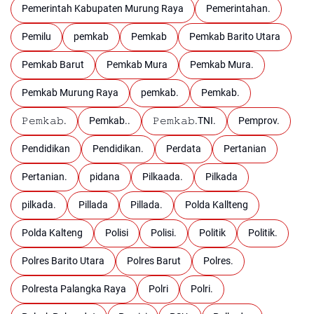
Pemerintah Kabupaten Murung Raya
Pemerintahan.
Pemilu
pemkab
Pemkab
Pemkab Barito Utara
Pemkab Barut
Pemkab Mura
Pemkab Mura.
Pemkab Murung Raya
pemkab.
Pemkab.
𝙿𝚎𝚖𝚔𝚊𝚋.
Pemkab..
𝙿𝚎𝚖𝚔𝚊𝚋.TNI.
Pemprov.
Pendidikan
Pendidikan.
Perdata
Pertanian
Pertanian.
pidana
Pilkaada.
Pilkada
pilkada.
Pillada
Pillada.
Polda Kallteng
Polda Kalteng
Polisi
Polisi.
Politik
Politik.
Polres Barito Utara
Polres Barut
Polres.
Polresta Palangka Raya
Polri
Polri.