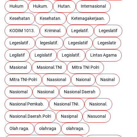
Hukum
Hukum.
Hutan.
Internasional
Kesehatan
Kesehatan.
Ketenagakerjaan.
KODIM 1013.
Kriminal.
Legelatif.
Legeslatif
Legeslatif .
legeslatif.
Legeslatiif
Legeslatir
Legilatif
Legislatif
Legislatif.
Lintas Agama
Masional
Masional.TNI
Mitra TNI Polri
Mitra TNI-Polri
Naasional
Naional
Nasinal
Nasiomal
Nasional
Nasional Daerah
Nasional Pemkab.
Nasional TNI.
Nasional.
Nasional.Daerah.Polri
Nasipnal
Nasuonal
Olah raga.
olahraga
olahraga.