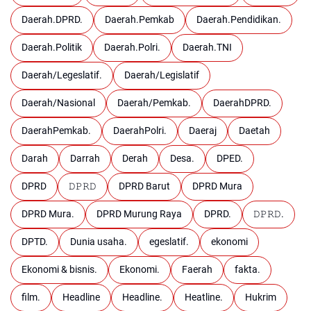
Daerah.DPRD.
Daerah.Pemkab
Daerah.Pendidikan.
Daerah.Politik
Daerah.Polri.
Daerah.TNI
Daerah/Legeslatif.
Daerah/Legislatif
Daerah/Nasional
Daerah/Pemkab.
DaerahDPRD.
DaerahPemkab.
DaerahPolri.
Daeraj
Daetah
Darah
Darrah
Derah
Desa.
DPED.
DPRD
𝙳𝙿𝚁𝙳
DPRD Barut
DPRD Mura
DPRD Mura.
DPRD Murung Raya
DPRD.
𝙳𝙿𝚁𝙳.
DPTD.
Dunia usaha.
egeslatif.
ekonomi
Ekonomi & bisnis.
Ekonomi.
Faerah
fakta.
film.
Headline
Headline.
Heatline.
Hukrim