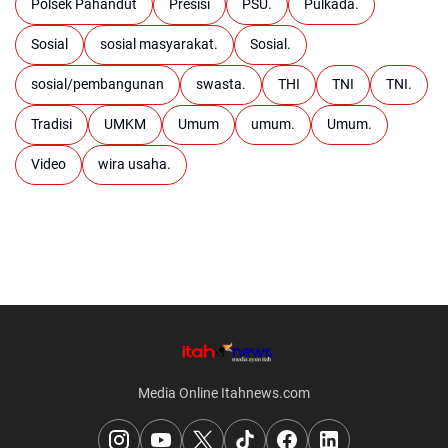
Polsek Pahandut
Presisi
PSU.
Pulkada.
Sosial
sosial masyarakat.
Sosial.
sosial/pembangunan
swasta.
THI
TNI
TNI.
Tradisi
UMKM
Umum
umum.
Umum.
Video
wira usaha.
Media Online Itahnews.com