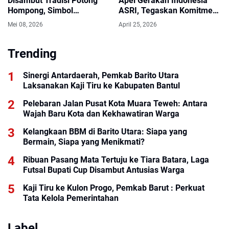
Disambut Tradisi Potong
Apel Gerakan Indonesia
Hompong, Simbol
ASRI, Tegaskan Komitmen
Kehormatan dan Harapan
Kebersihan Lingkungan
Mei 08, 2026
April 25, 2026
Baru.
Trending
Sinergi Antardaerah, Pemkab Barito Utara
Laksanakan Kaji Tiru ke Kabupaten Bantul
Pelebaran Jalan Pusat Kota Muara Teweh: Antara
Wajah Baru Kota dan Kekhawatiran Warga
Kelangkaan BBM di Barito Utara: Siapa yang
Bermain, Siapa yang Menikmati?
Ribuan Pasang Mata Tertuju ke Tiara Batara, Laga
Futsal Bupati Cup Disambut Antusias Warga
Kaji Tiru ke Kulon Progo, Pemkab Barut : Perkuat
Tata Kelola Pemerintahan
Label