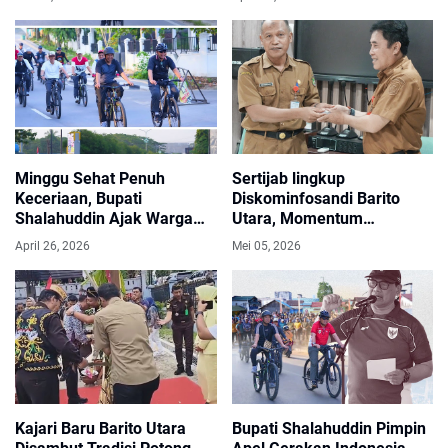
Allah dari Barito Utara
Kalteng 2026
Minggu Sehat Penuh
Sertijab lingkup
Keceriaan, Bupati
Diskominfosandi Barito
Shalahuddin Ajak Warga
Utara, Momentum
Gowes dan Senam
Peningkatan Kinerja,
April 26, 2026
Mei 05, 2026
Bersama
Solidaritas, Dan Kontribusi
Nyata Membangun Daerah
Melalui Pelayanan Publik.
Kajari Baru Barito Utara
Bupati Shalahuddin Pimpin