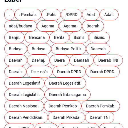
.
. Pemkab.
.Polri.
/DPRD
Adat
Adat.
adat/budaya
Agama
Agama.
Baerah
Banjir.
Bencana
Berita
Bisnis
Bisnis.
Budaya
Budaya.
Budaya.Politik
Daaerah
Dae4ah
Dae4aj.
Daera
Daeraah
Daerab TNI
Daerah
𝙳𝚊𝚎𝚛𝚊𝚑
Daerah DPRD
Daerah DPRD.
Daerah Legeslatif
Daerah Legeslatif.
Daerah Legislatif.
Daerah lintas agama
Daerah Nasional.
Daerah Pemkab
Daerah Pemkab.
Daerah Pendidikan.
Daerah Pilkada.
Daerah TNI