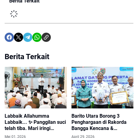
Berita Terkait
Berita Terkait
Labbaik Allahumma
Barito Utara Borong 3
Labbaik... ✨ Panggilan suci
Penghargaan di Rakorda
telah tiba. Mari iringi
Bangga Kencana &
keberangkatan tamu-tamu
Penurunan Stunting
Mei 01, 2026
April 29, 2026