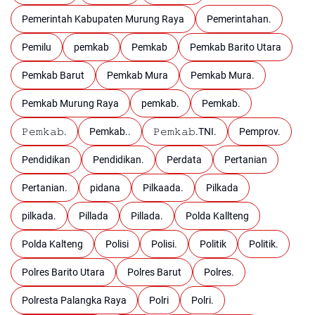
Pemerintah Kabupaten Murung Raya
Pemerintahan.
Pemilu
pemkab
Pemkab
Pemkab Barito Utara
Pemkab Barut
Pemkab Mura
Pemkab Mura.
Pemkab Murung Raya
pemkab.
Pemkab.
𝙿𝚎𝚖𝚔𝚊𝚋.
Pemkab..
𝙿𝚎𝚖𝚔𝚊𝚋.TNI.
Pemprov.
Pendidikan
Pendidikan.
Perdata
Pertanian
Pertanian.
pidana
Pilkaada.
Pilkada
pilkada.
Pillada
Pillada.
Polda Kallteng
Polda Kalteng
Polisi
Polisi.
Politik
Politik.
Polres Barito Utara
Polres Barut
Polres.
Polresta Palangka Raya
Polri
Polri.