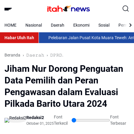
HOME
Nasional
Daerah
Ekonomi
Sosial
Pemkab 
Habar Uluh Itah
Pelebaran Jalan Pusat Kota Muara Teweh: Antara W
Beranda
𝙳𝚊𝚎𝚛𝚊𝚑
𝙳𝙿𝚁𝙳.
Jiham Nur Dorong Penguatan
Data Pemilih dan Peran
Pengawasan dalam Evaluasi
Pilkada Barito Utara 2024
Font
Font
Redaksi2
Terkecil
Terbesar
Oktober 01, 2025