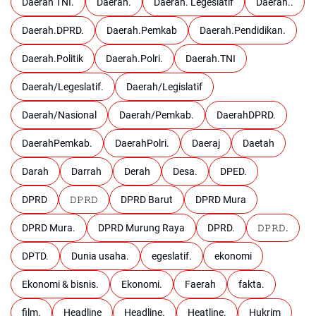
Daerah TNI.
Daerah.
Daerah. Legeslatif
Daerah..
Daerah.DPRD.
Daerah.Pemkab
Daerah.Pendidikan.
Daerah.Politik
Daerah.Polri.
Daerah.TNI
Daerah/Legeslatif.
Daerah/Legislatif
Daerah/Nasional
Daerah/Pemkab.
DaerahDPRD.
DaerahPemkab.
DaerahPolri.
Daeraj
Daetah
Darah
Darrah
Derah
Desa.
DPED.
DPRD
𝙳𝙿𝚁𝙳
DPRD Barut
DPRD Mura
DPRD Mura.
DPRD Murung Raya
DPRD.
𝙳𝙿𝚁𝙳.
DPTD.
Dunia usaha.
egeslatif.
ekonomi
Ekonomi & bisnis.
Ekonomi.
Faerah
fakta.
film.
Headline
Headline.
Heatline.
Hukrim