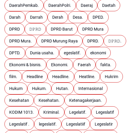
DaerahPemkab.
DaerahPolri.
Daeraj
Daetah
Darah
Darrah
Derah
Desa.
DPED.
DPRD
𝙳𝙿𝚁𝙳
DPRD Barut
DPRD Mura
DPRD Mura.
DPRD Murung Raya
DPRD.
𝙳𝙿𝚁𝙳.
DPTD.
Dunia usaha.
egeslatif.
ekonomi
Ekonomi & bisnis.
Ekonomi.
Faerah
fakta.
film.
Headline
Headline.
Heatline.
Hukrim
Hukum
Hukum.
Hutan.
Internasional
Kesehatan
Kesehatan.
Ketenagakerjaan.
KODIM 1013.
Kriminal.
Legelatif.
Legeslatif
Legeslatif .
legeslatif.
Legeslatiif
Legeslatir