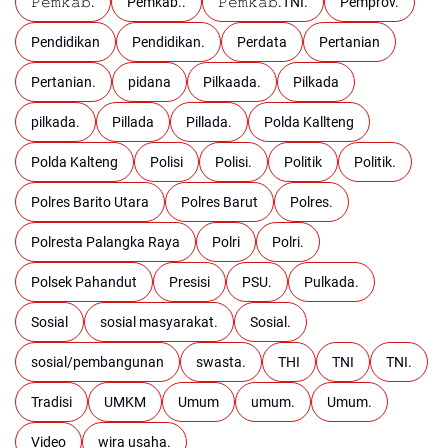
𝙿𝚎𝚖𝚔𝚊𝚋.
Pemkab..
𝙿𝚎𝚖𝚔𝚊𝚋.TNI.
Pemprov.
Pendidikan
Pendidikan.
Perdata
Pertanian
Pertanian.
pidana
Pilkaada.
Pilkada
pilkada.
Pillada
Pillada.
Polda Kallteng
Polda Kalteng
Polisi
Polisi.
Politik
Politik.
Polres Barito Utara
Polres Barut
Polres.
Polresta Palangka Raya
Polri
Polri.
Polsek Pahandut
Presisi
PSU.
Pulkada.
Sosial
sosial masyarakat.
Sosial.
sosial/pembangunan
swasta.
THI
TNI
TNI.
Tradisi
UMKM
Umum
umum.
Umum.
Video
wira usaha.