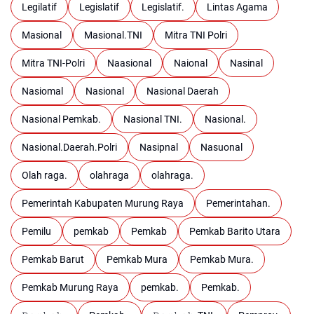
Legilatif
Legislatif
Legislatif.
Lintas Agama
Masional
Masional.TNI
Mitra TNI Polri
Mitra TNI-Polri
Naasional
Naional
Nasinal
Nasiomal
Nasional
Nasional Daerah
Nasional Pemkab.
Nasional TNI.
Nasional.
Nasional.Daerah.Polri
Nasipnal
Nasuonal
Olah raga.
olahraga
olahraga.
Pemerintah Kabupaten Murung Raya
Pemerintahan.
Pemilu
pemkab
Pemkab
Pemkab Barito Utara
Pemkab Barut
Pemkab Mura
Pemkab Mura.
Pemkab Murung Raya
pemkab.
Pemkab.