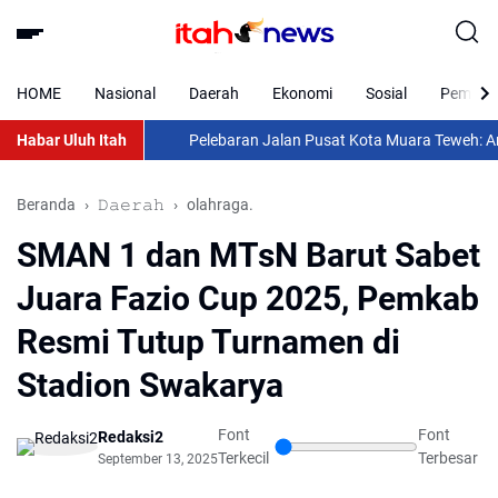
HOME
Nasional
Daerah
Ekonomi
Sosial
Pemkab 
Habar Uluh Itah
Pelebaran Jalan Pusat Kota Muara Teweh: Antara
Beranda
𝙳𝚊𝚎𝚛𝚊𝚑
olahraga.
SMAN 1 dan MTsN Barut Sabet
Juara Fazio Cup 2025, Pemkab
Resmi Tutup Turnamen di
Stadion Swakarya
Font
Font
Redaksi2
Terkecil
Terbesar
September 13, 2025