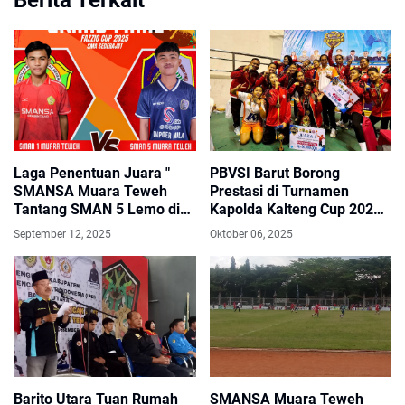
Laga Penentuan Juara "
PBVSI Barut Borong
SMANSA Muara Teweh
Prestasi di Turnamen
Tantang SMAN 5 Lemo di
Kapolda Kalteng Cup 2025,
Final Fazzio Cup 2025
Tim Putri Juara 1
September 12, 2025
Oktober 06, 2025
Barito Utara Tuan Rumah
SMANSA Muara Teweh