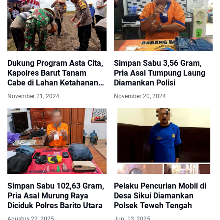
Dukung Program Asta Cita,
Simpan Sabu 3,56 Gram,
Kapolres Barut Tanam
Pria Asal Tumpung Laung
Cabe di Lahan Ketahanan
Diamankan Polisi
Pangan Desa.
November 21, 2024
November 20, 2024
Simpan Sabu 102,63 Gram,
Pelaku Pencurian Mobil di
Pria Asal Murung Raya
Desa Sikui Diamankan
Diciduk Polres Barito Utara
Polsek Teweh Tengah
Agustus 22, 2025
Juni 13, 2025