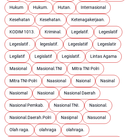
Hukum
Hukum.
Hutan.
Internasional
Kesehatan
Kesehatan.
Ketenagakerjaan.
KODIM 1013.
Kriminal.
Legelatif.
Legeslatif
Legeslatif .
legeslatif.
Legeslatiif
Legeslatir
Legilatif
Legislatif
Legislatif.
Lintas Agama
Masional
Masional.TNI
Mitra TNI Polri
Mitra TNI-Polri
Naasional
Naional
Nasinal
Nasiomal
Nasional
Nasional Daerah
Nasional Pemkab.
Nasional TNI.
Nasional.
Nasional.Daerah.Polri
Nasipnal
Nasuonal
Olah raga.
olahraga
olahraga.