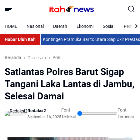
HOME
Nasional
Daerah
Ekonomi
Sosial
Pemkab 
Habar Uluh Itah
Kontingen Pramuka Barito Utara Siap Ukir Prestasi di J
Beranda
𝙳𝚊𝚎𝚛𝚊𝚑
Polri
Satlantas Polres Barut Sigap
Tangani Laka Lantas di Jambu,
Selesai Damai
Font
Font
Redaksi2
Terkecil
Terbesar
September 16, 2025