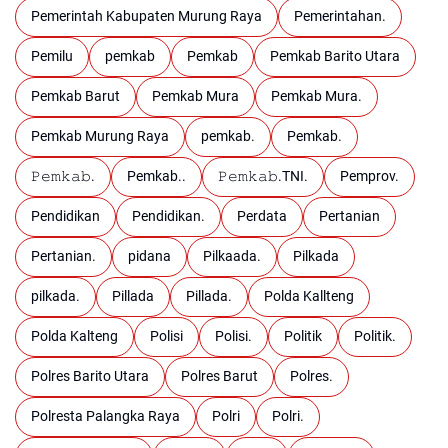
Pemerintah Kabupaten Murung Raya
Pemerintahan.
Pemilu
pemkab
Pemkab
Pemkab Barito Utara
Pemkab Barut
Pemkab Mura
Pemkab Mura.
Pemkab Murung Raya
pemkab.
Pemkab.
𝙿𝚎𝚖𝚔𝚊𝚋.
Pemkab..
𝙿𝚎𝚖𝚔𝚊𝚋.TNI.
Pemprov.
Pendidikan
Pendidikan.
Perdata
Pertanian
Pertanian.
pidana
Pilkaada.
Pilkada
pilkada.
Pillada
Pillada.
Polda Kallteng
Polda Kalteng
Polisi
Polisi.
Politik
Politik.
Polres Barito Utara
Polres Barut
Polres.
Polresta Palangka Raya
Polri
Polri.