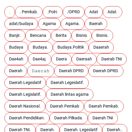
.
. Pemkab.
.Polri.
/DPRD
Adat
Adat.
adat/budaya
Agama
Agama.
Baerah
Banjir.
Bencana
Berita
Bisnis
Bisnis.
Budaya
Budaya.
Budaya.Politik
Daaerah
Dae4ah
Dae4aj.
Daera
Daeraah
Daerab TNI
Daerah
𝙳𝚊𝚎𝚛𝚊𝚑
Daerah DPRD
Daerah DPRD.
Daerah Legeslatif
Daerah Legeslatif.
Daerah Legislatif.
Daerah lintas agama
Daerah Nasional.
Daerah Pemkab
Daerah Pemkab.
Daerah Pendidikan.
Daerah Pilkada.
Daerah TNI
Daerah TNI.
Daerah.
Daerah. Legeslatif
Daerah..