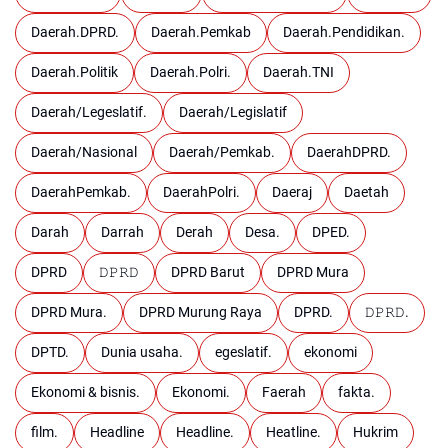
Daerah.DPRD.
Daerah.Pemkab
Daerah.Pendidikan.
Daerah.Politik
Daerah.Polri.
Daerah.TNI
Daerah/Legeslatif.
Daerah/Legislatif
Daerah/Nasional
Daerah/Pemkab.
DaerahDPRD.
DaerahPemkab.
DaerahPolri.
Daeraj
Daetah
Darah
Darrah
Derah
Desa.
DPED.
DPRD
𝙳𝙿𝚁𝙳
DPRD Barut
DPRD Mura
DPRD Mura.
DPRD Murung Raya
DPRD.
𝙳𝙿𝚁𝙳.
DPTD.
Dunia usaha.
egeslatif.
ekonomi
Ekonomi & bisnis.
Ekonomi.
Faerah
fakta.
film.
Headline
Headline.
Heatline.
Hukrim