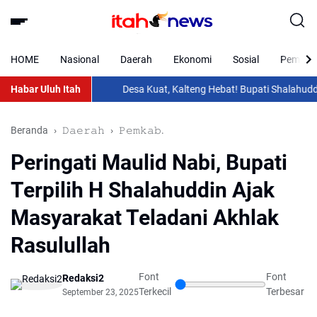
HOME
Nasional
Daerah
Ekonomi
Sosial
Pemkab 
Habar Uluh Itah
Desa Kuat, Kalteng Hebat! Bupati Shalahuddin Ha
Beranda
𝙳𝚊𝚎𝚛𝚊𝚑
𝙿𝚎𝚖𝚔𝚊𝚋.
Peringati Maulid Nabi, Bupati
Terpilih H Shalahuddin Ajak
Masyarakat Teladani Akhlak
Rasulullah
Font
Font
Redaksi2
Terkecil
Terbesar
September 23, 2025