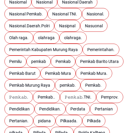
Nasiomal
Nasional
Nasional Daerah
Nasional Pemkab.
Nasional TNI.
Nasional.
Nasional.Daerah.Polri
Nasipnal
Nasuonal
Olah raga.
olahraga
olahraga.
Pemerintah Kabupaten Murung Raya
Pemerintahan.
Pemilu
pemkab
Pemkab
Pemkab Barito Utara
Pemkab Barut
Pemkab Mura
Pemkab Mura.
Pemkab Murung Raya
pemkab.
Pemkab.
𝙿𝚎𝚖𝚔𝚊𝚋.
Pemkab..
𝙿𝚎𝚖𝚔𝚊𝚋.TNI.
Pemprov.
Pendidikan
Pendidikan.
Perdata
Pertanian
Pertanian.
pidana
Pilkaada.
Pilkada
pilkada.
Pillada
Pillada.
Polda Kallteng