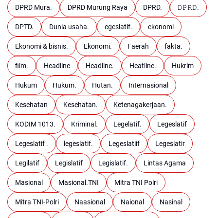
DPRD Mura.
DPRD Murung Raya
DPRD.
𝙳𝙿𝚁𝙳.
DPTD.
Dunia usaha.
egeslatif.
ekonomi
Ekonomi & bisnis.
Ekonomi.
Faerah
fakta.
film.
Headline
Headline.
Heatline.
Hukrim
Hukum
Hukum.
Hutan.
Internasional
Kesehatan
Kesehatan.
Ketenagakerjaan.
KODIM 1013.
Kriminal.
Legelatif.
Legeslatif
Legeslatif .
legeslatif.
Legeslatiif
Legeslatir
Legilatif
Legislatif
Legislatif.
Lintas Agama
Masional
Masional.TNI
Mitra TNI Polri
Mitra TNI-Polri
Naasional
Naional
Nasinal