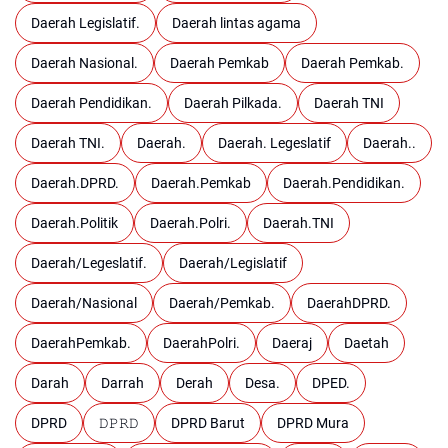
Daerah Legislatif.
Daerah lintas agama
Daerah Nasional.
Daerah Pemkab
Daerah Pemkab.
Daerah Pendidikan.
Daerah Pilkada.
Daerah TNI
Daerah TNI.
Daerah.
Daerah. Legeslatif
Daerah..
Daerah.DPRD.
Daerah.Pemkab
Daerah.Pendidikan.
Daerah.Politik
Daerah.Polri.
Daerah.TNI
Daerah/Legeslatif.
Daerah/Legislatif
Daerah/Nasional
Daerah/Pemkab.
DaerahDPRD.
DaerahPemkab.
DaerahPolri.
Daeraj
Daetah
Darah
Darrah
Derah
Desa.
DPED.
DPRD
𝙳𝙿𝚁𝙳
DPRD Barut
DPRD Mura