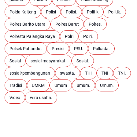
Polda Kalteng
Polisi
Polisi.
Politik
Politik.
Polres Barito Utara
Polres Barut
Polres.
Polresta Palangka Raya
Polri
Polri.
Polsek Pahandut
Presisi
PSU.
Pulkada.
Sosial
sosial masyarakat.
Sosial.
sosial/pembangunan
swasta.
THI
TNI
TNI.
Tradisi
UMKM
Umum
umum.
Umum.
Video
wira usaha.