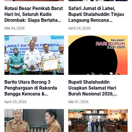
Rotasi Besar Pemkab Barut
Safari Jumat di Lahei,
Hari Ini, Seluruh Kadis
Bupati Shalahuddin Tinjau
Dirombak: Siapa Bertahan
Langsung Rencana
di Kursinya?
Pembangunan
Mei 04, 2026
April 24, 2026
Infrastruktur.
Barito Utara Borong 3
Bupati Shalahuddin
Penghargaan di Rakorda
Ucapkan Selamat Hari
Bangga Kencana &
Buruh Nasional 2026,
Penurunan Stunting
Apresiasi Peran Pekerja
April 29, 2026
Mei 01, 2026
Kalteng 2026
dalam Pembangunan
Daerah