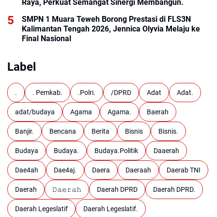
Raya, Perkuat Semangat Sinergi Membangun.
SMPN 1 Muara Teweh Borong Prestasi di FLS3N
Kalimantan Tengah 2026, Jennica Olyvia Melaju ke
Final Nasional
Label
.
. Pemkab.
.Polri.
/DPRD
Adat
Adat.
adat/budaya
Agama
Agama.
Baerah
Banjir.
Bencana
Berita
Bisnis
Bisnis.
Budaya
Budaya.
Budaya.Politik
Daaerah
Dae4ah
Dae4aj.
Daera
Daeraah
Daerab TNI
Daerah
𝙳𝚊𝚎𝚛𝚊𝚑
Daerah DPRD
Daerah DPRD.
Daerah Legeslatif
Daerah Legeslatif.