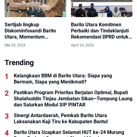
Sertijab lingkup
Barito Utara Komitmen
Diskominfosandi Barito
Perbaiki dan Tindaklanjuti
Utara, Momentum
Rekomendasi DPRD untuk
Peningkatan Kinerja,
Pembangunan Lebih Baik
Mei 05, 2026
April 24, 2026
Solidaritas, Dan Kontribusi
Nyata Membangun Daerah
Melalui Pelayanan Publik.
Trending
Kelangkaan BBM di Barito Utara: Siapa yang
Bermain, Siapa yang Menikmati?
Pastikan Program Prioritas Berjalan Optimal, Bupati
Shalahuddin Tinjau Jembatan Sikan–Tumpung Laung
dan Salurkan Modul SIP PINTAR
Sinergi Antardaerah, Pemkab Barito Utara
Laksanakan Kaji Tiru ke Kabupaten Bantul
Barito Utara Ucapkan Selamat HUT ke-24 Murung