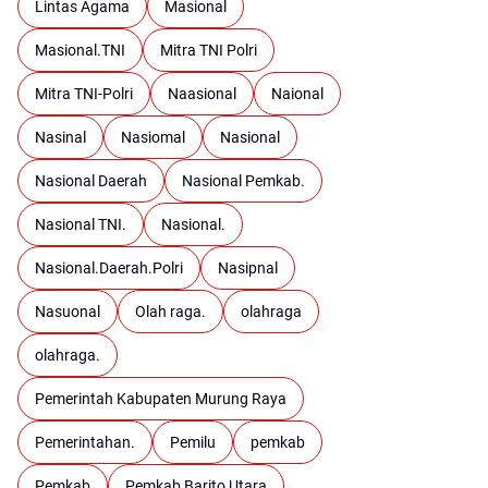
Lintas Agama
Masional
Masional.TNI
Mitra TNI Polri
Mitra TNI-Polri
Naasional
Naional
Nasinal
Nasiomal
Nasional
Nasional Daerah
Nasional Pemkab.
Nasional TNI.
Nasional.
Nasional.Daerah.Polri
Nasipnal
Nasuonal
Olah raga.
olahraga
olahraga.
Pemerintah Kabupaten Murung Raya
Pemerintahan.
Pemilu
pemkab
Pemkab
Pemkab Barito Utara