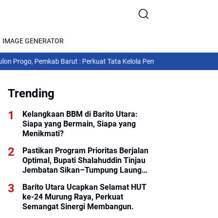
IMAGE GENERATOR
o, Pemkab Barut : Perkuat Tata Kelola Pemerintahan
Rapat Koordinasi Pe
Trending
Kelangkaan BBM di Barito Utara:
Siapa yang Bermain, Siapa yang
Menikmati?
Pastikan Program Prioritas Berjalan
Optimal, Bupati Shalahuddin Tinjau
Jembatan Sikan–Tumpung Laung
dan Salurkan Modul SIP PINTAR
Barito Utara Ucapkan Selamat HUT
ke-24 Murung Raya, Perkuat
Semangat Sinergi Membangun.