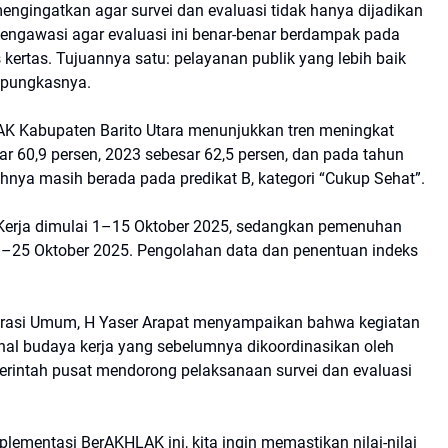
 mengingatkan agar survei dan evaluasi tidak hanya dijadikan
s mengawasi agar evaluasi ini benar-benar berdampak pada
 kertas. Tujuannya satu: pelayanan publik yang lebih baik
 pungkasnya.
AK Kabupaten Barito Utara menunjukkan tren meningkat
ar 60,9 persen, 2023 sebesar 62,5 persen, dan pada tahun
nya masih berada pada predikat B, kategori “Cukup Sehat”.
Kerja dimulai 1–15 Oktober 2025, sedangkan pemenuhan
1–25 Oktober 2025. Pengolahan data dan penentuan indeks
trasi Umum, H Yaser Arapat menyampaikan bahwa kegiatan
ional budaya kerja yang sebelumnya dikoordinasikan oleh
rintah pusat mendorong pelaksanaan survei dan evaluasi
plementasi BerAKHLAK ini, kita ingin memastikan nilai-nilai