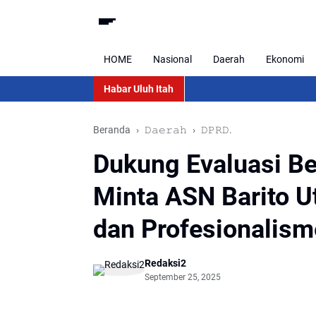
HOME
Nasional
Daerah
Ekonomi
Habar Uluh Itah
Beranda
𝙳𝚊𝚎𝚛𝚊𝚑
𝙳𝙿𝚁𝙳.
Dukung Evaluasi 
Minta ASN Barito Ut
dan Profesionalism
Redaksi2
September 25, 2025