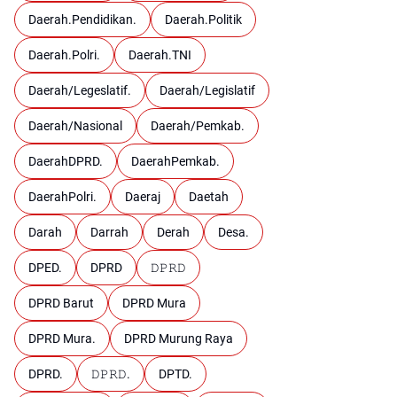
Daerah.Pendidikan.
Daerah.Politik
Daerah.Polri.
Daerah.TNI
Daerah/Legeslatif.
Daerah/Legislatif
Daerah/Nasional
Daerah/Pemkab.
DaerahDPRD.
DaerahPemkab.
DaerahPolri.
Daeraj
Daetah
Darah
Darrah
Derah
Desa.
DPED.
DPRD
𝙳𝙿𝚁𝙳
DPRD Barut
DPRD Mura
DPRD Mura.
DPRD Murung Raya
DPRD.
𝙳𝙿𝚁𝙳.
DPTD.