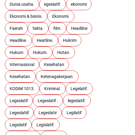
Dunia usaha.
egeslatif.
ekonomi
Ekonomi & bisnis.
Ekonomi.
Faerah
fakta.
film.
Headline
Headline.
Heatline.
Hukrim
Hukum
Hukum.
Hutan.
Internasional
Kesehatan
Kesehatan.
Ketenagakerjaan.
KODIM 1013.
Kriminal.
Legelatif.
Legeslatif
Legeslatif .
legeslatif.
Legeslatiif
Legeslatir
Legilatif
Legislatif
Legislatif.