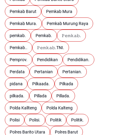
Pemkab Barut
Pemkab Mura
Pemkab Mura.
Pemkab Murung Raya
pemkab.
Pemkab.
𝙿𝚎𝚖𝚔𝚊𝚋.
Pemkab..
𝙿𝚎𝚖𝚔𝚊𝚋.TNI.
Pemprov.
Pendidikan
Pendidikan.
Perdata
Pertanian
Pertanian.
pidana
Pilkaada.
Pilkada
pilkada.
Pillada
Pillada.
Polda Kallteng
Polda Kalteng
Polisi
Polisi.
Politik
Politik.
Polres Barito Utara
Polres Barut