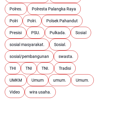
Polres.
Polresta Palangka Raya
Polri
Polri.
Polsek Pahandut
Presisi
PSU.
Pulkada.
Sosial
sosial masyarakat.
Sosial.
sosial/pembangunan
swasta.
THI
TNI
TNI.
Tradisi
UMKM
Umum
umum.
Umum.
Video
wira usaha.