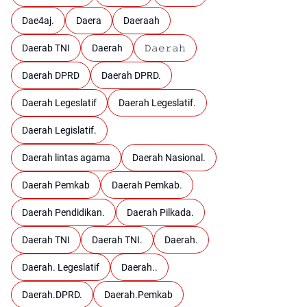
Dae4aj.
Daera
Daeraah
Daerab TNI
Daerah
𝙳𝚊𝚎𝚛𝚊𝚑
Daerah DPRD
Daerah DPRD.
Daerah Legeslatif
Daerah Legeslatif.
Daerah Legislatif.
Daerah lintas agama
Daerah Nasional.
Daerah Pemkab
Daerah Pemkab.
Daerah Pendidikan.
Daerah Pilkada.
Daerah TNI
Daerah TNI.
Daerah.
Daerah. Legeslatif
Daerah..
Daerah.DPRD.
Daerah.Pemkab