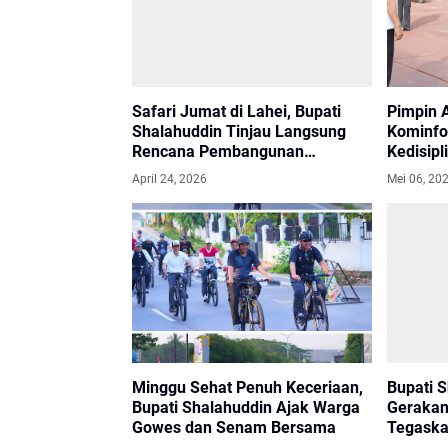
Safari Jumat di Lahei, Bupati
Pimpin 
Shalahuddin Tinjau Langsung
Kominfo
Rencana Pembangunan
Kedisipl
Infrastruktur.
Prestas
April 24, 2026
Mei 06, 20
Minggu Sehat Penuh Keceriaan,
Bupati 
Bupati Shalahuddin Ajak Warga
Gerakan
Gowes dan Senam Bersama
Tegaska
Lingkun