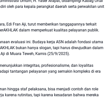
dministrasi Umum, H. Yaser Arapat, didampingi Kabag Ortal
iri oleh para kepala perangkat daerah serta perwakilan unit
a, Edi Fran Aji, turut memberikan tanggapannya terkait
 BerAKHLAK dalam memperkuat kualitas pelayanan publik.
aan evaluasi ini. Budaya kerja ASN adalah fondasi utama
 BerAKHLAK bukan hanya slogan, tapi harus diwujudkan dalam
an Aji di Muara Teweh, Kamis (25/9/2025).
njukkan integritas, profesionalisme, dan loyalitas
dapi tantangan pelayanan yang semakin kompleks di era
inan hingga staf pelaksana, bisa menjadi contoh dan role
a karena rutinitas, tapi karena kesadaran bahwa mereka