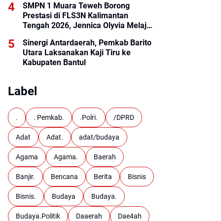
SMPN 1 Muara Teweh Borong
Prestasi di FLS3N Kalimantan
Tengah 2026, Jennica Olyvia Melaju
ke Final Nasional
Sinergi Antardaerah, Pemkab Barito
Utara Laksanakan Kaji Tiru ke
Kabupaten Bantul
Label
.
. Pemkab.
.Polri.
/DPRD
Adat
Adat.
adat/budaya
Agama
Agama.
Baerah
Banjir.
Bencana
Berita
Bisnis
Bisnis.
Budaya
Budaya.
Budaya.Politik
Daaerah
Dae4ah