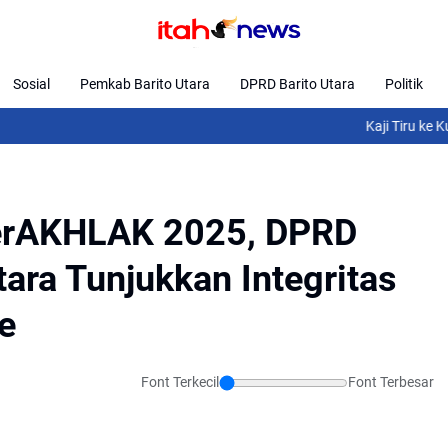
Sosial
Pemkab Barito Utara
DPRD Barito Utara
Politik
Kaji Tiru ke Kulon Prog
BerAKHLAK 2025, DPRD
ara Tunjukkan Integritas
e
Font Terkecil
Font Terbesar