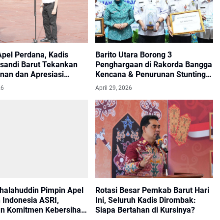
Apel Perdana, Kadis
Barito Utara Borong 3
sandi Barut Tekankan
Penghargaan di Rakorda Bangga
inan dan Apresiasi
Kencana & Penurunan Stunting
i Daerah
Kalteng 2026
26
April 29, 2026
Shalahuddin Pimpin Apel
Rotasi Besar Pemkab Barut Hari
 Indonesia ASRI,
Ini, Seluruh Kadis Dirombak:
n Komitmen Kebersihan
Siapa Bertahan di Kursinya?
gan