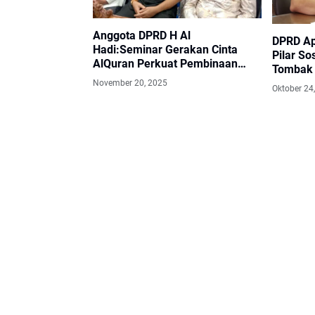
Anggota DPRD H Al
DPRD Apr
Hadi:Seminar Gerakan Cinta
Pilar So
AlQuran Perkuat Pembinaan
Tombak 
Karakter Generasi Muda
Kesejah
November 20, 2025
Oktober 24