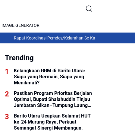
IMAGE GENERATOR
at Koordinasi Pemdes/Kelurahan Se-Kalteng 2026: Gubernur Agustiar
Trending
Kelangkaan BBM di Barito Utara:
Siapa yang Bermain, Siapa yang
Menikmati?
Pastikan Program Prioritas Berjalan
Optimal, Bupati Shalahuddin Tinjau
Jembatan Sikan–Tumpung Laung
dan Salurkan Modul SIP PINTAR
Barito Utara Ucapkan Selamat HUT
ke-24 Murung Raya, Perkuat
Semangat Sinergi Membangun.