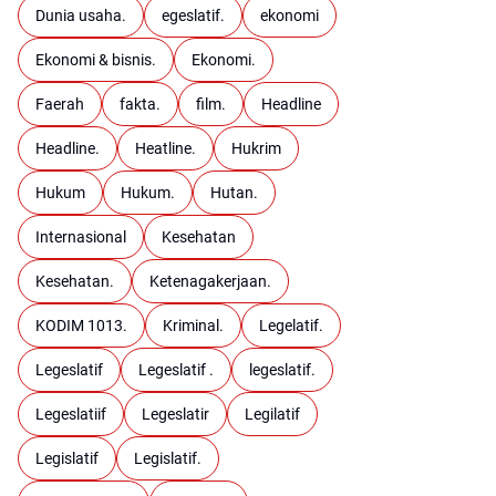
Dunia usaha.
egeslatif.
ekonomi
Ekonomi & bisnis.
Ekonomi.
Faerah
fakta.
film.
Headline
Headline.
Heatline.
Hukrim
Hukum
Hukum.
Hutan.
Internasional
Kesehatan
Kesehatan.
Ketenagakerjaan.
KODIM 1013.
Kriminal.
Legelatif.
Legeslatif
Legeslatif .
legeslatif.
Legeslatiif
Legeslatir
Legilatif
Legislatif
Legislatif.