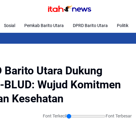
Sosial
Pemkab Barito Utara
DPRD Barito Utara
Politik
Rap
D Barito Utara Dukung
 e-BLUD: Wujud Komitmen
an Kesehatan
Font Terkecil
Font Terbesar