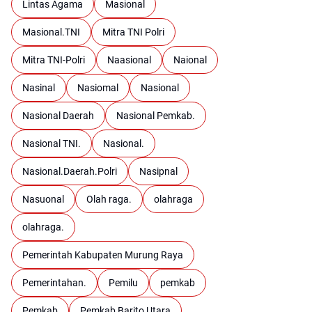
Lintas Agama
Masional
Masional.TNI
Mitra TNI Polri
Mitra TNI-Polri
Naasional
Naional
Nasinal
Nasiomal
Nasional
Nasional Daerah
Nasional Pemkab.
Nasional TNI.
Nasional.
Nasional.Daerah.Polri
Nasipnal
Nasuonal
Olah raga.
olahraga
olahraga.
Pemerintah Kabupaten Murung Raya
Pemerintahan.
Pemilu
pemkab
Pemkab
Pemkab Barito Utara