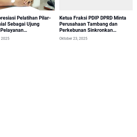
esiasi Pelatihan Pilar-
Ketua Fraksi PDIP DPRD Minta
sial Sebagai Ujung
Perusahaan Tambang dan
Pelayanan
Perkebunan Sinkronkan
teraan
Program CSR dengan Pemda
, 2025
Oktober 23, 2025