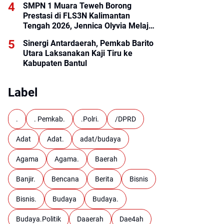
SMPN 1 Muara Teweh Borong
Prestasi di FLS3N Kalimantan
Tengah 2026, Jennica Olyvia Melaju
ke Final Nasional
Sinergi Antardaerah, Pemkab Barito
Utara Laksanakan Kaji Tiru ke
Kabupaten Bantul
Label
.
. Pemkab.
.Polri.
/DPRD
Adat
Adat.
adat/budaya
Agama
Agama.
Baerah
Banjir.
Bencana
Berita
Bisnis
Bisnis.
Budaya
Budaya.
Budaya.Politik
Daaerah
Dae4ah