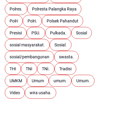
Polres.
Polresta Palangka Raya
Polri
Polri.
Polsek Pahandut
Presisi
PSU.
Pulkada.
Sosial
sosial masyarakat.
Sosial.
sosial/pembangunan
swasta.
THI
TNI
TNI.
Tradisi
UMKM
Umum
umum.
Umum.
Video
wira usaha.