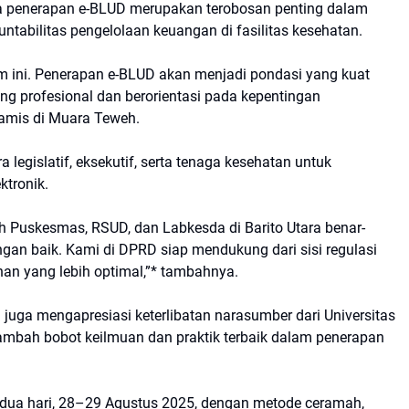
hwa penerapan e-BLUD merupakan terobosan penting dalam
untabilitas pengelolaan keuangan di fasilitas kesehatan.
 ini. Penerapan e-BLUD akan menjadi pondasi yang kuat
 profesional dan berorientasi pada kepentingan
Kamis di Muara Teweh.
 legislatif, eksekutif, serta tenaga kesehatan untuk
tronik.
ruh Puskesmas, RSUD, dan Labkesda di Barito Utara benar-
an baik. Kami di DPRD siap mendukung dari sisi regulasi
an yang lebih optimal,”* tambahnya.
i juga mengapresiasi keterlibatan narasumber dari Universitas
ambah bobot keilmuan dan praktik terbaik dalam penerapan
a dua hari, 28–29 Agustus 2025, dengan metode ceramah,