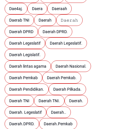
Dae4aj.
Daera
Daeraah
Daerab TNI
Daerah
𝙳𝚊𝚎𝚛𝚊𝚑
Daerah DPRD
Daerah DPRD.
Daerah Legeslatif
Daerah Legeslatif.
Daerah Legislatif.
Daerah lintas agama
Daerah Nasional.
Daerah Pemkab
Daerah Pemkab.
Daerah Pendidikan.
Daerah Pilkada.
Daerah TNI
Daerah TNI.
Daerah.
Daerah. Legeslatif
Daerah..
Daerah.DPRD.
Daerah.Pemkab