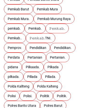
Pemkab Barut
Pemkab Mura
Pemkab Mura.
Pemkab Murung Raya
pemkab.
Pemkab.
𝙿𝚎𝚖𝚔𝚊𝚋.
Pemkab..
𝙿𝚎𝚖𝚔𝚊𝚋.TNI.
Pemprov.
Pendidikan
Pendidikan.
Perdata
Pertanian
Pertanian.
pidana
Pilkaada.
Pilkada
pilkada.
Pillada
Pillada.
Polda Kallteng
Polda Kalteng
Polisi
Polisi.
Politik
Politik.
Polres Barito Utara
Polres Barut