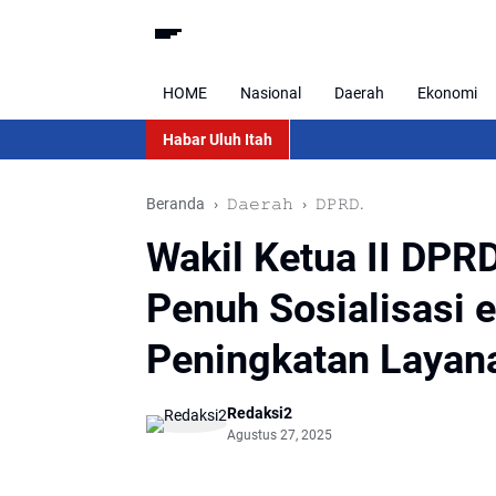
HOME
Nasional
Daerah
Ekonomi
Habar Uluh Itah
Beranda
𝙳𝚊𝚎𝚛𝚊𝚑
𝙳𝙿𝚁𝙳.
Wakil Ketua II DPR
Penuh Sosialisasi
Peningkatan Layan
Redaksi2
Agustus 27, 2025