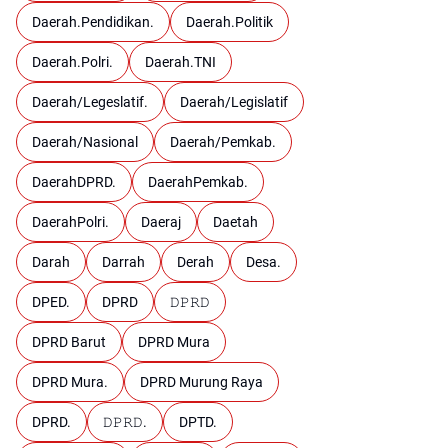
Daerah.Pendidikan.
Daerah.Politik
Daerah.Polri.
Daerah.TNI
Daerah/Legeslatif.
Daerah/Legislatif
Daerah/Nasional
Daerah/Pemkab.
DaerahDPRD.
DaerahPemkab.
DaerahPolri.
Daeraj
Daetah
Darah
Darrah
Derah
Desa.
DPED.
DPRD
𝙳𝙿𝚁𝙳
DPRD Barut
DPRD Mura
DPRD Mura.
DPRD Murung Raya
DPRD.
𝙳𝙿𝚁𝙳.
DPTD.