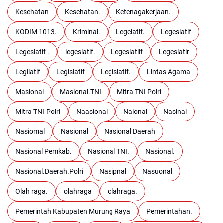
Kesehatan
Kesehatan.
Ketenagakerjaan.
KODIM 1013.
Kriminal.
Legelatif.
Legeslatif
Legeslatif .
legeslatif.
Legeslatiif
Legeslatir
Legilatif
Legislatif
Legislatif.
Lintas Agama
Masional
Masional.TNI
Mitra TNI Polri
Mitra TNI-Polri
Naasional
Naional
Nasinal
Nasiomal
Nasional
Nasional Daerah
Nasional Pemkab.
Nasional TNI.
Nasional.
Nasional.Daerah.Polri
Nasipnal
Nasuonal
Olah raga.
olahraga
olahraga.
Pemerintah Kabupaten Murung Raya
Pemerintahan.