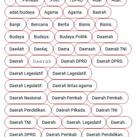
adat/budaya
Agama
Agama.
Baerah
Banjir.
Bencana
Berita
Bisnis
Bisnis.
Budaya
Budaya.
Budaya.Politik
Daaerah
Dae4ah
Dae4aj.
Daera
Daeraah
Daerab TNI
Daerah
𝙳𝚊𝚎𝚛𝚊𝚑
Daerah DPRD
Daerah DPRD.
Daerah Legeslatif
Daerah Legeslatif.
Daerah Legislatif.
Daerah lintas agama
Daerah Nasional.
Daerah Pemkab
Daerah Pemkab.
Daerah Pendidikan.
Daerah Pilkada.
Daerah TNI
Daerah TNI.
Daerah.
Daerah. Legeslatif
Daerah..
Daerah.DPRD.
Daerah.Pemkab
Daerah.Pendidikan.