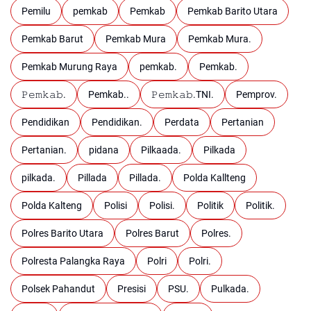
Pemilu
pemkab
Pemkab
Pemkab Barito Utara
Pemkab Barut
Pemkab Mura
Pemkab Mura.
Pemkab Murung Raya
pemkab.
Pemkab.
𝙿𝚎𝚖𝚔𝚊𝚋.
Pemkab..
𝙿𝚎𝚖𝚔𝚊𝚋.TNI.
Pemprov.
Pendidikan
Pendidikan.
Perdata
Pertanian
Pertanian.
pidana
Pilkaada.
Pilkada
pilkada.
Pillada
Pillada.
Polda Kallteng
Polda Kalteng
Polisi
Polisi.
Politik
Politik.
Polres Barito Utara
Polres Barut
Polres.
Polresta Palangka Raya
Polri
Polri.
Polsek Pahandut
Presisi
PSU.
Pulkada.