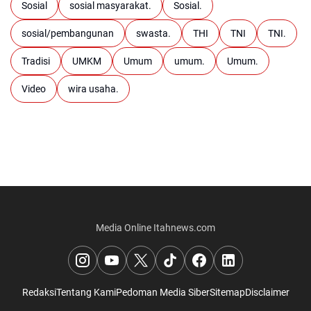
Sosial
sosial masyarakat.
Sosial.
sosial/pembangunan
swasta.
THI
TNI
TNI.
Tradisi
UMKM
Umum
umum.
Umum.
Video
wira usaha.
Media Online Itahnews.com
Redaksi
Tentang Kami
Pedoman Media Siber
Sitemap
Disclaimer