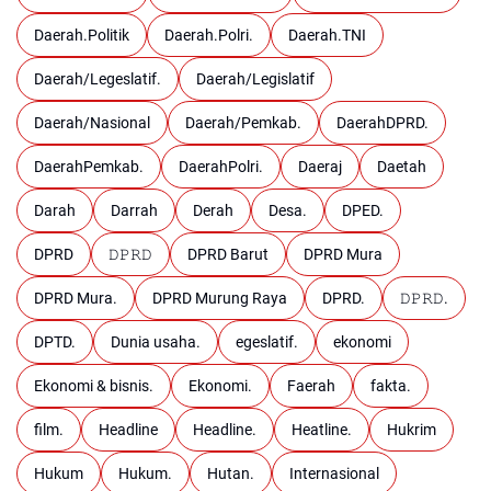
Daerah.Politik
Daerah.Polri.
Daerah.TNI
Daerah/Legeslatif.
Daerah/Legislatif
Daerah/Nasional
Daerah/Pemkab.
DaerahDPRD.
DaerahPemkab.
DaerahPolri.
Daeraj
Daetah
Darah
Darrah
Derah
Desa.
DPED.
DPRD
𝙳𝙿𝚁𝙳
DPRD Barut
DPRD Mura
DPRD Mura.
DPRD Murung Raya
DPRD.
𝙳𝙿𝚁𝙳.
DPTD.
Dunia usaha.
egeslatif.
ekonomi
Ekonomi & bisnis.
Ekonomi.
Faerah
fakta.
film.
Headline
Headline.
Heatline.
Hukrim
Hukum
Hukum.
Hutan.
Internasional