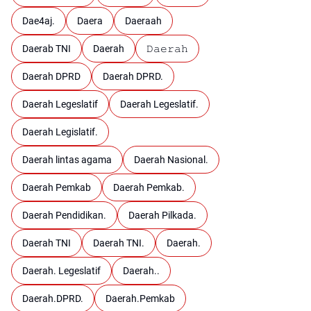
Dae4aj.
Daera
Daeraah
Daerab TNI
Daerah
𝙳𝚊𝚎𝚛𝚊𝚑
Daerah DPRD
Daerah DPRD.
Daerah Legeslatif
Daerah Legeslatif.
Daerah Legislatif.
Daerah lintas agama
Daerah Nasional.
Daerah Pemkab
Daerah Pemkab.
Daerah Pendidikan.
Daerah Pilkada.
Daerah TNI
Daerah TNI.
Daerah.
Daerah. Legeslatif
Daerah..
Daerah.DPRD.
Daerah.Pemkab