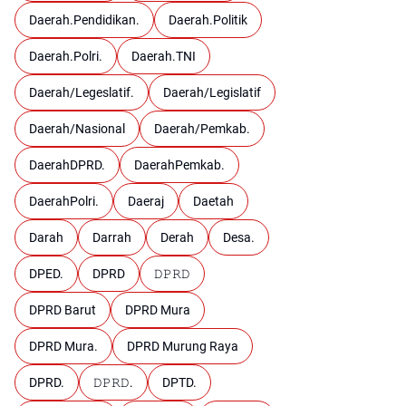
Daerah.Pendidikan.
Daerah.Politik
Daerah.Polri.
Daerah.TNI
Daerah/Legeslatif.
Daerah/Legislatif
Daerah/Nasional
Daerah/Pemkab.
DaerahDPRD.
DaerahPemkab.
DaerahPolri.
Daeraj
Daetah
Darah
Darrah
Derah
Desa.
DPED.
DPRD
𝙳𝙿𝚁𝙳
DPRD Barut
DPRD Mura
DPRD Mura.
DPRD Murung Raya
DPRD.
𝙳𝙿𝚁𝙳.
DPTD.