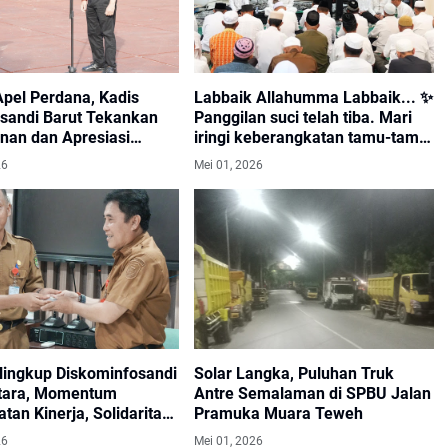
Apel Perdana, Kadis
Labbaik Allahumma Labbaik... ✨
sandi Barut Tekankan
Panggilan suci telah tiba. Mari
inan dan Apresiasi
iringi keberangkatan tamu-tamu
i Daerah
Allah dari Barito Utara
26
Mei 01, 2026
 lingkup Diskominfosandi
Solar Langka, Puluhan Truk
Utara, Momentum
Antre Semalaman di SPBU Jalan
tan Kinerja, Solidaritas,
Pramuka Muara Teweh
ribusi Nyata
26
Mei 01, 2026