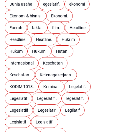
Dunia usaha.
egeslatif.
ekonomi
Ekonomi & bisnis.
Ekonomi.
Faerah
fakta.
film.
Headline
Headline.
Heatline.
Hukrim
Hukum
Hukum.
Hutan.
Internasional
Kesehatan
Kesehatan.
Ketenagakerjaan.
KODIM 1013.
Kriminal.
Legelatif.
Legeslatif
Legeslatif .
legeslatif.
Legeslatiif
Legeslatir
Legilatif
Legislatif
Legislatif.