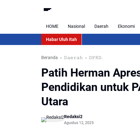
HOME
Nasional
Daerah
Ekonomi
Habar Uluh Itah
Beranda
𝙳𝚊𝚎𝚛𝚊𝚑
𝙳𝙿𝚁𝙳.
Patih Herman Apres
Pendidikan untuk P
Utara
Redaksi2
Agustus 12, 2025