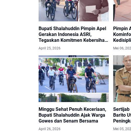
Bupati Shalahuddin Pimpin Apel
Pimpin 
Gerakan Indonesia ASRI,
Kominfo
Tegaskan Komitmen Kebersihan
Kedisipl
Lingkungan
Prestas
April 25, 2026
Mei 06, 20
Minggu Sehat Penuh Keceriaan,
Sertijab
Bupati Shalahuddin Ajak Warga
Barito 
Gowes dan Senam Bersama
Peningka
Dan Kont
April 26, 2026
Mei 05, 20