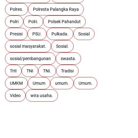
Polres.
Polresta Palangka Raya
Polri
Polri.
Polsek Pahandut
Presisi
PSU.
Pulkada.
Sosial
sosial masyarakat.
Sosial.
sosial/pembangunan
swasta.
THI
TNI
TNI.
Tradisi
UMKM
Umum
umum.
Umum.
Video
wira usaha.