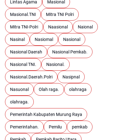
Lintas Agama
Masional
Masional.TNI
Mitra TNI Polri
Mitra TNI-Polri
Naasional
Naional
Nasinal
Nasiomal
Nasional
Nasional Daerah
Nasional Pemkab.
Nasional TNI.
Nasional.
Nasional.Daerah.Polri
Nasipnal
Nasuonal
Olah raga.
olahraga
olahraga.
Pemerintah Kabupaten Murung Raya
Pemerintahan.
Pemilu
pemkab
Pemkab
Pemkab Barito Utara