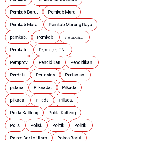
Pemkab Barut
Pemkab Mura
Pemkab Mura.
Pemkab Murung Raya
pemkab.
Pemkab.
𝙿𝚎𝚖𝚔𝚊𝚋.
Pemkab..
𝙿𝚎𝚖𝚔𝚊𝚋.TNI.
Pemprov.
Pendidikan
Pendidikan.
Perdata
Pertanian
Pertanian.
pidana
Pilkaada.
Pilkada
pilkada.
Pillada
Pillada.
Polda Kallteng
Polda Kalteng
Polisi
Polisi.
Politik
Politik.
Polres Barito Utara
Polres Barut