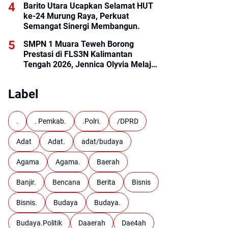
Barito Utara Ucapkan Selamat HUT
ke-24 Murung Raya, Perkuat
Semangat Sinergi Membangun.
SMPN 1 Muara Teweh Borong
Prestasi di FLS3N Kalimantan
Tengah 2026, Jennica Olyvia Melaju
ke Final Nasional
Label
.
. Pemkab.
.Polri.
/DPRD
Adat
Adat.
adat/budaya
Agama
Agama.
Baerah
Banjir.
Bencana
Berita
Bisnis
Bisnis.
Budaya
Budaya.
Budaya.Politik
Daaerah
Dae4ah