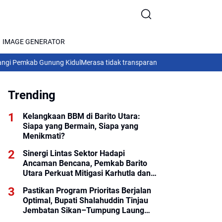
IMAGE GENERATOR
b Gunung Kidul
Merasa tidak transparan terhadap camat Lahei dalam Pe
Trending
Kelangkaan BBM di Barito Utara:
Siapa yang Bermain, Siapa yang
Menikmati?
Sinergi Lintas Sektor Hadapi
Ancaman Bencana, Pemkab Barito
Utara Perkuat Mitigasi Karhutla dan
Hidrometeorologi
Pastikan Program Prioritas Berjalan
Optimal, Bupati Shalahuddin Tinjau
Jembatan Sikan–Tumpung Laung
dan Salurkan Modul SIP PINTAR