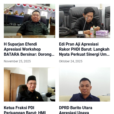
H Suparjan Efendi
Edi Pran Aji Apresiasi
Apresiasi Workshop
Rakor PHDI Barut: Langkah
BATARA Bersinar: Dorong
Nyata Perkuat Sinergi Umat
Barito Utara Bebas
Hindu dalam Pembangunan
November 25, 2025
Oktober 24, 2025
Narkoba
Ketua Fraksi PDI
DPRD Barito Utara
Perjuangan Barut: HMI
Apresiasi Upaya