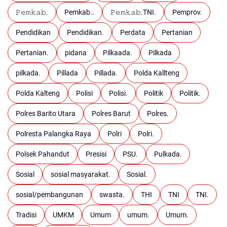
𝙿𝚎𝚖𝚔𝚊𝚋.
Pemkab..
𝙿𝚎𝚖𝚔𝚊𝚋.TNI.
Pemprov.
Pendidikan
Pendidikan.
Perdata
Pertanian
Pertanian.
pidana
Pilkaada.
Pilkada
pilkada.
Pillada
Pillada.
Polda Kallteng
Polda Kalteng
Polisi
Polisi.
Politik
Politik.
Polres Barito Utara
Polres Barut
Polres.
Polresta Palangka Raya
Polri
Polri.
Polsek Pahandut
Presisi
PSU.
Pulkada.
Sosial
sosial masyarakat.
Sosial.
sosial/pembangunan
swasta.
THI
TNI
TNI.
Tradisi
UMKM
Umum
umum.
Umum.