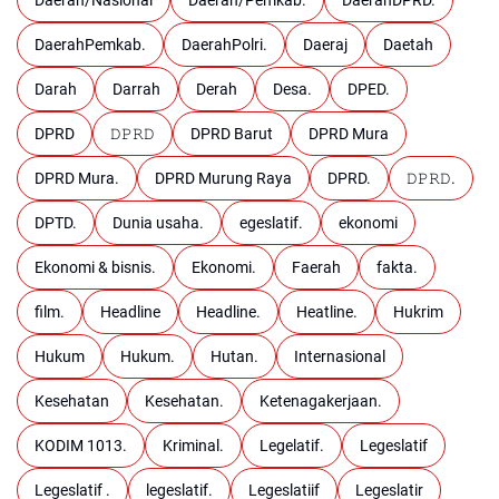
DaerahPemkab.
DaerahPolri.
Daeraj
Daetah
Darah
Darrah
Derah
Desa.
DPED.
DPRD
𝙳𝙿𝚁𝙳
DPRD Barut
DPRD Mura
DPRD Mura.
DPRD Murung Raya
DPRD.
𝙳𝙿𝚁𝙳.
DPTD.
Dunia usaha.
egeslatif.
ekonomi
Ekonomi & bisnis.
Ekonomi.
Faerah
fakta.
film.
Headline
Headline.
Heatline.
Hukrim
Hukum
Hukum.
Hutan.
Internasional
Kesehatan
Kesehatan.
Ketenagakerjaan.
KODIM 1013.
Kriminal.
Legelatif.
Legeslatif
Legeslatif .
legeslatif.
Legeslatiif
Legeslatir