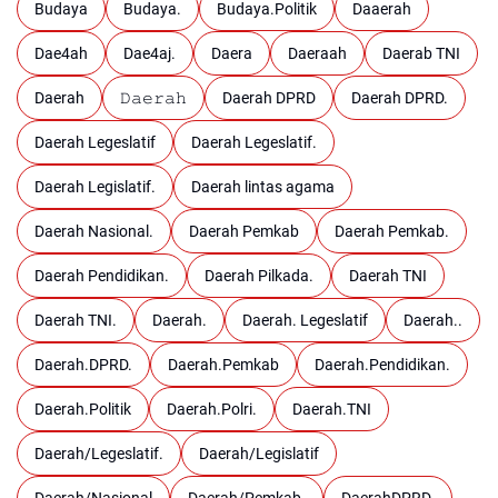
Budaya
Budaya.
Budaya.Politik
Daaerah
Dae4ah
Dae4aj.
Daera
Daeraah
Daerab TNI
Daerah
𝙳𝚊𝚎𝚛𝚊𝚑
Daerah DPRD
Daerah DPRD.
Daerah Legeslatif
Daerah Legeslatif.
Daerah Legislatif.
Daerah lintas agama
Daerah Nasional.
Daerah Pemkab
Daerah Pemkab.
Daerah Pendidikan.
Daerah Pilkada.
Daerah TNI
Daerah TNI.
Daerah.
Daerah. Legeslatif
Daerah..
Daerah.DPRD.
Daerah.Pemkab
Daerah.Pendidikan.
Daerah.Politik
Daerah.Polri.
Daerah.TNI
Daerah/Legeslatif.
Daerah/Legislatif
Daerah/Nasional
Daerah/Pemkab.
DaerahDPRD.