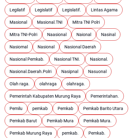
Legilatif
Legislatif
Legislatif.
Lintas Agama
Masional
Masional.TNI
Mitra TNI Polri
Mitra TNI-Polri
Naasional
Naional
Nasinal
Nasiomal
Nasional
Nasional Daerah
Nasional Pemkab.
Nasional TNI.
Nasional.
Nasional.Daerah.Polri
Nasipnal
Nasuonal
Olah raga.
olahraga
olahraga.
Pemerintah Kabupaten Murung Raya
Pemerintahan.
Pemilu
pemkab
Pemkab
Pemkab Barito Utara
Pemkab Barut
Pemkab Mura
Pemkab Mura.
Pemkab Murung Raya
pemkab.
Pemkab.