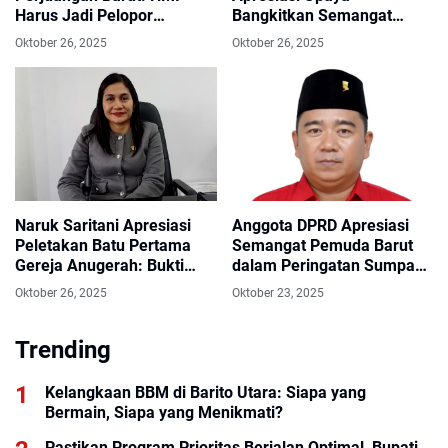
Harus Jadi Pelopor
Bangkitkan Semangat
Gerakan Intelektual dan
Olahraga Tenis Meja
Oktober 26, 2025
Oktober 26, 2025
Sosial di Daerah
Naruk Saritani Apresiasi
Anggota DPRD Apresiasi
Peletakan Batu Pertama
Semangat Pemuda Barut
Gereja Anugerah: Bukti
dalam Peringatan Sumpah
Nyata Toleransi dan
Pemuda dan IBAB di
Oktober 26, 2025
Oktober 23, 2025
Persaudaraan di Barut
Sukamara
Trending
Kelangkaan BBM di Barito Utara: Siapa yang
Bermain, Siapa yang Menikmati?
Pastikan Program Prioritas Berjalan Optimal, Bupati