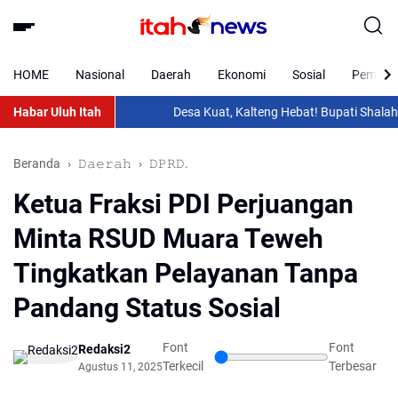
HOME
Nasional
Daerah
Ekonomi
Sosial
Pemkab 
Habar Uluh Itah
Desa Kuat, Kalteng Hebat! Bupati Shalahuddi
Beranda
𝙳𝚊𝚎𝚛𝚊𝚑
𝙳𝙿𝚁𝙳.
Ketua Fraksi PDI Perjuangan
Minta RSUD Muara Teweh
Tingkatkan Pelayanan Tanpa
Pandang Status Sosial
Font
Font
Redaksi2
Terkecil
Terbesar
Agustus 11, 2025