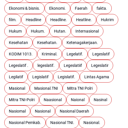
Ekonomi & bisnis.
Ekonomi.
Faerah
fakta.
film.
Headline
Headline.
Heatline.
Hukrim
Hukum
Hukum.
Hutan.
Internasional
Kesehatan
Kesehatan.
Ketenagakerjaan.
KODIM 1013.
Kriminal.
Legelatif.
Legeslatif
Legeslatif .
legeslatif.
Legeslatiif
Legeslatir
Legilatif
Legislatif
Legislatif.
Lintas Agama
Masional
Masional.TNI
Mitra TNI Polri
Mitra TNI-Polri
Naasional
Naional
Nasinal
Nasiomal
Nasional
Nasional Daerah
Nasional Pemkab.
Nasional TNI.
Nasional.