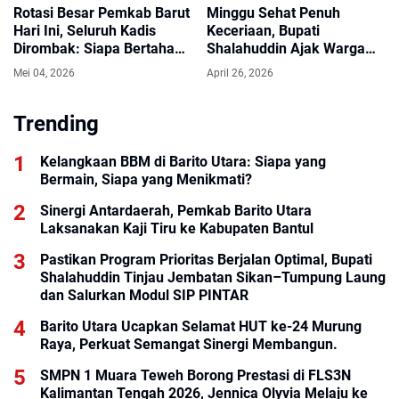
Rotasi Besar Pemkab Barut
Minggu Sehat Penuh
Hari Ini, Seluruh Kadis
Keceriaan, Bupati
Dirombak: Siapa Bertahan
Shalahuddin Ajak Warga
di Kursinya?
Gowes dan Senam
Mei 04, 2026
April 26, 2026
Bersama
Trending
Kelangkaan BBM di Barito Utara: Siapa yang
Bermain, Siapa yang Menikmati?
Sinergi Antardaerah, Pemkab Barito Utara
Laksanakan Kaji Tiru ke Kabupaten Bantul
Pastikan Program Prioritas Berjalan Optimal, Bupati
Shalahuddin Tinjau Jembatan Sikan–Tumpung Laung
dan Salurkan Modul SIP PINTAR
Barito Utara Ucapkan Selamat HUT ke-24 Murung
Raya, Perkuat Semangat Sinergi Membangun.
SMPN 1 Muara Teweh Borong Prestasi di FLS3N
Kalimantan Tengah 2026, Jennica Olyvia Melaju ke