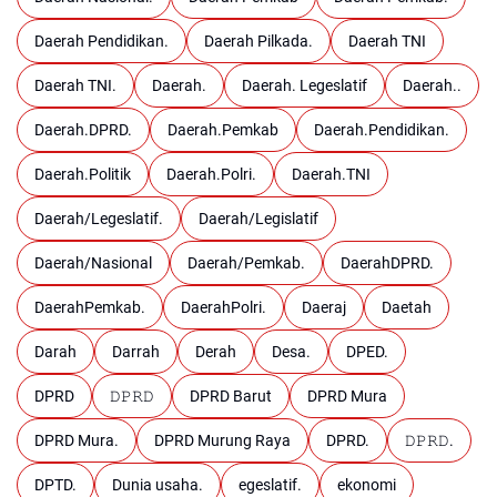
Daerah Pendidikan.
Daerah Pilkada.
Daerah TNI
Daerah TNI.
Daerah.
Daerah. Legeslatif
Daerah..
Daerah.DPRD.
Daerah.Pemkab
Daerah.Pendidikan.
Daerah.Politik
Daerah.Polri.
Daerah.TNI
Daerah/Legeslatif.
Daerah/Legislatif
Daerah/Nasional
Daerah/Pemkab.
DaerahDPRD.
DaerahPemkab.
DaerahPolri.
Daeraj
Daetah
Darah
Darrah
Derah
Desa.
DPED.
DPRD
𝙳𝙿𝚁𝙳
DPRD Barut
DPRD Mura
DPRD Mura.
DPRD Murung Raya
DPRD.
𝙳𝙿𝚁𝙳.
DPTD.
Dunia usaha.
egeslatif.
ekonomi