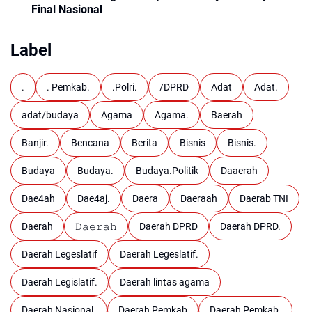
Final Nasional
Label
.
. Pemkab.
.Polri.
/DPRD
Adat
Adat.
adat/budaya
Agama
Agama.
Baerah
Banjir.
Bencana
Berita
Bisnis
Bisnis.
Budaya
Budaya.
Budaya.Politik
Daaerah
Dae4ah
Dae4aj.
Daera
Daeraah
Daerab TNI
Daerah
𝙳𝚊𝚎𝚛𝚊𝚑
Daerah DPRD
Daerah DPRD.
Daerah Legeslatif
Daerah Legeslatif.
Daerah Legislatif.
Daerah lintas agama
Daerah Nasional.
Daerah Pemkab
Daerah Pemkab.