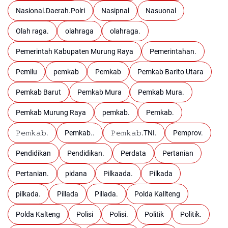
Nasional.Daerah.Polri
Nasipnal
Nasuonal
Olah raga.
olahraga
olahraga.
Pemerintah Kabupaten Murung Raya
Pemerintahan.
Pemilu
pemkab
Pemkab
Pemkab Barito Utara
Pemkab Barut
Pemkab Mura
Pemkab Mura.
Pemkab Murung Raya
pemkab.
Pemkab.
𝙿𝚎𝚖𝚔𝚊𝚋.
Pemkab..
𝙿𝚎𝚖𝚔𝚊𝚋.TNI.
Pemprov.
Pendidikan
Pendidikan.
Perdata
Pertanian
Pertanian.
pidana
Pilkaada.
Pilkada
pilkada.
Pillada
Pillada.
Polda Kallteng
Polda Kalteng
Polisi
Polisi.
Politik
Politik.