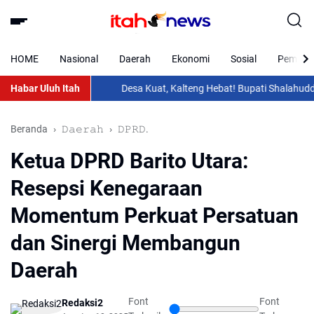
HOME
Nasional
Daerah
Ekonomi
Sosial
Pemkab 
Habar Uluh Itah
Desa Kuat, Kalteng Hebat! Bupati Shalahuddin Ha
Beranda
𝙳𝚊𝚎𝚛𝚊𝚑
𝙳𝙿𝚁𝙳.
Ketua DPRD Barito Utara:
Resepsi Kenegaraan
Momentum Perkuat Persatuan
dan Sinergi Membangun
Daerah
Font
Font
Redaksi2