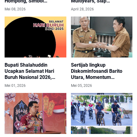
Hompong, Simbol
Multiyears, Siap
Kehormatan dan Harapan
Dipaparkan ke DPRD Barito
Mei 08, 2026
April 28, 2026
Baru.
Utara
Bupati Shalahuddin
Sertijab lingkup
Ucapkan Selamat Hari
Diskominfosandi Barito
Buruh Nasional 2026,
Utara, Momentum
Apresiasi Peran Pekerja
Peningkatan Kinerja,
Mei 01, 2026
Mei 05, 2026
dalam Pembangunan
Solidaritas, Dan Kontribusi
Daerah
Nyata Membangun Daerah
Melalui Pelayanan Publik.