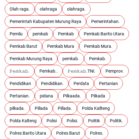
Olah raga.
olahraga
olahraga.
Pemerintah Kabupaten Murung Raya
Pemerintahan.
Pemilu
pemkab
Pemkab
Pemkab Barito Utara
Pemkab Barut
Pemkab Mura
Pemkab Mura.
Pemkab Murung Raya
pemkab.
Pemkab.
𝙿𝚎𝚖𝚔𝚊𝚋.
Pemkab..
𝙿𝚎𝚖𝚔𝚊𝚋.TNI.
Pemprov.
Pendidikan
Pendidikan.
Perdata
Pertanian
Pertanian.
pidana
Pilkaada.
Pilkada
pilkada.
Pillada
Pillada.
Polda Kallteng
Polda Kalteng
Polisi
Polisi.
Politik
Politik.
Polres Barito Utara
Polres Barut
Polres.