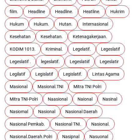
film.
Headline
Headline.
Heatline.
Hukrim
Hukum
Hukum.
Hutan.
Internasional
Kesehatan
Kesehatan.
Ketenagakerjaan.
KODIM 1013.
Kriminal.
Legelatif.
Legeslatif
Legeslatif .
legeslatif.
Legeslatiif
Legeslatir
Legilatif
Legislatif
Legislatif.
Lintas Agama
Masional
Masional.TNI
Mitra TNI Polri
Mitra TNI-Polri
Naasional
Naional
Nasinal
Nasiomal
Nasional
Nasional Daerah
Nasional Pemkab.
Nasional TNI.
Nasional.
Nasional.Daerah.Polri
Nasipnal
Nasuonal