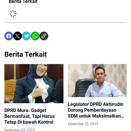
Berita Terkait
Berita Terkait
Legislator DPRD Akhirudin
Dorong Pemberdayaan
DPRD Mura: Gadget
SDM untuk Maksimalkan
Bermanfaat, Tapi Harus
Potensi Ekonomi Murung
Tetap Di bawah Kontrol
Desember 02, 2025
Raya
Desember 03, 2025