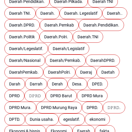
Daerah Pendidikan.
Daerah Pilkada.
Daerah TNI
Daerah TNI.
Daerah.
Daerah. Legeslatif
Daerah..
Daerah.DPRD.
Daerah.Pemkab
Daerah.Pendidikan.
Daerah.Politik
Daerah.Polri.
Daerah.TNI
Daerah/Legeslatif.
Daerah/Legislatif
Daerah/Nasional
Daerah/Pemkab.
DaerahDPRD.
DaerahPemkab.
DaerahPolri.
Daeraj
Daetah
Darah
Darrah
Derah
Desa.
DPED.
DPRD
𝙳𝙿𝚁𝙳
DPRD Barut
DPRD Mura
DPRD Mura.
DPRD Murung Raya
DPRD.
𝙳𝙿𝚁𝙳.
DPTD.
Dunia usaha.
egeslatif.
ekonomi
Ekonomi & bisnis.
Ekonomi.
Faerah
fakta.