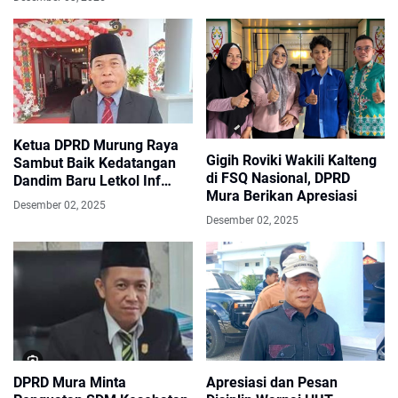
Ketua DPRD Murung Raya
Gigih Roviki Wakili Kalteng
Sambut Baik Kedatangan
di FSQ Nasional, DPRD
Dandim Baru Letkol Inf
Mura Berikan Apresiasi
Nurwahid, Acara Diisi Tari
Desember 02, 2025
Adat Khas
Desember 02, 2025
DPRD Mura Minta
Apresiasi dan Pesan