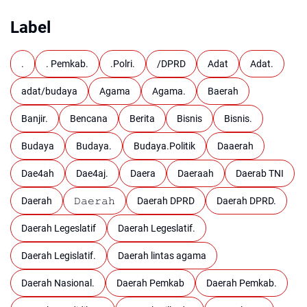
Label
.
. Pemkab.
.Polri.
/DPRD
Adat
Adat.
adat/budaya
Agama
Agama.
Baerah
Banjir.
Bencana
Berita
Bisnis
Bisnis.
Budaya
Budaya.
Budaya.Politik
Daaerah
Dae4ah
Dae4aj.
Daera
Daeraah
Daerab TNI
Daerah
𝙳𝚊𝚎𝚛𝚊𝚑
Daerah DPRD
Daerah DPRD.
Daerah Legeslatif
Daerah Legeslatif.
Daerah Legislatif.
Daerah lintas agama
Daerah Nasional.
Daerah Pemkab
Daerah Pemkab.