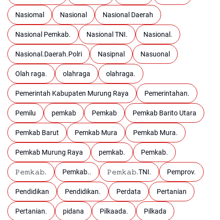
Nasiomal
Nasional
Nasional Daerah
Nasional Pemkab.
Nasional TNI.
Nasional.
Nasional.Daerah.Polri
Nasipnal
Nasuonal
Olah raga.
olahraga
olahraga.
Pemerintah Kabupaten Murung Raya
Pemerintahan.
Pemilu
pemkab
Pemkab
Pemkab Barito Utara
Pemkab Barut
Pemkab Mura
Pemkab Mura.
Pemkab Murung Raya
pemkab.
Pemkab.
𝙿𝚎𝚖𝚔𝚊𝚋.
Pemkab..
𝙿𝚎𝚖𝚔𝚊𝚋.TNI.
Pemprov.
Pendidikan
Pendidikan.
Perdata
Pertanian
Pertanian.
pidana
Pilkaada.
Pilkada