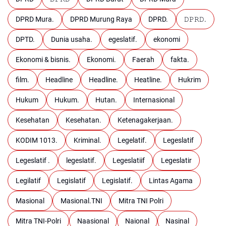
DPRD Mura.
DPRD Murung Raya
DPRD.
𝙳𝙿𝚁𝙳.
DPTD.
Dunia usaha.
egeslatif.
ekonomi
Ekonomi & bisnis.
Ekonomi.
Faerah
fakta.
film.
Headline
Headline.
Heatline.
Hukrim
Hukum
Hukum.
Hutan.
Internasional
Kesehatan
Kesehatan.
Ketenagakerjaan.
KODIM 1013.
Kriminal.
Legelatif.
Legeslatif
Legeslatif .
legeslatif.
Legeslatiif
Legeslatir
Legilatif
Legislatif
Legislatif.
Lintas Agama
Masional
Masional.TNI
Mitra TNI Polri
Mitra TNI-Polri
Naasional
Naional
Nasinal