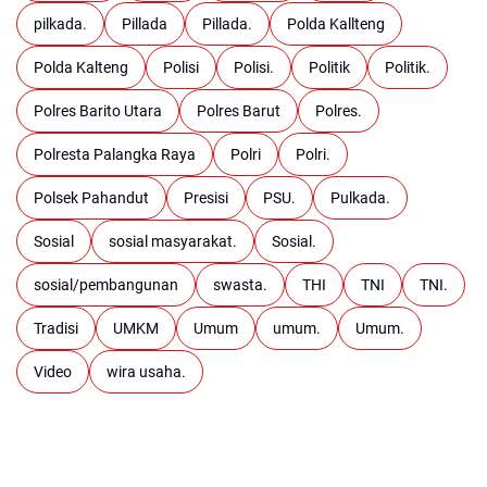
pilkada.
Pillada
Pillada.
Polda Kallteng
Polda Kalteng
Polisi
Polisi.
Politik
Politik.
Polres Barito Utara
Polres Barut
Polres.
Polresta Palangka Raya
Polri
Polri.
Polsek Pahandut
Presisi
PSU.
Pulkada.
Sosial
sosial masyarakat.
Sosial.
sosial/pembangunan
swasta.
THI
TNI
TNI.
Tradisi
UMKM
Umum
umum.
Umum.
Video
wira usaha.