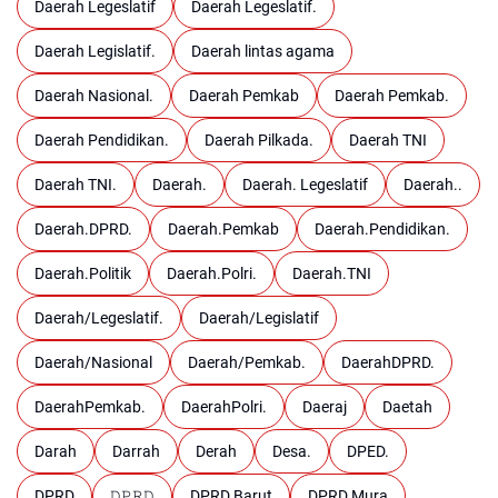
Daerah Legeslatif
Daerah Legeslatif.
Daerah Legislatif.
Daerah lintas agama
Daerah Nasional.
Daerah Pemkab
Daerah Pemkab.
Daerah Pendidikan.
Daerah Pilkada.
Daerah TNI
Daerah TNI.
Daerah.
Daerah. Legeslatif
Daerah..
Daerah.DPRD.
Daerah.Pemkab
Daerah.Pendidikan.
Daerah.Politik
Daerah.Polri.
Daerah.TNI
Daerah/Legeslatif.
Daerah/Legislatif
Daerah/Nasional
Daerah/Pemkab.
DaerahDPRD.
DaerahPemkab.
DaerahPolri.
Daeraj
Daetah
Darah
Darrah
Derah
Desa.
DPED.
DPRD
𝙳𝙿𝚁𝙳
DPRD Barut
DPRD Mura