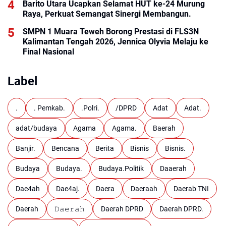
Barito Utara Ucapkan Selamat HUT ke-24 Murung
Raya, Perkuat Semangat Sinergi Membangun.
SMPN 1 Muara Teweh Borong Prestasi di FLS3N
Kalimantan Tengah 2026, Jennica Olyvia Melaju ke
Final Nasional
Label
.
. Pemkab.
.Polri.
/DPRD
Adat
Adat.
adat/budaya
Agama
Agama.
Baerah
Banjir.
Bencana
Berita
Bisnis
Bisnis.
Budaya
Budaya.
Budaya.Politik
Daaerah
Dae4ah
Dae4aj.
Daera
Daeraah
Daerab TNI
Daerah
𝙳𝚊𝚎𝚛𝚊𝚑
Daerah DPRD
Daerah DPRD.