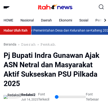
HOME
Nasional
Daerah
Ekonomi
Sosial
Pemkab 
din Hadiri Rakor Pemerintahan Desa dan Kelurahan se-Kalteng 2026
Habar Uluh Itah
Kaji
Beranda
𝙳𝚊𝚎𝚛𝚊𝚑
𝙿𝚎𝚖𝚔𝚊𝚋.
Pj Bupati Indra Gunawan Ajak
ASN Netral dan Masyarakat
Aktif Sukseskan PSU Pilkada
2025
Font
Font
Redaksi2
Terkecil
Terbesar
Juli 14, 2025