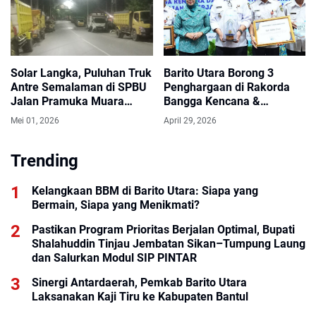
Solar Langka, Puluhan Truk
Barito Utara Borong 3
Antre Semalaman di SPBU
Penghargaan di Rakorda
Jalan Pramuka Muara
Bangga Kencana &
Teweh
Penurunan Stunting
Mei 01, 2026
April 29, 2026
Kalteng 2026
Trending
Kelangkaan BBM di Barito Utara: Siapa yang
Bermain, Siapa yang Menikmati?
Pastikan Program Prioritas Berjalan Optimal, Bupati
Shalahuddin Tinjau Jembatan Sikan–Tumpung Laung
dan Salurkan Modul SIP PINTAR
Sinergi Antardaerah, Pemkab Barito Utara
Laksanakan Kaji Tiru ke Kabupaten Bantul