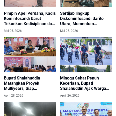
Pimpin Apel Perdana, Kadis
Sertijab lingkup
Kominfosandi Barut
Diskominfosandi Barito
Tekankan Kedisiplinan dan
Utara, Momentum
Apresiasi Prestasi Daerah
Peningkatan Kinerja,
Mei 06, 2026
Mei 05, 2026
Solidaritas, Dan Kontribusi
Nyata Membangun Daerah
Melalui Pelayanan Publik.
Bupati Shalahuddin
Minggu Sehat Penuh
Matangkan Proyek
Keceriaan, Bupati
Multiyears, Siap
Shalahuddin Ajak Warga
Dipaparkan ke DPRD Barito
Gowes dan Senam
April 28, 2026
April 26, 2026
Utara
Bersama