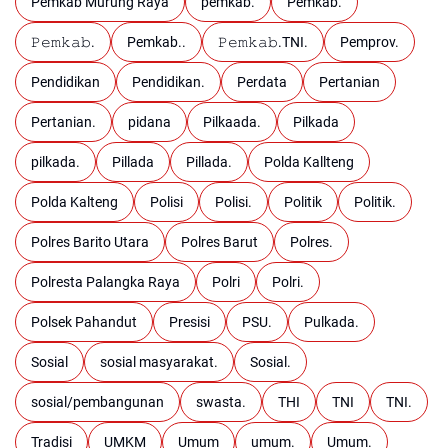
Pemkab Murung Raya
pemkab.
Pemkab.
𝙿𝚎𝚖𝚔𝚊𝚋.
Pemkab..
𝙿𝚎𝚖𝚔𝚊𝚋.TNI.
Pemprov.
Pendidikan
Pendidikan.
Perdata
Pertanian
Pertanian.
pidana
Pilkaada.
Pilkada
pilkada.
Pillada
Pillada.
Polda Kallteng
Polda Kalteng
Polisi
Polisi.
Politik
Politik.
Polres Barito Utara
Polres Barut
Polres.
Polresta Palangka Raya
Polri
Polri.
Polsek Pahandut
Presisi
PSU.
Pulkada.
Sosial
sosial masyarakat.
Sosial.
sosial/pembangunan
swasta.
THI
TNI
TNI.
Tradisi
UMKM
Umum
umum.
Umum.