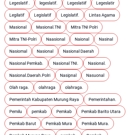
Legeslatif .
legeslatif.
Legeslatiif
Legeslatir
Legilatif
Legislatif
Legislatif.
Lintas Agama
Masional
Masional.TNI
Mitra TNI Polri
Mitra TNI-Polri
Naasional
Naional
Nasinal
Nasiomal
Nasional
Nasional Daerah
Nasional Pemkab.
Nasional TNI.
Nasional.
Nasional.Daerah.Polri
Nasipnal
Nasuonal
Olah raga.
olahraga
olahraga.
Pemerintah Kabupaten Murung Raya
Pemerintahan.
Pemilu
pemkab
Pemkab
Pemkab Barito Utara
Pemkab Barut
Pemkab Mura
Pemkab Mura.