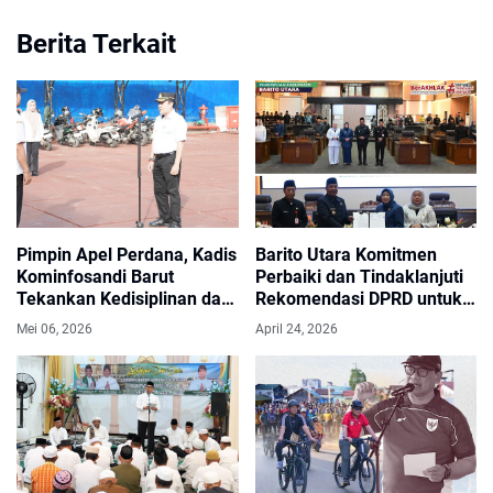
Berita Terkait
Pimpin Apel Perdana, Kadis
Barito Utara Komitmen
Kominfosandi Barut
Perbaiki dan Tindaklanjuti
Tekankan Kedisiplinan dan
Rekomendasi DPRD untuk
Apresiasi Prestasi Daerah
Pembangunan Lebih Baik
Mei 06, 2026
April 24, 2026