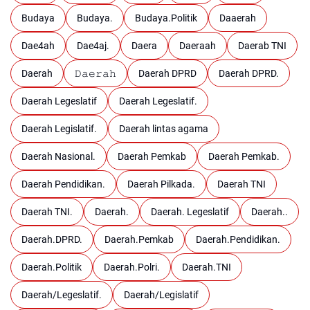
Budaya
Budaya.
Budaya.Politik
Daaerah
Dae4ah
Dae4aj.
Daera
Daeraah
Daerab TNI
Daerah
𝙳𝚊𝚎𝚛𝚊𝚑
Daerah DPRD
Daerah DPRD.
Daerah Legeslatif
Daerah Legeslatif.
Daerah Legislatif.
Daerah lintas agama
Daerah Nasional.
Daerah Pemkab
Daerah Pemkab.
Daerah Pendidikan.
Daerah Pilkada.
Daerah TNI
Daerah TNI.
Daerah.
Daerah. Legeslatif
Daerah..
Daerah.DPRD.
Daerah.Pemkab
Daerah.Pendidikan.
Daerah.Politik
Daerah.Polri.
Daerah.TNI
Daerah/Legeslatif.
Daerah/Legislatif