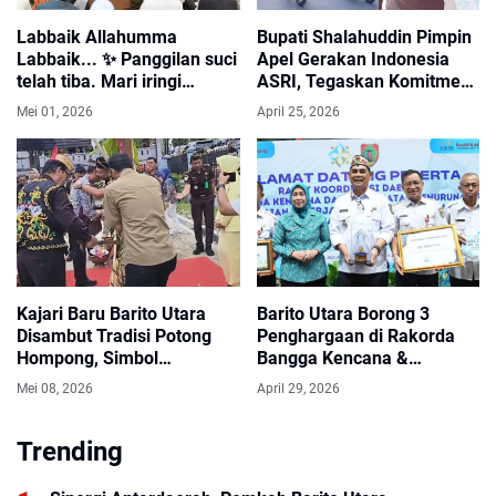
Labbaik Allahumma
Bupati Shalahuddin Pimpin
Labbaik... ✨ Panggilan suci
Apel Gerakan Indonesia
telah tiba. Mari iringi
ASRI, Tegaskan Komitmen
keberangkatan tamu-tamu
Kebersihan Lingkungan
Mei 01, 2026
April 25, 2026
Allah dari Barito Utara
Kajari Baru Barito Utara
Barito Utara Borong 3
Disambut Tradisi Potong
Penghargaan di Rakorda
Hompong, Simbol
Bangga Kencana &
Kehormatan dan Harapan
Penurunan Stunting
Mei 08, 2026
April 29, 2026
Baru.
Kalteng 2026
Trending