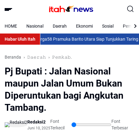
HOME
Nasional
Daerah
Ekonomi
Sosial
Pemkab 
Kekhawatiran Warga
Habar Uluh Itah
58 Pramuka Barito Utara Siap Tunjukkan Taring di J
Beranda
𝙳𝚊𝚎𝚛𝚊𝚑
𝙿𝚎𝚖𝚔𝚊𝚋.
Pj Bupati : Jalan Nasional
maupun Jalan Umum Bukan
Diperuntukan bagi Angkutan
Tambang.
Font
Font
Redaksi2
Terkecil
Terbesar
Juni 10, 2025