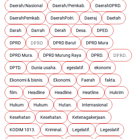
Daerah/Nasional
Daerah/Pemkab.
DaerahDPRD.
DaerahPemkab.
DaerahPolri.
Daeraj
Daetah
Darah
Darrah
Derah
Desa.
DPED.
DPRD
𝙳𝙿𝚁𝙳
DPRD Barut
DPRD Mura
DPRD Mura.
DPRD Murung Raya
DPRD.
𝙳𝙿𝚁𝙳.
DPTD.
Dunia usaha.
egeslatif.
ekonomi
Ekonomi & bisnis.
Ekonomi.
Faerah
fakta.
film.
Headline
Headline.
Heatline.
Hukrim
Hukum
Hukum.
Hutan.
Internasional
Kesehatan
Kesehatan.
Ketenagakerjaan.
KODIM 1013.
Kriminal.
Legelatif.
Legeslatif