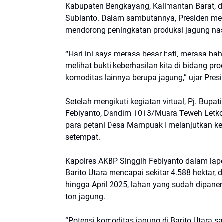
Kabupaten Bengkayang, Kalimantan Barat, da
Subianto. Dalam sambutannya, Presiden men
mendorong peningkatan produksi jagung nasi
“Hari ini saya merasa besar hati, merasa ba
melihat bukti keberhasilan kita di bidang pr
komoditas lainnya berupa jagung,” ujar Pr
Setelah mengikuti kegiatan virtual, Pj. Bup
Febiyanto, Dandim 1013/Muara Teweh Letkol 
para petani Desa Mampuak I melanjutkan keg
setempat.
Kapolres AKBP Singgih Febiyanto dalam lap
Barito Utara mencapai sekitar 4.588 hektar, 
hingga April 2025, lahan yang sudah dipanen
ton jagung.
“Potensi komoditas jagung di Barito Utara 