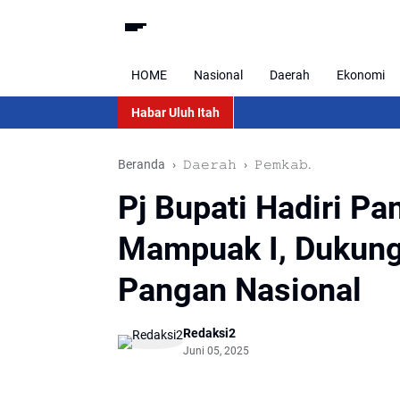
HOME
Nasional
Daerah
Ekonomi
Habar Uluh Itah
Beranda
𝙳𝚊𝚎𝚛𝚊𝚑
𝙿𝚎𝚖𝚔𝚊𝚋.
Pj Bupati Hadiri P
Mampuak I, Dukun
Pangan Nasional
Redaksi2
Juni 05, 2025