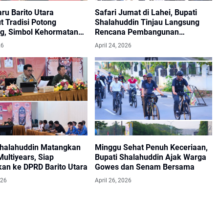
aru Barito Utara
Safari Jumat di Lahei, Bupati
t Tradisi Potong
Shalahuddin Tinjau Langsung
, Simbol Kehormatan
Rencana Pembangunan
apan Baru.
Infrastruktur.
26
April 24, 2026
Shalahuddin Matangkan
Minggu Sehat Penuh Keceriaan,
ultiyears, Siap
Bupati Shalahuddin Ajak Warga
kan ke DPRD Barito Utara
Gowes dan Senam Bersama
026
April 26, 2026