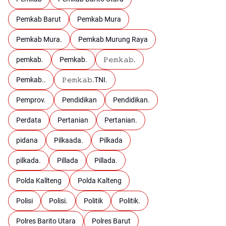
Pemkab Barut
Pemkab Mura
Pemkab Mura.
Pemkab Murung Raya
pemkab.
Pemkab.
𝙿𝚎𝚖𝚔𝚊𝚋.
Pemkab..
𝙿𝚎𝚖𝚔𝚊𝚋.TNI.
Pemprov.
Pendidikan
Pendidikan.
Perdata
Pertanian
Pertanian.
pidana
Pilkaada.
Pilkada
pilkada.
Pillada
Pillada.
Polda Kallteng
Polda Kalteng
Polisi
Polisi.
Politik
Politik.
Polres Barito Utara
Polres Barut