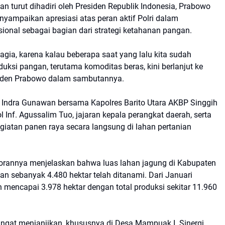
n turut dihadiri oleh Presiden Republik Indonesia, Prabowo
yampaikan apresiasi atas peran aktif Polri dalam
onal sebagai bagian dari strategi ketahanan pangan.
hagia, karena kalau beberapa saat yang lalu kita sudah
oduksi pangan, terutama komoditas beras, kini berlanjut ke
esiden Prabowo dalam sambutannya.
ati Indra Gunawan bersama Kapolres Barito Utara AKBP Singgih
Inf. Agussalim Tuo, jajaran kepala perangkat daerah, serta
iatan panen raya secara langsung di lahan pertanian
orannya menjelaskan bahwa luas lahan jagung di Kabupaten
dan sebanyak 4.480 hektar telah ditanami. Dari Januari
 mencapai 3.978 hektar dengan total produksi sekitar 11.960
sangat menjanjikan, khususnya di Desa Mampuak I. Sinergi