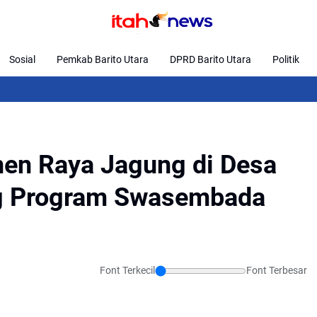
Sosial
Pemkab Barito Utara
DPRD Barito Utara
Politik
Hari
anen Raya Jagung di Desa
g Program Swasembada
Font Terkecil
Font Terbesar