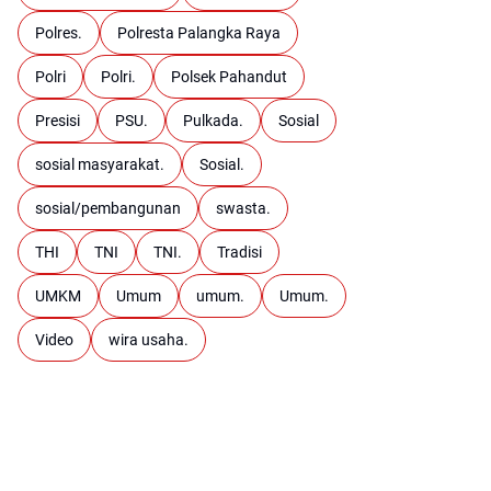
Polres.
Polresta Palangka Raya
Polri
Polri.
Polsek Pahandut
Presisi
PSU.
Pulkada.
Sosial
sosial masyarakat.
Sosial.
sosial/pembangunan
swasta.
THI
TNI
TNI.
Tradisi
UMKM
Umum
umum.
Umum.
Video
wira usaha.