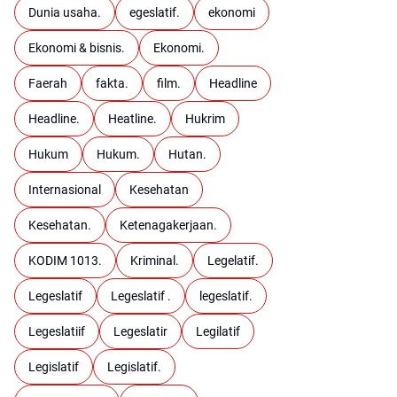
Dunia usaha.
egeslatif.
ekonomi
Ekonomi & bisnis.
Ekonomi.
Faerah
fakta.
film.
Headline
Headline.
Heatline.
Hukrim
Hukum
Hukum.
Hutan.
Internasional
Kesehatan
Kesehatan.
Ketenagakerjaan.
KODIM 1013.
Kriminal.
Legelatif.
Legeslatif
Legeslatif .
legeslatif.
Legeslatiif
Legeslatir
Legilatif
Legislatif
Legislatif.