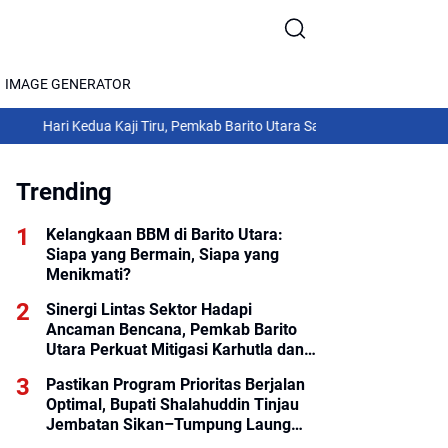
IMAGE GENERATOR
 Kedua Kaji Tiru, Pemkab Barito Utara Sambangi Pemkab Gunung Kidul
M
Trending
Kelangkaan BBM di Barito Utara:
Siapa yang Bermain, Siapa yang
Menikmati?
Sinergi Lintas Sektor Hadapi
Ancaman Bencana, Pemkab Barito
Utara Perkuat Mitigasi Karhutla dan
Hidrometeorologi
Pastikan Program Prioritas Berjalan
Optimal, Bupati Shalahuddin Tinjau
Jembatan Sikan–Tumpung Laung
dan Salurkan Modul SIP PINTAR