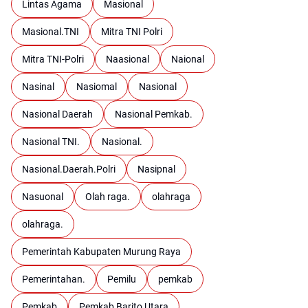
Lintas Agama
Masional
Masional.TNI
Mitra TNI Polri
Mitra TNI-Polri
Naasional
Naional
Nasinal
Nasiomal
Nasional
Nasional Daerah
Nasional Pemkab.
Nasional TNI.
Nasional.
Nasional.Daerah.Polri
Nasipnal
Nasuonal
Olah raga.
olahraga
olahraga.
Pemerintah Kabupaten Murung Raya
Pemerintahan.
Pemilu
pemkab
Pemkab
Pemkab Barito Utara