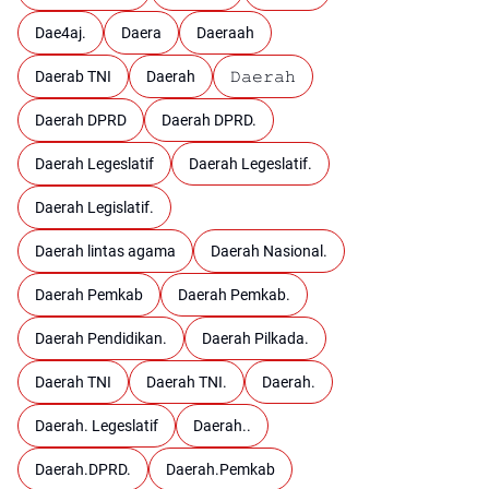
Dae4aj.
Daera
Daeraah
Daerab TNI
Daerah
𝙳𝚊𝚎𝚛𝚊𝚑
Daerah DPRD
Daerah DPRD.
Daerah Legeslatif
Daerah Legeslatif.
Daerah Legislatif.
Daerah lintas agama
Daerah Nasional.
Daerah Pemkab
Daerah Pemkab.
Daerah Pendidikan.
Daerah Pilkada.
Daerah TNI
Daerah TNI.
Daerah.
Daerah. Legeslatif
Daerah..
Daerah.DPRD.
Daerah.Pemkab