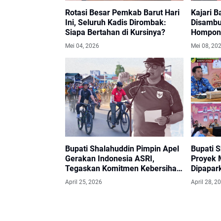
Rotasi Besar Pemkab Barut Hari
Kajari B
Ini, Seluruh Kadis Dirombak:
Disambu
Siapa Bertahan di Kursinya?
Hompong
dan Har
Mei 04, 2026
Mei 08, 20
Bupati Shalahuddin Pimpin Apel
Bupati 
Gerakan Indonesia ASRI,
Proyek M
Tegaskan Komitmen Kebersihan
Dipapar
Lingkungan
April 25, 2026
April 28, 2