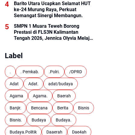
Barito Utara Ucapkan Selamat HUT
ke-24 Murung Raya, Perkuat
Semangat Sinergi Membangun.
SMPN 1 Muara Teweh Borong
Prestasi di FLS3N Kalimantan
Tengah 2026, Jennica Olyvia Melaju
ke Final Nasional
Label
.
. Pemkab.
.Polri.
/DPRD
Adat
Adat.
adat/budaya
Agama
Agama.
Baerah
Banjir.
Bencana
Berita
Bisnis
Bisnis.
Budaya
Budaya.
Budaya.Politik
Daaerah
Dae4ah