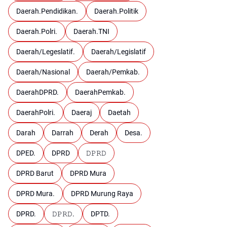
Daerah.Pendidikan.
Daerah.Politik
Daerah.Polri.
Daerah.TNI
Daerah/Legeslatif.
Daerah/Legislatif
Daerah/Nasional
Daerah/Pemkab.
DaerahDPRD.
DaerahPemkab.
DaerahPolri.
Daeraj
Daetah
Darah
Darrah
Derah
Desa.
DPED.
DPRD
𝙳𝙿𝚁𝙳
DPRD Barut
DPRD Mura
DPRD Mura.
DPRD Murung Raya
DPRD.
𝙳𝙿𝚁𝙳.
DPTD.