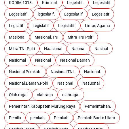
KODIM 1013.
Kriminal.
Legelatif.
Legeslatif
Legeslatif .
legeslatif.
Legeslatiif
Legeslatir
Legilatif
Legislatif
Legislatif.
Lintas Agama
Masional
Masional.TNI
Mitra TNI Polri
Mitra TNI-Polri
Naasional
Naional
Nasinal
Nasiomal
Nasional
Nasional Daerah
Nasional Pemkab.
Nasional TNI.
Nasional.
Nasional.Daerah.Polri
Nasipnal
Nasuonal
Olah raga.
olahraga
olahraga.
Pemerintah Kabupaten Murung Raya
Pemerintahan.
Pemilu
pemkab
Pemkab
Pemkab Barito Utara