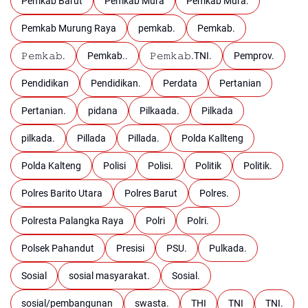
Pemkab Barut
Pemkab Mura
Pemkab Mura.
Pemkab Murung Raya
pemkab.
Pemkab.
𝙿𝚎𝚖𝚔𝚊𝚋.
Pemkab..
𝙿𝚎𝚖𝚔𝚊𝚋.TNI.
Pemprov.
Pendidikan
Pendidikan.
Perdata
Pertanian
Pertanian.
pidana
Pilkaada.
Pilkada
pilkada.
Pillada
Pillada.
Polda Kallteng
Polda Kalteng
Polisi
Polisi.
Politik
Politik.
Polres Barito Utara
Polres Barut
Polres.
Polresta Palangka Raya
Polri
Polri.
Polsek Pahandut
Presisi
PSU.
Pulkada.
Sosial
sosial masyarakat.
Sosial.
sosial/pembangunan
swasta.
THI
TNI
TNI.