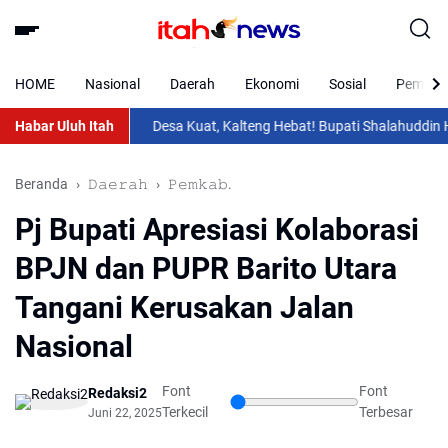
HOME
Nasional
Daerah
Ekonomi
Sosial
Pemkab 
Habar Uluh Itah
Desa Kuat, Kalteng Hebat! Bupati Shalahuddin Hadir
Beranda
𝙳𝚊𝚎𝚛𝚊𝚑
𝙿𝚎𝚖𝚔𝚊𝚋.
Pj Bupati Apresiasi Kolaborasi
BPJN dan PUPR Barito Utara
Tangani Kerusakan Jalan
Nasional
Font
Font
Redaksi2
Terkecil
Terbesar
Juni 22, 2025