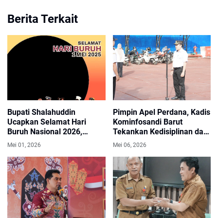
Berita Terkait
Bupati Shalahuddin
Pimpin Apel Perdana, Kadis
Ucapkan Selamat Hari
Kominfosandi Barut
Buruh Nasional 2026,
Tekankan Kedisiplinan dan
Apresiasi Peran Pekerja
Apresiasi Prestasi Daerah
Mei 01, 2026
Mei 06, 2026
dalam Pembangunan
Daerah