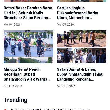
Rotasi Besar Pemkab Barut
Sertijab lingkup
Hari Ini, Seluruh Kadis
Diskominfosandi Barito
Dirombak: Siapa Bertahan
Utara, Momentum
di Kursinya?
Peningkatan Kinerja,
Mei 04, 2026
Mei 05, 2026
Solidaritas, Dan Kontribusi
Nyata Membangun Daerah
Melalui Pelayanan Publik.
Minggu Sehat Penuh
Safari Jumat di Lahei,
Keceriaan, Bupati
Bupati Shalahuddin Tinjau
Shalahuddin Ajak Warga
Langsung Rencana
Gowes dan Senam
Pembangunan
April 26, 2026
April 24, 2026
Bersama
Infrastruktur.
Trending