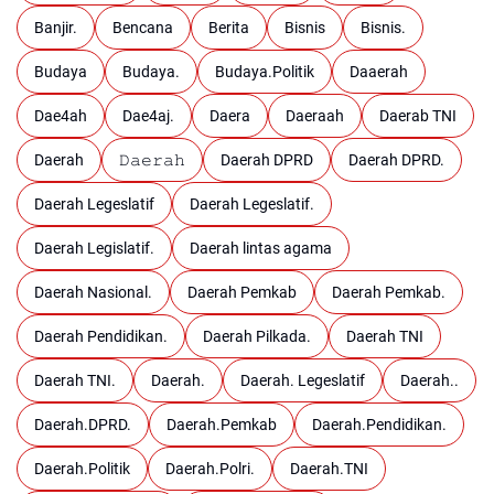
Banjir.
Bencana
Berita
Bisnis
Bisnis.
Budaya
Budaya.
Budaya.Politik
Daaerah
Dae4ah
Dae4aj.
Daera
Daeraah
Daerab TNI
Daerah
𝙳𝚊𝚎𝚛𝚊𝚑
Daerah DPRD
Daerah DPRD.
Daerah Legeslatif
Daerah Legeslatif.
Daerah Legislatif.
Daerah lintas agama
Daerah Nasional.
Daerah Pemkab
Daerah Pemkab.
Daerah Pendidikan.
Daerah Pilkada.
Daerah TNI
Daerah TNI.
Daerah.
Daerah. Legeslatif
Daerah..
Daerah.DPRD.
Daerah.Pemkab
Daerah.Pendidikan.
Daerah.Politik
Daerah.Polri.
Daerah.TNI