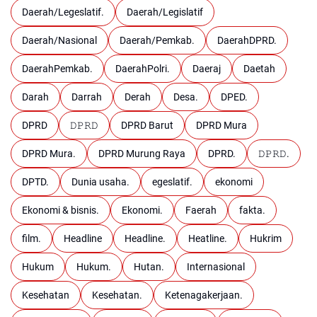
Daerah/Legeslatif.
Daerah/Legislatif
Daerah/Nasional
Daerah/Pemkab.
DaerahDPRD.
DaerahPemkab.
DaerahPolri.
Daeraj
Daetah
Darah
Darrah
Derah
Desa.
DPED.
DPRD
𝙳𝙿𝚁𝙳
DPRD Barut
DPRD Mura
DPRD Mura.
DPRD Murung Raya
DPRD.
𝙳𝙿𝚁𝙳.
DPTD.
Dunia usaha.
egeslatif.
ekonomi
Ekonomi & bisnis.
Ekonomi.
Faerah
fakta.
film.
Headline
Headline.
Heatline.
Hukrim
Hukum
Hukum.
Hutan.
Internasional
Kesehatan
Kesehatan.
Ketenagakerjaan.