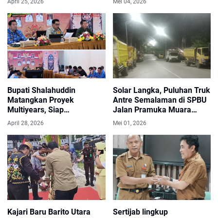
April 25, 2026
Mei 04, 2026
Bupati Shalahuddin
Solar Langka, Puluhan Truk
Matangkan Proyek
Antre Semalaman di SPBU
Multiyears, Siap
Jalan Pramuka Muara
Dipaparkan ke DPRD Barito
Teweh
April 28, 2026
Mei 01, 2026
Utara
Kajari Baru Barito Utara
Sertijab lingkup