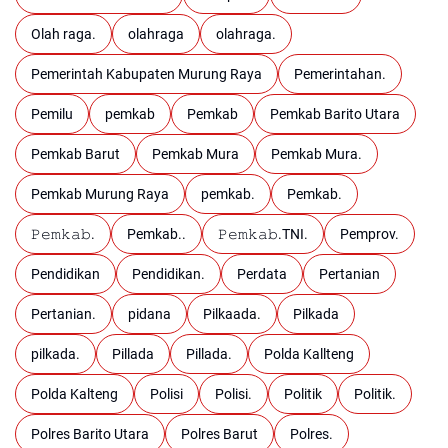
Olah raga.
olahraga
olahraga.
Pemerintah Kabupaten Murung Raya
Pemerintahan.
Pemilu
pemkab
Pemkab
Pemkab Barito Utara
Pemkab Barut
Pemkab Mura
Pemkab Mura.
Pemkab Murung Raya
pemkab.
Pemkab.
𝙿𝚎𝚖𝚔𝚊𝚋.
Pemkab..
𝙿𝚎𝚖𝚔𝚊𝚋.TNI.
Pemprov.
Pendidikan
Pendidikan.
Perdata
Pertanian
Pertanian.
pidana
Pilkaada.
Pilkada
pilkada.
Pillada
Pillada.
Polda Kallteng
Polda Kalteng
Polisi
Polisi.
Politik
Politik.
Polres Barito Utara
Polres Barut
Polres.