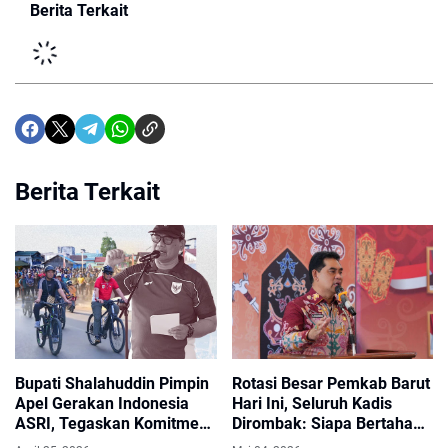
Berita Terkait
Berita Terkait
Bupati Shalahuddin Pimpin
Rotasi Besar Pemkab Barut
Apel Gerakan Indonesia
Hari Ini, Seluruh Kadis
ASRI, Tegaskan Komitmen
Dirombak: Siapa Bertahan
Kebersihan Lingkungan
di Kursinya?