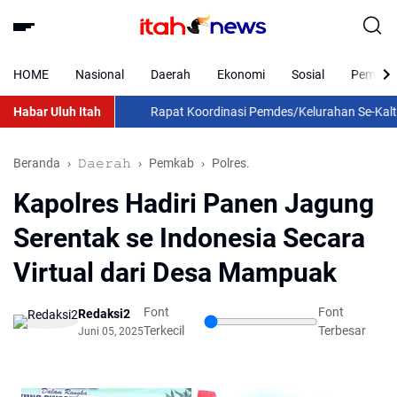
HOME
Nasional
Daerah
Ekonomi
Sosial
Pemkab 
Habar Uluh Itah
Rapat Koordinasi Pemdes/Kelurahan Se-Kalteng 
Beranda
𝙳𝚊𝚎𝚛𝚊𝚑
Pemkab
Polres.
Kapolres Hadiri Panen Jagung
Serentak se Indonesia Secara
Virtual dari Desa Mampuak
Font
Font
Redaksi2
Terkecil
Terbesar
Juni 05, 2025