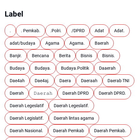
Label
.
. Pemkab.
.Polri.
/DPRD
Adat
Adat.
adat/budaya
Agama
Agama.
Baerah
Banjir.
Bencana
Berita
Bisnis
Bisnis.
Budaya
Budaya.
Budaya.Politik
Daaerah
Dae4ah
Dae4aj.
Daera
Daeraah
Daerab TNI
Daerah
𝙳𝚊𝚎𝚛𝚊𝚑
Daerah DPRD
Daerah DPRD.
Daerah Legeslatif
Daerah Legeslatif.
Daerah Legislatif.
Daerah lintas agama
Daerah Nasional.
Daerah Pemkab
Daerah Pemkab.