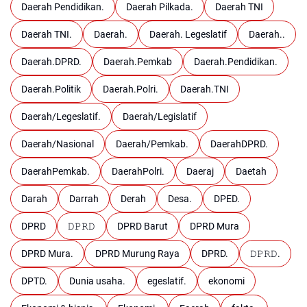
Daerah Pendidikan.
Daerah Pilkada.
Daerah TNI
Daerah TNI.
Daerah.
Daerah. Legeslatif
Daerah..
Daerah.DPRD.
Daerah.Pemkab
Daerah.Pendidikan.
Daerah.Politik
Daerah.Polri.
Daerah.TNI
Daerah/Legeslatif.
Daerah/Legislatif
Daerah/Nasional
Daerah/Pemkab.
DaerahDPRD.
DaerahPemkab.
DaerahPolri.
Daeraj
Daetah
Darah
Darrah
Derah
Desa.
DPED.
DPRD
𝙳𝙿𝚁𝙳
DPRD Barut
DPRD Mura
DPRD Mura.
DPRD Murung Raya
DPRD.
𝙳𝙿𝚁𝙳.
DPTD.
Dunia usaha.
egeslatif.
ekonomi