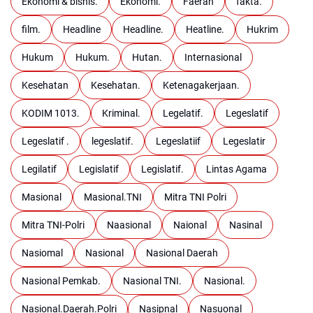
Ekonomi & bisnis.
Ekonomi.
Faerah
fakta.
film.
Headline
Headline.
Heatline.
Hukrim
Hukum
Hukum.
Hutan.
Internasional
Kesehatan
Kesehatan.
Ketenagakerjaan.
KODIM 1013.
Kriminal.
Legelatif.
Legeslatif
Legeslatif .
legeslatif.
Legeslatiif
Legeslatir
Legilatif
Legislatif
Legislatif.
Lintas Agama
Masional
Masional.TNI
Mitra TNI Polri
Mitra TNI-Polri
Naasional
Naional
Nasinal
Nasiomal
Nasional
Nasional Daerah
Nasional Pemkab.
Nasional TNI.
Nasional.
Nasional.Daerah.Polri
Nasipnal
Nasuonal