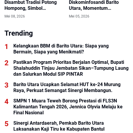
Disambut Tradisi Potong
Diskominfosandi Barito
Hompong, Simbol
Utara, Momentum
Kehormatan dan Harapan
Peningkatan Kinerja,
Mei 08, 2026
Mei 05, 2026
Baru.
Solidaritas, Dan Kontribusi
Nyata Membangun Daerah
Trending
Melalui Pelayanan Publik.
Kelangkaan BBM di Barito Utara: Siapa yang
Bermain, Siapa yang Menikmati?
Pastikan Program Prioritas Berjalan Optimal, Bupati
Shalahuddin Tinjau Jembatan Sikan–Tumpung Laung
dan Salurkan Modul SIP PINTAR
Barito Utara Ucapkan Selamat HUT ke-24 Murung
Raya, Perkuat Semangat Sinergi Membangun.
SMPN 1 Muara Teweh Borong Prestasi di FLS3N
Kalimantan Tengah 2026, Jennica Olyvia Melaju ke
Final Nasional
Sinergi Antardaerah, Pemkab Barito Utara
Laksanakan Kaji Tiru ke Kabupaten Bantul