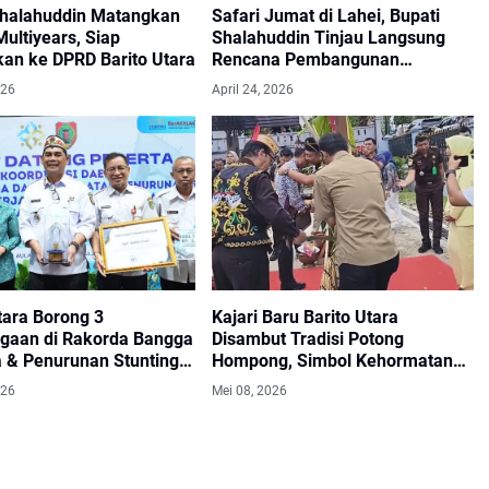
Shalahuddin Matangkan
Safari Jumat di Lahei, Bupati
ultiyears, Siap
Shalahuddin Tinjau Langsung
kan ke DPRD Barito Utara
Rencana Pembangunan
Infrastruktur.
026
April 24, 2026
tara Borong 3
Kajari Baru Barito Utara
gaan di Rakorda Bangga
Disambut Tradisi Potong
 & Penurunan Stunting
Hompong, Simbol Kehormatan
 2026
dan Harapan Baru.
026
Mei 08, 2026