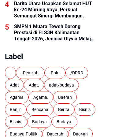
Barito Utara Ucapkan Selamat HUT
ke-24 Murung Raya, Perkuat
Semangat Sinergi Membangun.
SMPN 1 Muara Teweh Borong
Prestasi di FLS3N Kalimantan
Tengah 2026, Jennica Olyvia Melaju
ke Final Nasional
Label
.
. Pemkab.
.Polri.
/DPRD
Adat
Adat.
adat/budaya
Agama
Agama.
Baerah
Banjir.
Bencana
Berita
Bisnis
Bisnis.
Budaya
Budaya.
Budaya.Politik
Daaerah
Dae4ah