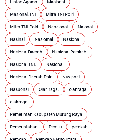
Lintas Agama
Masional
Masional.TNI
Mitra TNI Polri
Mitra TNI-Polri
Naasional
Naional
Nasinal
Nasiomal
Nasional
Nasional Daerah
Nasional Pemkab.
Nasional TNI.
Nasional.
Nasional.Daerah.Polri
Nasipnal
Nasuonal
Olah raga.
olahraga
olahraga.
Pemerintah Kabupaten Murung Raya
Pemerintahan.
Pemilu
pemkab
Pemkab
Pemkab Barito Utara