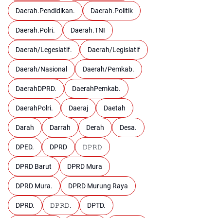
Daerah.Pendidikan.
Daerah.Politik
Daerah.Polri.
Daerah.TNI
Daerah/Legeslatif.
Daerah/Legislatif
Daerah/Nasional
Daerah/Pemkab.
DaerahDPRD.
DaerahPemkab.
DaerahPolri.
Daeraj
Daetah
Darah
Darrah
Derah
Desa.
DPED.
DPRD
𝙳𝙿𝚁𝙳
DPRD Barut
DPRD Mura
DPRD Mura.
DPRD Murung Raya
DPRD.
𝙳𝙿𝚁𝙳.
DPTD.