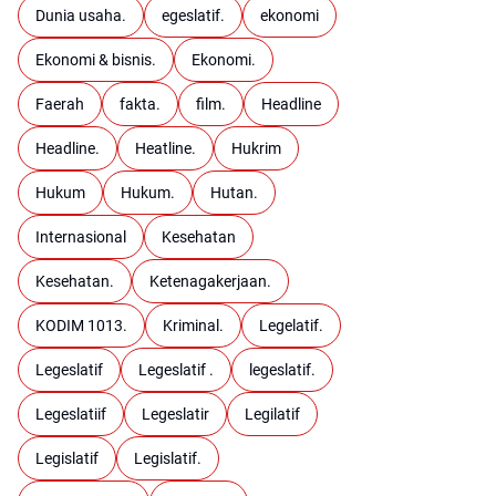
Dunia usaha.
egeslatif.
ekonomi
Ekonomi & bisnis.
Ekonomi.
Faerah
fakta.
film.
Headline
Headline.
Heatline.
Hukrim
Hukum
Hukum.
Hutan.
Internasional
Kesehatan
Kesehatan.
Ketenagakerjaan.
KODIM 1013.
Kriminal.
Legelatif.
Legeslatif
Legeslatif .
legeslatif.
Legeslatiif
Legeslatir
Legilatif
Legislatif
Legislatif.