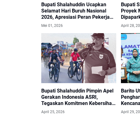
Bupati Shalahuddin Ucapkan
Bupati 
Selamat Hari Buruh Nasional
Proyek M
2026, Apresiasi Peran Pekerja
Dipapar
dalam Pembangunan Daerah
Mei 01, 2026
April 28, 2
Bupati Shalahuddin Pimpin Apel
Barito U
Gerakan Indonesia ASRI,
Penghar
Tegaskan Komitmen Kebersihan
Kencana
Lingkungan
Kalteng
April 25, 2026
April 29, 2