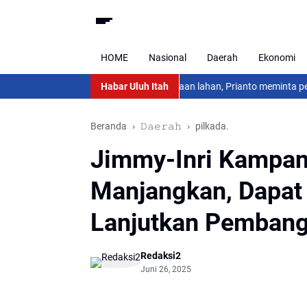
HOME
Nasional
Daerah
Ekonomi
adap camat Lahei dalam Pendataan lahan, Prianto meminta penehat huk
Habar Uluh Itah
Beranda
𝙳𝚊𝚎𝚛𝚊𝚑
pilkada.
Jimmy-Inri Kampan
Manjangkan, Dapat
Lanjutkan Pemban
Redaksi2
Juni 26, 2025