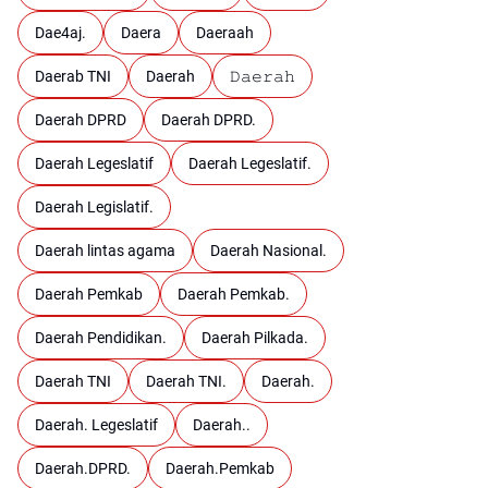
Dae4aj.
Daera
Daeraah
Daerab TNI
Daerah
𝙳𝚊𝚎𝚛𝚊𝚑
Daerah DPRD
Daerah DPRD.
Daerah Legeslatif
Daerah Legeslatif.
Daerah Legislatif.
Daerah lintas agama
Daerah Nasional.
Daerah Pemkab
Daerah Pemkab.
Daerah Pendidikan.
Daerah Pilkada.
Daerah TNI
Daerah TNI.
Daerah.
Daerah. Legeslatif
Daerah..
Daerah.DPRD.
Daerah.Pemkab