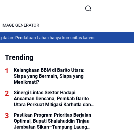
IMAGE GENERATOR
ndataan Lahan hanya komunitas karendan membangun, Prianto memint
Trending
Kelangkaan BBM di Barito Utara:
Siapa yang Bermain, Siapa yang
Menikmati?
Sinergi Lintas Sektor Hadapi
Ancaman Bencana, Pemkab Barito
Utara Perkuat Mitigasi Karhutla dan
Hidrometeorologi
Pastikan Program Prioritas Berjalan
Optimal, Bupati Shalahuddin Tinjau
Jembatan Sikan–Tumpung Laung
dan Salurkan Modul SIP PINTAR