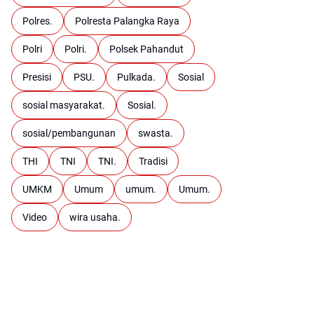
Polres.
Polresta Palangka Raya
Polri
Polri.
Polsek Pahandut
Presisi
PSU.
Pulkada.
Sosial
sosial masyarakat.
Sosial.
sosial/pembangunan
swasta.
THI
TNI
TNI.
Tradisi
UMKM
Umum
umum.
Umum.
Video
wira usaha.