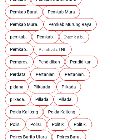
Pemkab Barut
Pemkab Mura
Pemkab Mura.
Pemkab Murung Raya
pemkab.
Pemkab.
𝙿𝚎𝚖𝚔𝚊𝚋.
Pemkab..
𝙿𝚎𝚖𝚔𝚊𝚋.TNI.
Pemprov.
Pendidikan
Pendidikan.
Perdata
Pertanian
Pertanian.
pidana
Pilkaada.
Pilkada
pilkada.
Pillada
Pillada.
Polda Kallteng
Polda Kalteng
Polisi
Polisi.
Politik
Politik.
Polres Barito Utara
Polres Barut