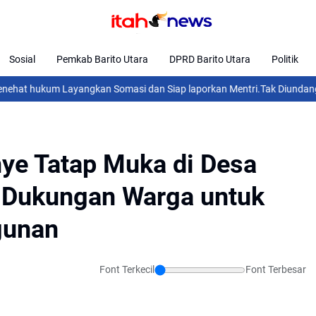
Sosial
Pemkab Barito Utara
DPRD Barito Utara
Politik
um Layangkan Somasi dan Siap laporkan Mentri.
Tak Diundang dalam Pe
ye Tatap Muka di Desa
 Dukungan Warga untuk
gunan
Font Terkecil
Font Terbesar