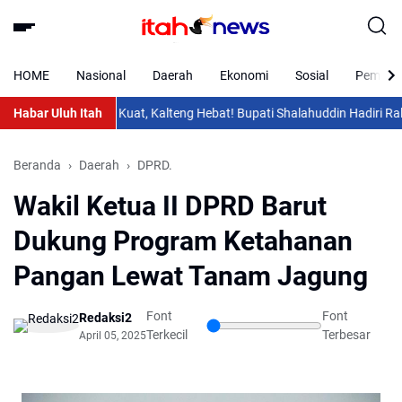
HOME
Nasional
Daerah
Ekonomi
Sosial
Pemkab 
Habar Uluh Itah
Desa Kuat, Kalteng Hebat! Bupati Shalahuddin Hadiri Rakor 
Beranda
Daerah
DPRD.
Wakil Ketua II DPRD Barut
Dukung Program Ketahanan
Pangan Lewat Tanam Jagung
Font
Font
Redaksi2
Terkecil
Terbesar
April 05, 2025