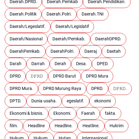
Daerah.DPRD.
Daerah.Pemkab
Daerah.Pendidikan.
Daerah.Politik
Daerah.Polri.
Daerah.TNI
Daerah/Legeslatif.
Daerah/Legislatif
Daerah/Nasional
Daerah/Pemkab.
DaerahDPRD.
DaerahPemkab.
DaerahPolri.
Daeraj
Daetah
Darah
Darrah
Derah
Desa.
DPED.
DPRD
𝙳𝙿𝚁𝙳
DPRD Barut
DPRD Mura
DPRD Mura.
DPRD Murung Raya
DPRD.
𝙳𝙿𝚁𝙳.
DPTD.
Dunia usaha.
egeslatif.
ekonomi
Ekonomi & bisnis.
Ekonomi.
Faerah
fakta.
film.
Headline
Headline.
Heatline.
Hukrim
Hukum
Hukum.
Hutan.
Internasional