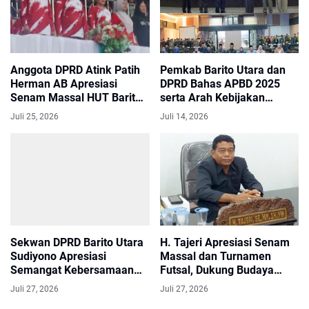
Anggota DPRD Atink Patih
Pemkab Barito Utara dan
Herman AB Apresiasi
DPRD Bahas APBD 2025
Senam Massal HUT Barito
serta Arah Kebijakan
Utara, Perkuat Semangat
Anggaran 2027 dalam
Juli 25, 2026
Juli 14, 2026
Hidup Sehat dan
Rapat Paripurna
Kebersamaan
Sekwan DPRD Barito Utara
H. Tajeri Apresiasi Senam
Sudiyono Apresiasi
Massal dan Turnamen
Semangat Kebersamaan
Futsal, Dukung Budaya
dalam Senam Massal dan
Hidup Sehat dan Sportivitas
Juli 27, 2026
Juli 27, 2026
Turnamen Futsal Bupati
di Barito Utara