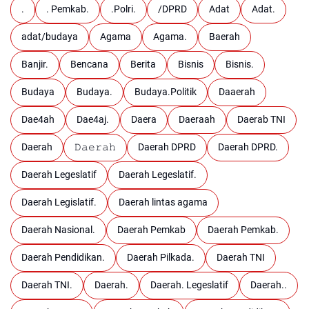
.
. Pemkab.
.Polri.
/DPRD
Adat
Adat.
adat/budaya
Agama
Agama.
Baerah
Banjir.
Bencana
Berita
Bisnis
Bisnis.
Budaya
Budaya.
Budaya.Politik
Daaerah
Dae4ah
Dae4aj.
Daera
Daeraah
Daerab TNI
Daerah
𝙳𝚊𝚎𝚛𝚊𝚑
Daerah DPRD
Daerah DPRD.
Daerah Legeslatif
Daerah Legeslatif.
Daerah Legislatif.
Daerah lintas agama
Daerah Nasional.
Daerah Pemkab
Daerah Pemkab.
Daerah Pendidikan.
Daerah Pilkada.
Daerah TNI
Daerah TNI.
Daerah.
Daerah. Legeslatif
Daerah..