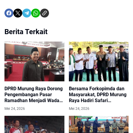
Berita Terkait
DPRD Murung Raya Dorong
Bersama Forkopimda dan
Pengembangan Pasar
Masyarakat, DPRD Murung
Ramadhan Menjadi Wadah
Raya Hadiri Safari
Ekonomi Berkelanjutan
Ramadhan dan Buka Puasa
Mei 24, 2026
Mei 24, 2026
Bersama