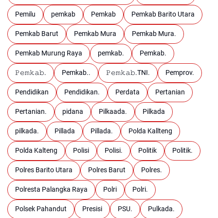
Pemilu
pemkab
Pemkab
Pemkab Barito Utara
Pemkab Barut
Pemkab Mura
Pemkab Mura.
Pemkab Murung Raya
pemkab.
Pemkab.
𝙿𝚎𝚖𝚔𝚊𝚋.
Pemkab..
𝙿𝚎𝚖𝚔𝚊𝚋.TNI.
Pemprov.
Pendidikan
Pendidikan.
Perdata
Pertanian
Pertanian.
pidana
Pilkaada.
Pilkada
pilkada.
Pillada
Pillada.
Polda Kallteng
Polda Kalteng
Polisi
Polisi.
Politik
Politik.
Polres Barito Utara
Polres Barut
Polres.
Polresta Palangka Raya
Polri
Polri.
Polsek Pahandut
Presisi
PSU.
Pulkada.