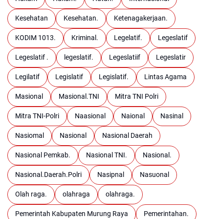
Kesehatan
Kesehatan.
Ketenagakerjaan.
KODIM 1013.
Kriminal.
Legelatif.
Legeslatif
Legeslatif .
legeslatif.
Legeslatiif
Legeslatir
Legilatif
Legislatif
Legislatif.
Lintas Agama
Masional
Masional.TNI
Mitra TNI Polri
Mitra TNI-Polri
Naasional
Naional
Nasinal
Nasiomal
Nasional
Nasional Daerah
Nasional Pemkab.
Nasional TNI.
Nasional.
Nasional.Daerah.Polri
Nasipnal
Nasuonal
Olah raga.
olahraga
olahraga.
Pemerintah Kabupaten Murung Raya
Pemerintahan.